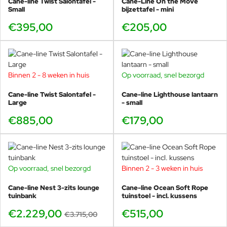
Cane-line Twist Salontafel -
Cane-Line On the Move
Small
bijzettafel - mini
€395,00
€205,00
Binnen 2 - 8 weken in huis
Op voorraad, snel bezorgd
Cane-line Twist Salontafel -
Cane-line Lighthouse lantaarn
Large
- small
€885,00
€179,00
Op voorraad, snel bezorgd
Binnen 2 - 3 weken in huis
-40%
Cane-line Nest 3-zits lounge
Cane-line Ocean Soft Rope
tuinbank
tuinstoel - incl. kussens
€2.229,00
€515,00
€3.715,00