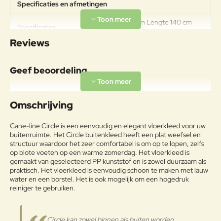
Specificaties en afmetingen
Breedte 140 cm Lengte 140 cm
Specificaties
Hoogte 1 cm
Reviews
Geef beoordeling
Uw naam:
Omschrijving
Opmerkin
Cane-line Circle is een eenvoudig en elegant vloerkleed voor uw
g:
buitenruimte. Het Circle buitenkleed heeft een plat weefsel en
structuur waardoor het zeer comfortabel is om op te lopen, zelfs
op blote voeten op een warme zomerdag. Het vloerkleed is
gemaakt van geselecteerd PP kunststof en is zowel duurzaam als
praktisch. Het vloerkleed is eenvoudig schoon te maken met lauw
water en een borstel. Het is ook mogelijk om een ​​hogedruk
Note:
HTML-code wordt niet vertaald!
reiniger te gebruiken.
Waarderin
Slecht
Goed
Waardering:
g:
Circle kan zowel binnen als buiten worden