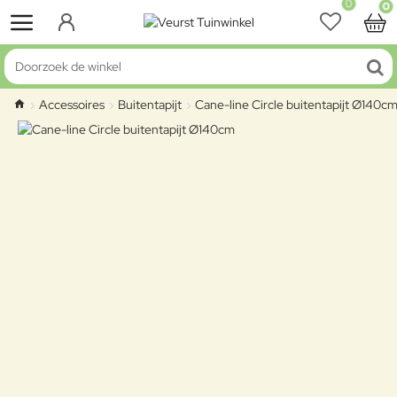
0
0
Doorzoek de winkel
Accessoires
Buitentapijt
Cane-line Circle buitentapijt Ø140c
home