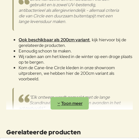
gebruikt en is zowel UV-bestendig,
Verder
antibacterieel als allergievriendelijk - allemaal criteria
die van Circle een duurzaam buitentapijt met een
lange levensduur maken.
Ook beschikbaar als 200cm variant
, kijk hiervoor bij de
gerelateerde producten.
Eenoudig schoon te maken.
Wij raden aan om het kleed in de winter op een droge plaats
op te bergen.
Kom de Cane-line Circle kleden in onze showroom
uitproberen, we hebben hier de 200cm variant als
voorbeeld.
“Elk ontwerp wordt gemaakt met de lange
Scandinavische zomer dagen en avonden in het
achterhoofd.”
Gerelateerde producten
Cane-line ontwerpteam