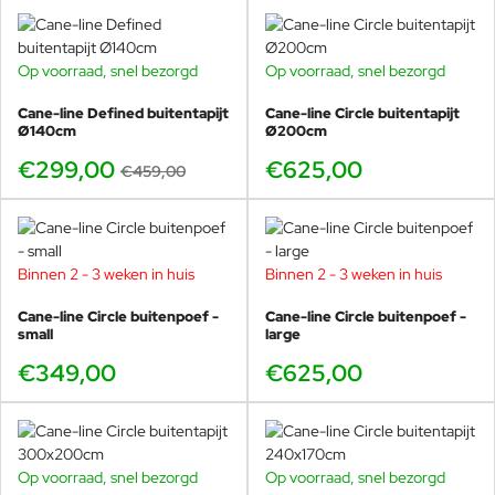
Bij Cane-line is comfort de kernwaarde voor goed design en wij
geloven in de optimale mix tussen esthetiek en functionaliteit.
Ons interne ontwerpteam werkt elke dag met dit in gedachten om
Op voorraad, snel bezorgd
Op voorraad, snel bezorgd
SHOWMODEL
een ​​optimale collectie te creëren met unieke producten die
-35%
waarde toevoegen aan uw leven en uw leven comfortabeler
Cane-line Defined buitentapijt
Cane-line Circle buitentapijt
maken. Het ontwerpteam van Cane-line werkt ook nauw samen
Ø140cm
Ø200cm
met onze externe ontwerpers.
€299,00
€625,00
€459,00
Binnen 2 - 3 weken in huis
Binnen 2 - 3 weken in huis
Cane-line Circle buitenpoef -
Cane-line Circle buitenpoef -
small
large
€349,00
€625,00
Op voorraad, snel bezorgd
Op voorraad, snel bezorgd