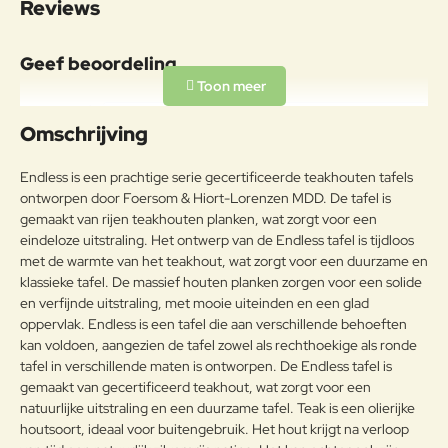
Reviews
Onderhoudsadvies
Om de originele unieke teakkleur
Geef beoordeling
te behouden en het fijne teakhout
te behouden, raden wij aan om
Uw naam:
Cane-line Teak Care producten te
Omschrijving
Teak
gebruiken. Onze
verzorgingsproducten helpen om
Opmerkin
Endless is een prachtige serie gecertificeerde teakhouten tafels
de mooie en warme goudbruine
g:
ontworpen door Foersom & Hiort-Lorenzen MDD. De tafel is
kleur van uw teakhouten
gemaakt van rijen teakhouten planken, wat zorgt voor een
meubelen te behouden.
eindeloze uitstraling. Het ontwerp van de Endless tafel is tijdloos
met de warmte van het teakhout, wat zorgt voor een duurzame en
klassieke tafel. De massief houten planken zorgen voor een solide
Note:
HTML-code wordt niet vertaald!
en verfijnde uitstraling, met mooie uiteinden en een glad
Waarderin
Slecht
Goed
oppervlak. Endless is een tafel die aan verschillende behoeften
Waardering:
g:
kan voldoen, aangezien de tafel zowel als rechthoekige als ronde
tafel in verschillende maten is ontworpen. De Endless tafel is
Verder
gemaakt van gecertificeerd teakhout, wat zorgt voor een
natuurlijke uitstraling en een duurzame tafel. Teak is een olierijke
houtsoort, ideaal voor buitengebruik. Het hout krijgt na verloop