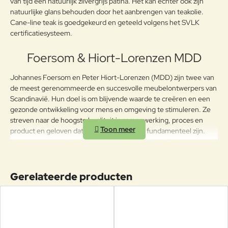
van tijd een natuurlijk zilvergrijs patina. Het kan echter ook zijn
natuurlijke glans behouden door het aanbrengen van teakolie.
Cane-line teak is goedgekeurd en geteeld volgens het SVLK
certificatiesysteem.
Foersom & Hiort-Lorenzen MDD
Johannes Foersom en Peter Hiort-Lorenzen (MDD) zijn twee van
de meest gerenommeerde en succesvolle meubelontwerpers van
Scandinavië. Hun doel is om blijvende waarde te creëren en een
gezonde ontwikkeling voor mens en omgeving te stimuleren. Ze
streven naar de hoogste kwaliteit in samenwerking, proces en
product en geloven dat kennis en innovatie fundamenteel zijn.
Door het indrukwekkende gebruik van flexibiliteit lijken de
meubels kleine architectonische wonderen.
Gerelateerde producten