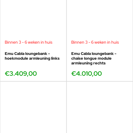
Onderhoud & levensduur
De Cabla ronde salontafel vereist minimaal onderhoud. Reinig het
oppervlak eenvoudig met water en een mild schoonmaakmiddel.
Dankzij de hoogwaardige afwerking blijft de tafel jarenlang mooi,
zelfs bij intensief gebruik en blootstelling aan weersinvloeden.
Combineert perfect met
Binnen 3 - 6 weken in huis
Binnen 3 - 6 weken in huis
Cabla salontafel 99×99 cm
Emu Cabla loungebank -
Emu Cabla loungebank -
Cabla bijzettafel 58×58 cm
hoekmodule armleuning links
chaise longue module
Cabla bijzettafel rond Ø58 cm
armleuning rechts
Emu Cabla loungebanken
€3.409,00
€4.010,00
Cabla 5-zits hoekbank met bijzettafel
Modulair combineren binnen de Emu Cabla
collectie
De ronde Cabla salontafel Ø99 cm is onderdeel van een