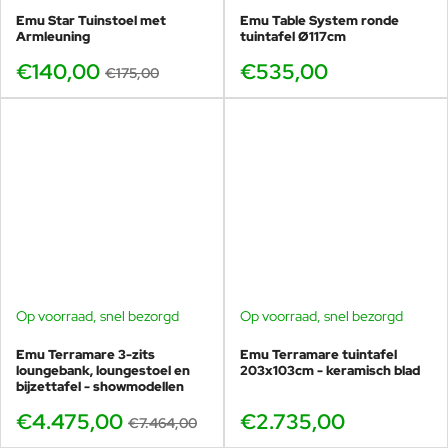
Emu Star Tuinstoel met
Emu Table System ronde
Armleuning
tuintafel Ø117cm
€140,00
€535,00
€175,00
Op voorraad, snel bezorgd
Op voorraad, snel bezorgd
BUNDELKORTING
SHOWMODEL
Emu Terramare 3-zits
Emu Terramare tuintafel
-40%
loungebank, loungestoel en
203x103cm - keramisch blad
bijzettafel - showmodellen
€4.475,00
€2.735,00
€7.464,00