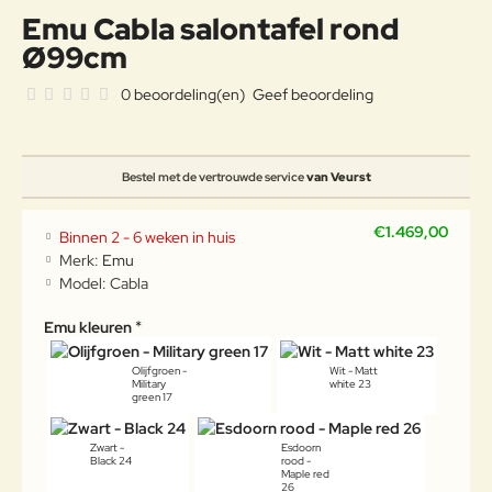
Emu Cabla salontafel rond
Ø99cm
0 beoordeling(en)
Geef beoordeling
Bestel met de vertrouwde service
van Veurst
€1.469,00
Binnen 2 - 6 weken in huis
Merk:
Emu
Model:
Cabla
Emu kleuren
Olijfgroen -
Wit - Matt
Military
white 23
green 17
Zwart -
Esdoorn
Black 24
rood -
Maple red
26