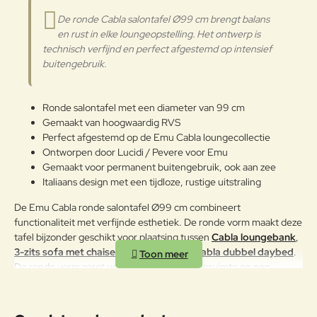
regelmatig te reinigen. Verricht de
De ronde Cabla salontafel Ø99 cm brengt balans
reiniging vaker op plaatsen die
Verder
en rust in elke loungeopstelling. Het ontwerp is
door een grote vochtigheid of een
technisch verfijnd en perfect afgestemd op intensief
zeeklimaat worden gekenmerkt.
buitengebruik.
Het wordt aanbevolen om de
oppervlakken met een zachte doek
en met water of neutrale
reinigingsmiddelen te reinigen. De
Ronde salontafel met een diameter van 99 cm
langdurige en continue
Gemaakt van hoogwaardig RVS
blootstelling aan intense uv-
Perfect afgestemd op de Emu Cabla loungecollectie
RVS
straling of aan erg lage
Ontworpen door Lucidi / Pevere voor Emu
temperaturen kunnen de originele
Gemaakt voor permanent buitengebruik, ook aan zee
eigenschappen van de mooie
Italiaans design met een tijdloze, rustige uitstraling
gekleurde polyestercoating
worden aangetast. We raden aan
De Emu Cabla ronde salontafel Ø99 cm combineert
om de producten wanneer ze
functionaliteit met verfijnde esthetiek. De ronde vorm maakt deze
lange tijd niet gebruikt worden of
tafel bijzonder geschikt voor plaatsing tussen
Cabla loungebank
,
in de winter te reinigen en op een
3-zits sofa met chaise longue
of bij een
Cabla dubbel daybed
.
beschermde plek op te bergen.
De ronde vorm zorgt voor optimale doorloopruimte en een
Mocht u geen plek hebben om de
prettige interactie binnen de lounge.
bank op te bergen, maak deze
Dankzij de hoogwaardige afwerking is deze salontafel uitstekend
gedurende de winter dan af en toe