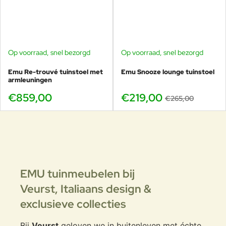
Op voorraad, snel bezorgd
Op voorraad, snel bezorgd
-17%
Emu Re-trouvé tuinstoel met
Emu Snooze lounge tuinstoel
armleuningen
€859,00
€219,00
€265,00
EMU tuinmeubelen bij
Veurst,
Italiaans design &
exclusieve collecties
Bij
Veurst
geloven we in buitenleven met échte