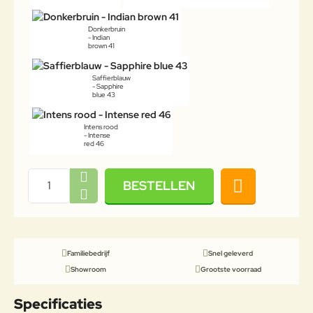
Donkerbruin
- Indian
brown 41
Saffierblauw
- Sapphire
blue 43
Intens rood
- Intense
red 46
BESTELLEN
Familiebedrijf
Snel geleverd
Showroom
Grootste voorraad
Specificaties