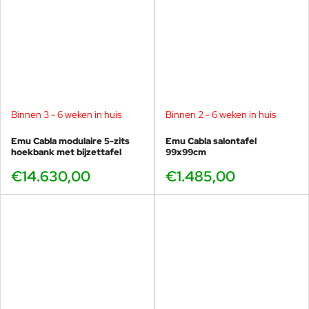
Novecentoundici, Deroma, Gedy
en
Mariani
.
Door te werken met verschillende culturen, materialen en
productcategorieën blijven Lucidi & Pevere voortdurend zoeken
naar de juiste balans tussen esthetiek, technologie en gebruik.
Deze benadering sluit naadloos aan bij de filosofie van
Emu
en
vormt de basis voor innovatieve collecties zoals de Cabla lounge.
Binnen 3 - 6 weken in huis
Binnen 2 - 6 weken in huis
Emu Cabla modulaire 5-zits
Emu Cabla salontafel
hoekbank met bijzettafel
99x99cm
€14.630,00
€1.485,00