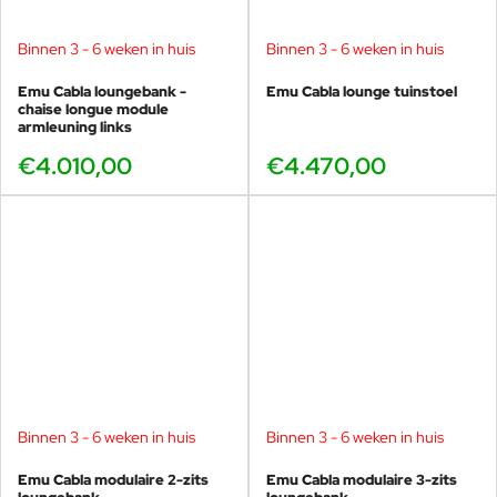
volledig modulair loungesysteem. Combineer deze tafel
met de
vierkante 99×99 cm variant
voor een speels
contrast, of kies de
compacte bijzettafels van 58 cm
om
Binnen 3 - 6 weken in huis
Binnen 3 - 6 weken in huis
verschillende niveaus en zones binnen uw
Emu Cabla loungebank -
Emu Cabla lounge tuinstoel
loungeopstelling te creëren.
chaise longue module
armleuning links
Door de consistente ontwerptaal laat de Cabla salontafel
zich bovendien moeiteloos combineren met andere Emu
€4.010,00
€4.470,00
loungecollecties. Dit maakt Cabla uitermate geschikt voor
zowel particuliere buitenruimtes als hoogwaardige
hospitality-projecten.
Achtergrondinformatie ontwerpers: Lucidi &
Pevere
Het Italiaanse ontwerpersduo
Paolo Lucidi
(1974) en
Luca
Binnen 3 - 6 weken in huis
Binnen 3 - 6 weken in huis
Pevere
(1977) studeerde Industrieel Design aan de
Politecnico di
Milano
, een van Europa’s meest toonaangevende
Emu Cabla modulaire 2-zits
Emu Cabla modulaire 3-zits
ontwerpopleidingen. Na hun studie deden zij ruime ervaring op bij