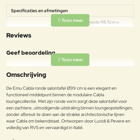
Specificaties en afmetingen
Afmetingen: Diepte 98,5cm x
Breedte 98,5cm x Hoogte 30cm
Specificaties
Reviews
Gewicht: 15,6kg Draagkracht:
100kg
Geef beoordeling
Materiaal
RVS, buitengewoon geschikt voor
Uw naam:
een koud en vochtig klimaat met
Omschrijving
grote
RVS
temperatuurschommelingen. Op
Opmerkin
De Emu Cabla ronde salontafel Ø99 cm is een elegant en
passende wijze behandeld om de
g:
functioneel middelpunt binnen de modulaire Cabla
weersomstandigheden te
loungecollectie. Met zijn ronde vorm zorgt deze salontafel voor
weerstaan en met poeder gelakt.
een zachtere, uitnodigende uitstraling binnen loungeopstellingen,
Onderhoudsadvies
zonder afbreuk te doen aan de strakke architectonische lijnen
waar Cabla om bekendstaat. Ontworpen door Lucidi & Pevere en
Note:
HTML-code wordt niet vertaald!
Om het product lange tijd in
volledig van RVS en vervaardigd in Italië.
Waarderin
uitstekende staat te houden, raden
Slecht
Goed
Waardering:
g:
we aan om het correct en