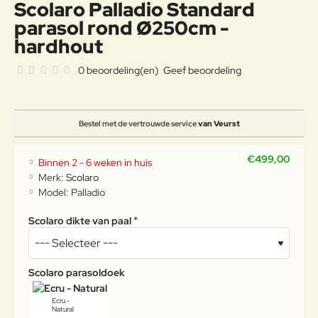
Scolaro Palladio Standard
parasol rond Ø250cm -
hardhout
0 beoordeling(en)
Geef beoordeling
Bestel met de vertrouwde service
van Veurst
€499,00
Binnen 2 - 6 weken in huis
Merk:
Scolaro
Model:
Palladio
Scolaro dikte van paal
Scolaro parasoldoek
Ecru -
Natural