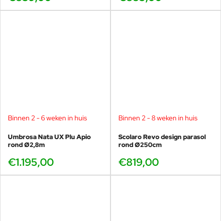
ook goed in een al bestaande parasolvoet van een ander merk.
De Scolaro Napoli: klassieke schoonheid onder de
zon, met Italiaanse verfijning in elk detail.
Binnen 2 - 6 weken in huis
Binnen 2 - 8 weken in huis
Umbrosa Nata UX Plu Apio
Scolaro Revo design parasol
rond Ø2,8m
rond Ø250cm
€1.195,00
€819,00