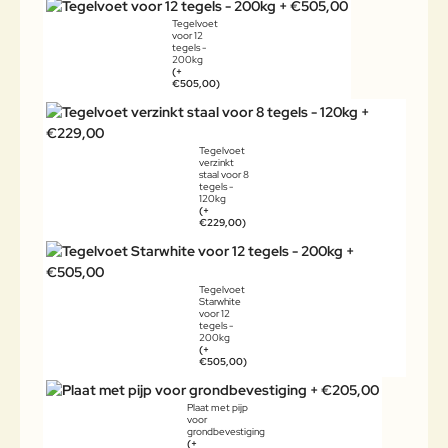
Tegelvoet
voor 12
tegels -
200kg
(+
€505,00)
Tegelvoet
verzinkt
staal voor 8
tegels -
120kg
(+
€229,00)
Tegelvoet
Starwhite
voor 12
tegels -
200kg
(+
€505,00)
Plaat met pijp
voor
grondbevestiging
(+