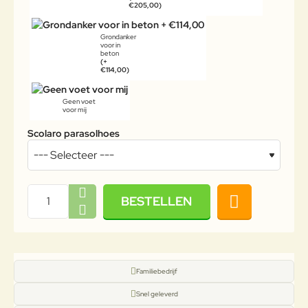
€205,00)
Grondanker
voor in
beton
(+
€114,00)
Geen voet
voor mij
Scolaro parasolhoes
BESTELLEN
Familiebedrijf
Snel geleverd