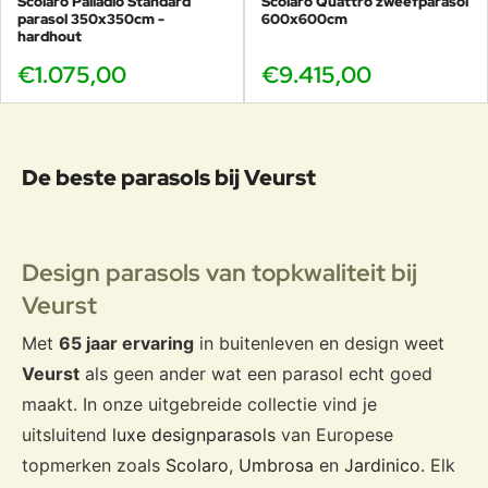
Scolaro Palladio Standard
Scolaro Quattro zweefparasol
parasol 350x350cm -
600x600cm
hardhout
€1.075,00
€9.415,00
De beste parasols bij Veurst
Design parasols van topkwaliteit bij
Veurst
Met
65 jaar ervaring
in buitenleven en design weet
Veurst
als geen ander wat een parasol echt goed
maakt. In onze uitgebreide collectie vind je
uitsluitend
luxe designparasols
van Europese
topmerken zoals
Scolaro
,
Umbrosa
en
Jardinico
. Elk