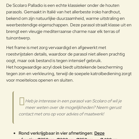
De Scolaro Palladio is een echte klassieker onder de houten
Om het product lange tijd in
parasols. Gemaakt in Italië van het allerbeste iroko hardhout,
uitstekende staat te houden, raden
Note:
HTML-code wordt niet vertaald!
bekend om zijn natuurlijke duurzaamheid, warme uitstraling en
we aan om het correct en
weerbestendige eigenschappen. Deze parasol straalt klasse uit en
Waarderin
regelmatig te reinigen. Verricht de
Slecht
Goed
Waardering:
brengt een vleugje mediterraanse charme naar elk terras of
g:
reiniging vaker op plaatsen die
tuinontwerp.
door een grote vochtigheid of een
zeeklimaat worden gekenmerkt.
Het frame is met zorg vervaardigd en afgewerkt met
Verder
Het wordt aanbevolen om de
roestvrijstalen details, waardoor de parasol niet alleen prachtig
oppervlakken met een zachte doek
oogt, maar ook bestand is tegen intensief gebruik.
en met water of neutrale
Het hoogwaardige acryl doek biedt uitstekende bescherming
reinigingsmiddelen te reinigen. De
tegen zon en verkleuring, terwijl de soepele katrolbediening zorgt
Aluminium
langdurige en continue
voor moeiteloos openen en sluiten.
blootstelling aan intense uv-
straling of aan erg lage
temperaturen kunnen de originele
eigenschappen van de mooie
Heb je interesse in een parasol van Scolaro of wil je
gekleurde polyestercoating
meer weten over de mogelijkheden? Neem gerust
worden aangetast. We raden aan
contact met ons op voor advies of maatwerk!
om de producten wanneer ze
lange tijd niet gebruikt worden of
in de winter te reinigen en op een
Rond verkrijgbaar in vier afmetingen
:
Deze
beschermde plek op te bergen of