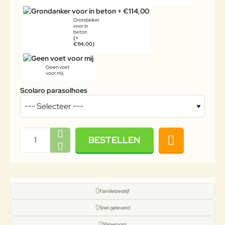
Grondanker
voor in
beton
(+
€114,00)
Geen voet
voor mij
Scolaro parasolhoes
BESTELLEN
Familiebedrijf
Snel geleverd
Showroom