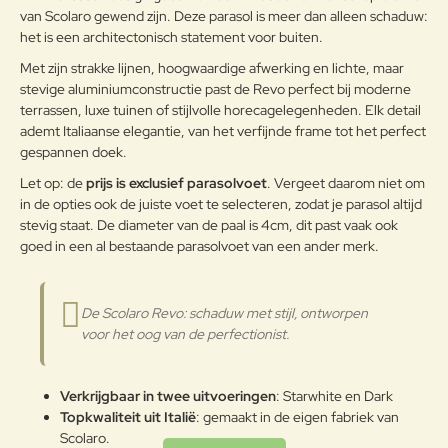
Om het product lange tijd in
van Scolaro gewend zijn. Deze parasol is meer dan alleen schaduw:
uitstekende staat te houden, raden
het is een architectonisch statement voor buiten.
Note:
HTML-code wordt niet vertaald!
we aan om het correct en
Met zijn strakke lijnen, hoogwaardige afwerking en lichte, maar
Waarderin
regelmatig te reinigen. Verricht de
Slecht
Goed
Waardering:
g:
stevige aluminiumconstructie past de Revo perfect bij moderne
reiniging vaker op plaatsen die
terrassen, luxe tuinen of stijlvolle horecagelegenheden. Elk detail
door een grote vochtigheid of een
zeeklimaat worden gekenmerkt.
ademt Italiaanse elegantie, van het verfijnde frame tot het perfect
Verder
Het wordt aanbevolen om de
gespannen doek.
oppervlakken met een zachte doek
Let op: de
prijs is exclusief parasolvoet
. Vergeet daarom niet om
en met water of neutrale
in de opties ook de juiste voet te selecteren, zodat je parasol altijd
reinigingsmiddelen te reinigen. De
stevig staat. De diameter van de paal is 4cm, dit past vaak ook
Aluminium
langdurige en continue
goed in een al bestaande parasolvoet van een ander merk.
blootstelling aan intense uv-
straling of aan erg lage
temperaturen kunnen de originele
eigenschappen van de mooie
De Scolaro Revo: schaduw met stijl, ontworpen
gekleurde polyestercoating
voor het oog van de perfectionist.
worden aangetast. We raden aan
om de producten wanneer ze
lange tijd niet gebruikt worden of
Verkrijgbaar in twee uitvoeringen
: Starwhite en Dark
in de winter te reinigen en op een
Topkwaliteit uit Italië
: gemaakt in de eigen fabriek van
beschermde plek op te bergen of
Scolaro.