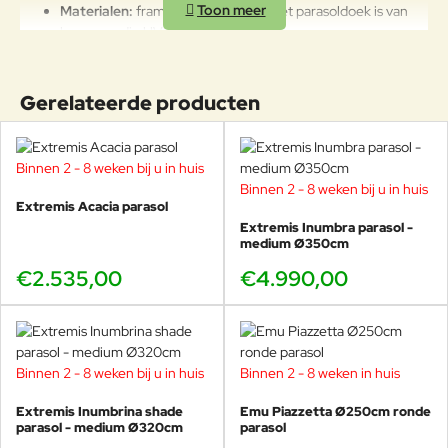
af te dekken met de parasolhoes.
Materialen:
frame van aluminium, het parasoldoek is van
hoogwaardig UV-bestendig Acryl.
Ongevoelig voor zout water en uv-degradatie.
Push-up openings- en sluitsysteem
: met weinig kracht
in en uit te klappen.
Gerelateerde producten
Exclusief hoes:
Een hoogwaardige parasolhoes kan bij de
opties worden geselcteerd.
Duurzaam, weerbestendig en onderhoudsvriendelijk.
Binnen 2 - 8 weken bij u in huis
Binnen 2 - 8 weken bij u in huis
Extremis Acacia parasol
Kom de Scolaro Revo parasol beijken in onze
Extremis Inumbra parasol -
winkel, we hebben hier altijd meerdere Scolaro
medium Ø350cm
parasols staan om uit te proberen.
€2.535,00
€4.990,00
Met de Scolaro Revo centrale parasol kies je voor stijlvolle
schaduw en ultiem gemak, een echte eyecatcher die jarenlang
Binnen 2 - 8 weken bij u in huis
Binnen 2 - 8 weken in huis
meegaat.
Extremis Inumbrina shade
Emu Piazzetta Ø250cm ronde
parasol - medium Ø320cm
parasol