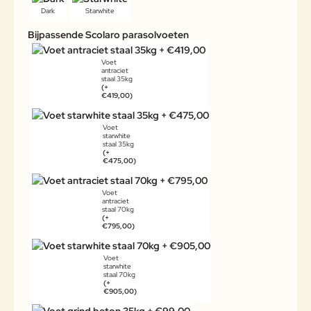
Dark
Starwhite
Bijpassende Scolaro parasolvoeten
Voet
antraciet
staal 35kg
(+
€419,00)
Voet
starwhite
staal 35kg
(+
€475,00)
Voet
antraciet
staal 70kg
(+
€795,00)
Voet
starwhite
staal 70kg
(+
€905,00)