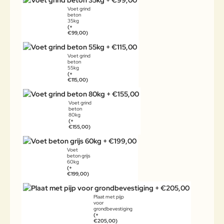
Voet grind
beton
35kg
(+
€99,00)
Voet grind
beton
55kg
(+
€115,00)
Voet grind
beton
80kg
(+
€155,00)
Voet
beton grijs
60kg
(+
€199,00)
Plaat met pijp
voor
grondbevestiging
(+
€205,00)