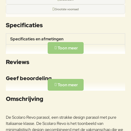
Grootste voorraad
Specificaties
Specificaties en afmetingen
Afmetingen:
Specificaties
Ø250cmDoorloophoogte: 214cm
Reviews
Gewicht: 8kg
Materiaal
Geef beoordeling
Aluminiumlegeringen,
buitengewoon geschikt voor de
Uw naam:
koude verwerking en gieten, op
Omschrijving
Aluminium
passende wijze behandeld om de
weersomstandigheden te
Opmerkin
weerstaan en met poeder gelakt.
g:
De Scolaro Revo parasol, een strakke design parasol met pure
Onderhoudsadvies
Italiaanse klasse. De Scolaro Revo is het toonbeeld van
minimalistisch design gecombineerd met de vakmanschap die we