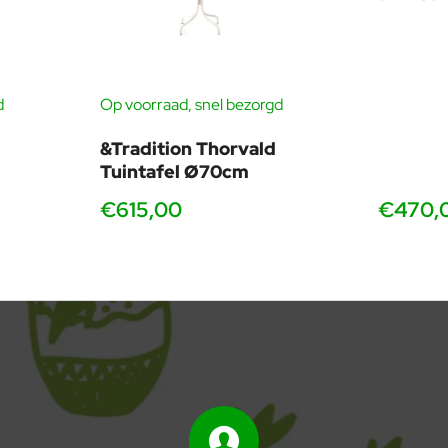
d
Op voorraad, snel bezorgd
&Tradition Thorvald
Tuintafel Ø70cm
€615,00
€470,