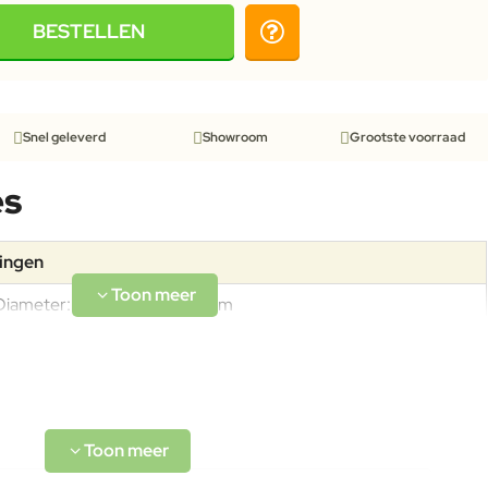
BESTELLEN
Snel geleverd
Showroom
Grootste voorraad
es
tingen
Diameter: 97cm Hoogte: 73cm
De Thorvald tuinmeubels zijn uitgevoerd in duurzaam
gepoedercoat staal en vragen weinig onderhoud. Reinig het
oppervlak regelmatig met lauw water en een zachte doek of
spons. Gebruik bij lichte vervuiling een mild, pH-neutraal
reinigingsmiddel. Vermijd schurende sponsjes, agressieve