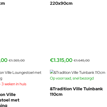
cm
220x90cm
,00
€1.315,00
€1.369,00
€1.645,00
Op voorraad, snel bezorgd
-20
 3 weken in huis
-20%
&Tradition Ville Tuinbank
110cm
on Ville
stoel met
ning