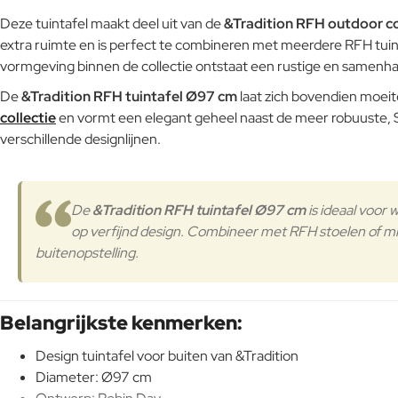
Deze tuintafel maakt deel uit van de
&Tradition RFH outdoor co
extra ruimte en is perfect te combineren met meerdere RFH tuins
vormgeving binnen de collectie ontstaat een rustige en samenh
De
&Tradition RFH tuintafel Ø97 cm
laat zich bovendien moeite
collectie
en vormt een elegant geheel naast de meer robuuste, S
verschillende designlijnen.
De
&Tradition RFH tuintafel Ø97 cm
is ideaal voor 
op verfijnd design. Combineer met RFH stoelen of mi
buitenopstelling.
Belangrijkste kenmerken:
Design tuintafel voor buiten van &Tradition
Diameter: Ø97 cm