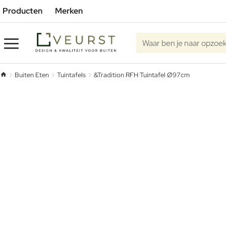
Producten
Merken
Waar ben je naar opzoe
Buiten Eten
Tuintafels
&Tradition RFH Tuintafel Ø97cm
home