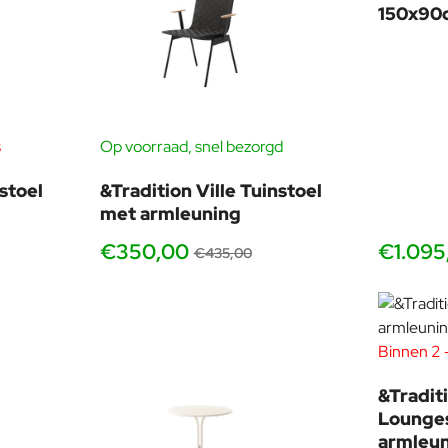
150x90
s
Op voorraad, snel bezorgd
-20%
-20%
nstoel
&Tradition Ville Tuinstoel
met armleuning
€350,00
€1.095
€435,00
Binnen 2 -
&Traditi
Lounge
armleu