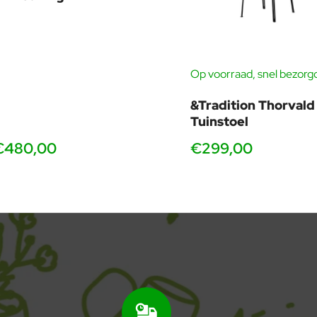
Op voorraad, snel bezorg
&Tradition Thorvald
Tuinstoel
€480,00
€299,00