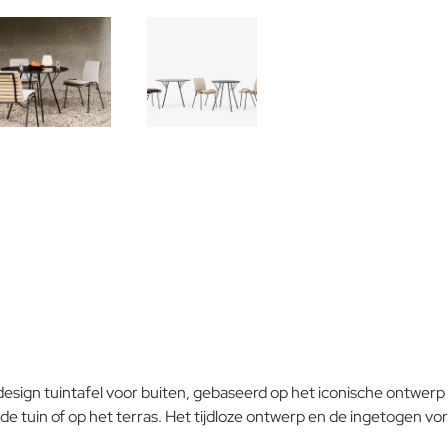
Gepoedercoat
staal
Opmerking:
Note:
HTM
Waardering:
Slecht
Waardering:
Verder
design tuintafel voor buiten, gebaseerd op het iconische ontwerp
de tuin of op het terras. Het tijdloze ontwerp en de ingetogen v