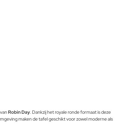
schoonmaakmiddelen en hogedrukreinigers, omdat deze de
poedercoating kunnen beschadigen.Spoel na het reinigen
goed na en droog het meubel om watervlekken te voorkomen.
Bij kleine beschadigingen is het aan te raden deze zo snel
mogelijk bij te werken om corrosie te voorkomen. Voor een
lange levensduur bewaart u de meubels bij voorkeur droog of
afgedekt tijdens de wintermaanden.
L-code wordt niet vertaald!
Goed
 van
Robin Day
. Dankzij het royale ronde formaat is deze
ormgeving maken de tafel geschikt voor zowel moderne als