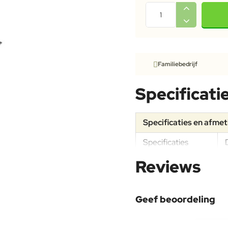
Familiebedrijf
Specificati
Specificaties en afme
Specificaties
Reviews
Onderhoudsadvies
Geef beoordeling
Uw naam: