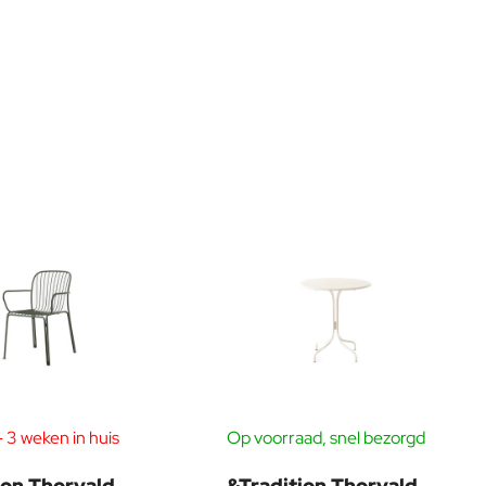
 3 weken in huis
Op voorraad, snel bezorgd
nze ruime showroom én enorme showtuin. Hier ervaar je zelf de
e.
ion Thorvald
&Tradition Thorvald