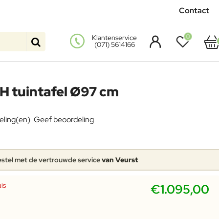
Contact
0
Klantenservice
(071) 5614166
H tuintafel Ø97 cm
eling(en)
Geef beoordeling
stel met de vertrouwde service
van Veurst
is
€1.095,00