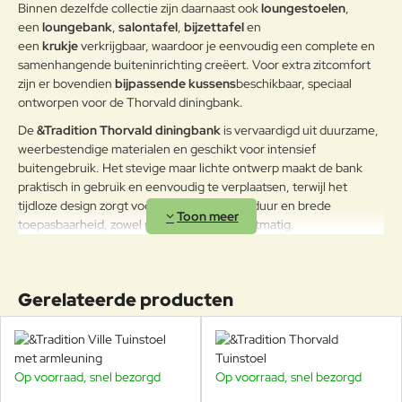
Binnen dezelfde collectie zijn daarnaast ook
loungestoelen
,
droog of afgedekt tijdens de
een
loungebank
,
salontafel
,
bijzettafel
en
wintermaanden.
een
krukje
verkrijgbaar, waardoor je eenvoudig een complete en
samenhangende buiteninrichting creëert. Voor extra zitcomfort
zijn er bovendien
bijpassende kussens
beschikbaar, speciaal
ontworpen voor de Thorvald diningbank.
De
&Tradition Thorvald diningbank
is vervaardigd uit duurzame,
weerbestendige materialen en geschikt voor intensief
buitengebruik. Het stevige maar lichte ontwerp maakt de bank
praktisch in gebruik en eenvoudig te verplaatsen, terwijl het
tijdloze design zorgt voor een lange levensduur en brede
toepasbaarheid, zowel particulier als projectmatig.
De
&Tradition Thorvald diningbank
biedt een
Gerelateerde producten
stijlvolle en flexibele zitoplossing voor buiten
dineren. In combinatie met de bijpassende Thorvald
stoelen en tafels ontstaat een uitnodigende en
grafische eethoek met een verfijnde uitstraling.
Op voorraad, snel bezorgd
Op voorraad, snel bezorgd
-20%