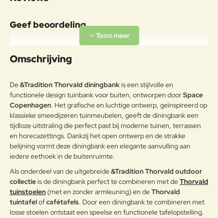
Onderhoudsadvies
De Thorvald tuinmeubels zijn
Geef beoordeling
uitgevoerd in duurzaam
gepoedercoat staal en vragen
Uw naam:
weinig onderhoud. Reinig het
Omschrijving
oppervlak regelmatig met lauw
water en een zachte doek of
Opmerkin
spons. Gebruik bij lichte vervuiling
g:
De
&Tradition Thorvald diningbank
is een stijlvolle en
een mild, pH-neutraal
functionele design tuinbank voor buiten, ontworpen door
Space
reinigingsmiddel. Vermijd
Copenhagen
. Het grafische en luchtige ontwerp, geïnspireerd op
schurende sponsjes, agressieve
klassieke smeedijzeren tuinmeubelen, geeft de diningbank een
schoonmaakmiddelen en
tijdloze uitstraling die perfect past bij moderne tuinen, terrassen
Gepoedercoat staal
hogedrukreinigers, omdat deze de
Note:
HTML-code wordt niet vertaald!
en horecazettings. Dankzij het open ontwerp en de strakke
poedercoating kunnen
belijning vormt deze diningbank een elegante aanvulling aan
Waarderin
beschadigen.Spoel na het reinigen
Slecht
Goed
Waardering:
g:
iedere eethoek in de buitenruimte.
goed na en droog het meubel om
watervlekken te voorkomen. Bij
Als onderdeel van de uitgebreide
&Tradition Thorvald outdoor
kleine beschadigingen is het aan te
Verder
collectie
is de diningbank perfect te combineren met de
Thorvald
raden deze zo snel mogelijk bij te
tuinstoelen
(met en zonder armleuning) en de
Thorvald
werken om corrosie te voorkomen.
tuintafel
of
cafétafels
. Door een diningbank te combineren met
Voor een lange levensduur
losse stoelen ontstaat een speelse en functionele tafelopstelling.
bewaart u de meubels bij voorkeur