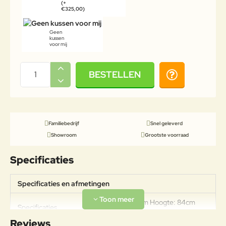
(+
€325,00)
Geen
kussen
voor mij
BESTELLEN
Familiebedrijf
Snel geleverd
Showroom
Grootste voorraad
Specificaties
Specificaties en afmetingen
Breedte: 129cm Hoogte: 84cm
Specificaties
Zithoogte: 46cm Diepte: 60cm
Reviews