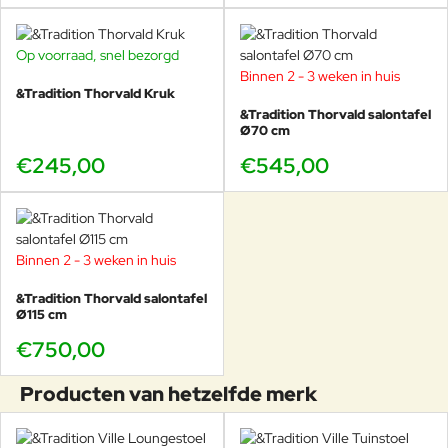
Thorvald tuintafel
– ideaal voor eet- en horecagebruik
Thorvald tuinbank
– flexibel en ruimtebesparend
Thorvald loungestoel
&
loungebank
– voor een complete
Op voorraad, snel bezorgd
loungehoek
Binnen 2 - 3 weken in huis
Thorvald salontafel & bijzettafel
– functionele aanvulling
&Tradition Thorvald Kruk
Thorvald krukje
– extra zitplek of bijzetmeubel
&Tradition Thorvald salontafel
Bijpassende Thorvald kussens
– voor extra zitcomfort
Ø70 cm
€245,00
€545,00
Zo creëer je eenvoudig een stijlvolle en functionele
buitenomgeving met één duidelijke designlijn.
Bezoek onze showroom & showtuin
Binnen 2 - 3 weken in huis
Wil je de
&Tradition Thorvald collectie
in het echt bekijken? In
onze grote winkel staat deze collectie opgesteld in onze ruime
&Tradition Thorvald salontafel
Ø115 cm
showroom én enorme showtuin. Hier ervaar je zelf de materialen,
kleuren en combinatiemogelijkheden. Onze adviseurs helpen je
€750,00
graag bij het samenstellen van jouw ideale buitenruimte.
Producten van hetzelfde merk