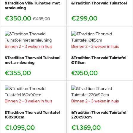
&Tradition Ville Tuinstoel met
&Tradition Thorvald Tuinstoel
armleuning
Belangrijkste kenmerken:
€350,00
€299,00
€435,00
Design diningbank voor buiten van &Tradition
Ontwerp: Space Copenhagen
Geschikt voor tuin, terras en horeca
Optioneel verkrijgbaar met
bijpassende kussens
Binnen 2 - 3 weken in huis
Binnen 2 - 3 weken in huis
Geschikt voor tuin, terras en balkon
Weerbestendige en duurzame materialen
&Tradition Thorvald Tuinstoel
&Tradition Thorvald Tuintafel
Onderdeel van de &Tradition Thorvald collectie
met armleuning
Ø115cm
Combineerbaar met Thorvald tuintafels en
tuinstoelen
€355,00
€950,00
Combineer met de &Tradition
Thorvald collectie
Deze tuinbank is perfect te combineren met:
Binnen 2 - 3 weken in huis
Binnen 2 - 3 weken in huis
Thorvald tuinstoel zonder armleuning
– praktisch
&Tradition Thorvald Tuintafel
&Tradition Thorvald Tuintafel
voor aan tafel
160x90cm
220x90cm
Thorvald tuinstoel met armleuning
– extra comfort aan
€1.095,00
€1.369,00
tafel