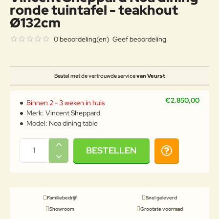
ronde tuintafel - teakhout
Ø132cm
0 beoordeling(en)
Geef beoordeling
Bestel met de vertrouwde service
van Veurst
€2.850,00
Binnen 2 - 3 weken in huis
Merk:
Vincent Sheppard
Model:
Noa dining table
BESTELLEN
Familiebedrijf
Snel geleverd
Showroom
Grootste voorraad