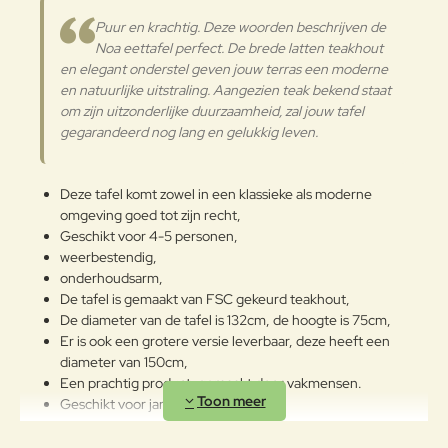
Waarderin
staan onder alle omstandigheden,
Slecht
Goed
Puur en krachtig. Deze woorden beschrijven de
Waardering:
g:
zonder onderhoud of
Noa eettafel perfect. De brede latten teakhout
bewaarmiddelen.Net als elke
en elegant onderstel geven jouw terras een moderne
houtsoort is teak echter een
Verder
en natuurlijke uitstraling. Aangezien teak bekend staat
natuurlijk product en daarom
om zijn uitzonderlijke duurzaamheid, zal jouw tafel
kunnen schommelingen in
gegarandeerd nog lang en gelukkig leven.
temperatuur en vochtigheid
barsten in het oppervlak en dan
vooral in de houtnerven
Deze tafel komt zowel in een klassieke als moderne
veroorzaken. Dit is normaal en
omgeving goed tot zijn recht,
heeft geen invloed op de
Geschikt voor 4-5 personen,
duurzaamheid of sterkte van het
weerbestendig,
hout.
onderhoudsarm,
Onderhoudsadvies
De tafel is gemaakt van FSC gekeurd teakhout,
De diameter van de tafel is 132cm, de hoogte is 75cm,
Buiten zal onbehandeld teakhout
Er is ook een grotere versie leverbaar, deze heeft een
zich in de loop der jaren aanpassen
diameter van 150cm,
aan de elementen en de kleur van
Een prachtig product, gemaakt door vakmensen.
het hout zal veranderen in een
Geschikt voor jaren buitenplezier!
aantrekkelijk zilvergrijs. Je hoeft
het hout enkel af en toe te wassen
Combineer met de stoelen van Vincent Sheppard voor een