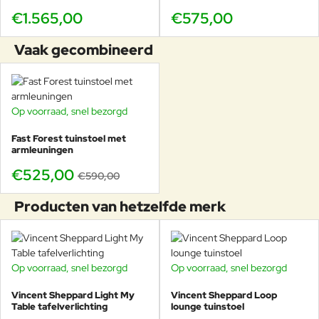
sap van boombladeren. Je plaatste
€1.565,00
€575,00
het meubilair best niet onder
bomen. De vlekken kan je
Vaak gecombineerd
verwijderen door licht te schuren
met fijn schuurpapier. Wijn of iets
anders waardoor er hardnekkige
vlekken achterblijven: bij
wijnvlekken raden we aan om
Op voorraad, snel bezorgd
-11%
spiritus te gebruiken. Kaarsvet kan
je verwijderen door (bak)papier op
Fast Forest tuinstoel met
de vlek te leggen en er met een
armleuningen
warm strijkijzer over te gaan.
€525,00
€590,00
Hierdoor smelt de was en kleeft de
materie aan het papier in plaats van
Producten van hetzelfde merk
aan jouw tafel.
Op voorraad, snel bezorgd
Op voorraad, snel bezorgd
Vincent Sheppard Light My
Vincent Sheppard Loop
Table tafelverlichting
lounge tuinstoel