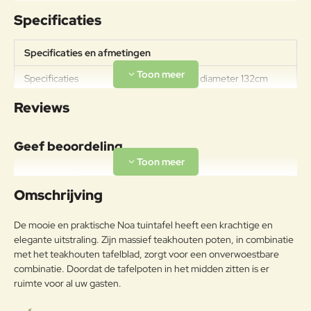
Specificaties
Specificaties en afmetingen
Specificaties
Hoogte 75cm, diameter 132cm
Materiaal
Reviews
Teak is een soort hardhout en is in
tegenstelling tot wat vaak wordt
Geef beoordeling
gedacht afkomstig uit de Highlands
en niet uit tropische regenwouden.
Uw naam:
Geen ander hout deelt de
Omschrijving
uitzonderlijke sterkte en
duurzaamheid van teak. De unieke
Opmerkin
De mooie en praktische Noa tuintafel heeft een krachtige en
textuur en leerachtige geur zijn te
g:
elegante uitstraling. Zijn massief teakhouten poten, in combinatie
wijten aan het hoge
met het teakhouten tafelblad, zorgt voor een onverwoestbare
oliegehalte.Deze eigenschappen,
combinatie. Doordat de tafelpoten in het midden zitten is er
in combinatie met de hoge
dichtheid van het hout, voorkomen
ruimte voor al uw gasten.
kromtrekken en rotten, waardoor
Note:
HTML-code wordt niet vertaald!
Teak
het meubilair buiten kan blijven