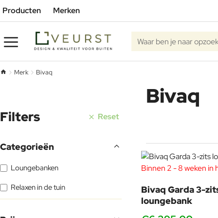
Producten
Merken
Waar
ben
je
Merk
Bivaq
h
naar
Bivaq
o
opzoek?
m
e
Filters
Reset
Categorieën
Loungebanken
Binnen 2 - 8 weken in 
Relaxen in de tuin
Bivaq Garda 3-zit
loungebank