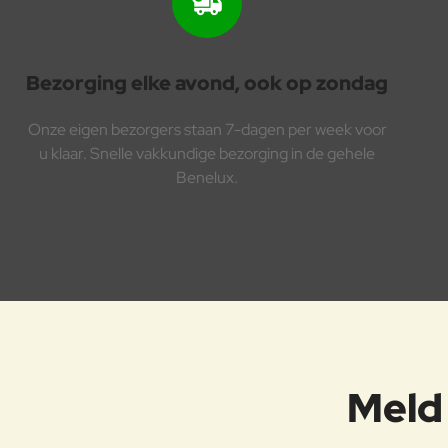
Bezorging elke avond, ook op zondag
Onze eigen bezorgers staan 7-dagen per week voor
u klaar. Snelle vakkundige bezorging in de gehele
Benelux.
Meld 