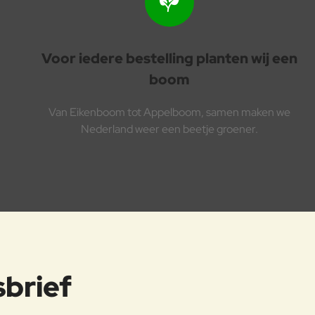
Voor iedere bestelling planten wij een
boom
Van Eikenboom tot Appelboom, samen maken we
Nederland weer een beetje groener.
sbrief