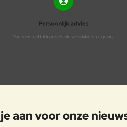
Persoonlijk advies
Van tuinstoel tot loungebank, we adviseren u graag.
je aan voor onze nieuw