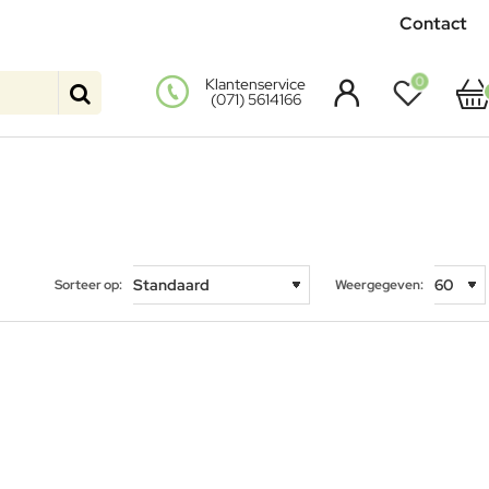
Contact
0
Klantenservice
(071) 5614166
Sorteer op:
Weergegeven: