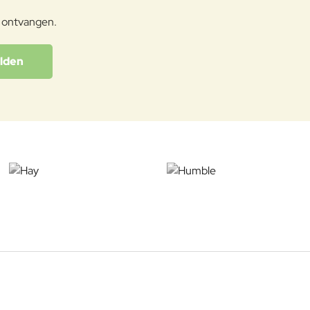
e ontvangen.
lden