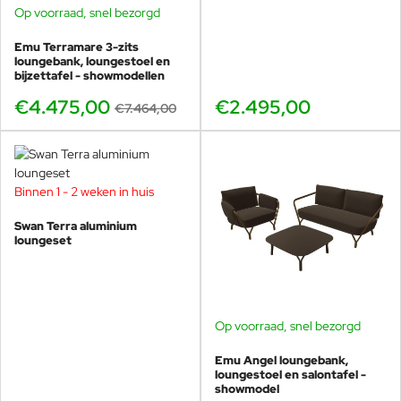
Op voorraad, snel bezorgd
BUNDELKORTING
SHOWMODEL
Emu Terramare 3-zits
-40%
loungebank, loungestoel en
bijzettafel - showmodellen
€4.475,00
€2.495,00
€7.464,00
Binnen 1 - 2 weken in huis
Swan Terra aluminium
loungeset
Op voorraad, snel bezorgd
BUNDELKORTING
SHOWMODEL
Emu Angel loungebank,
-40%
loungestoel en salontafel -
showmodel