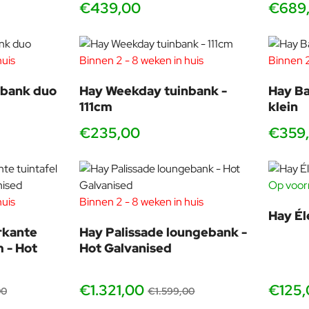
€439,00
€689
huis
Binnen 2 - 8 weken in huis
Binnen 2
nbank duo
Hay Weekday tuinbank -
Hay Ba
111cm
klein
€235,00
€359
Op voorr
huis
Binnen 2 - 8 weken in huis
-17%
-17%
Hay Él
rkante
Hay Palissade loungebank -
 - Hot
Hot Galvanised
€1.321,00
€125,
00
€1.599,00