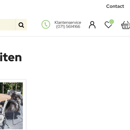
Contact
0
Klantenservice
(071) 5614166
iten