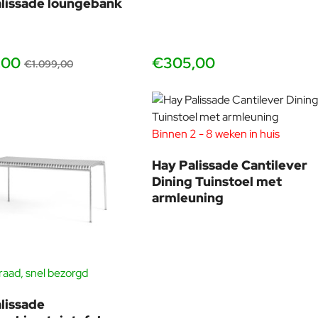
lissade loungebank
,00
€305,00
€1.099,00
Binnen 2 - 8 weken in huis
-18
Hay Palissade Cantilever
Dining Tuinstoel met
armleuning
aad, snel bezorgd
-17%
lissade