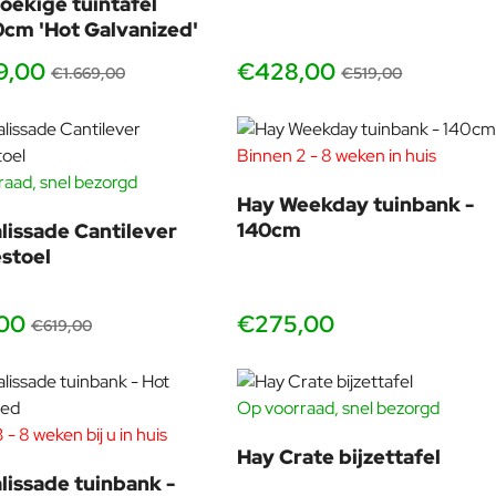
oekige tuintafel
cm 'Hot Galvanized'
9,00
€428,00
€1.669,00
€519,00
Binnen 2 - 8 weken in huis
aad, snel bezorgd
-17%
Hay Weekday tuinbank -
140cm
lissade Cantilever
stoel
00
€275,00
€619,00
Op voorraad, snel bezorgd
 - 8 weken bij u in huis
-17%
Hay Crate bijzettafel
lissade tuinbank -