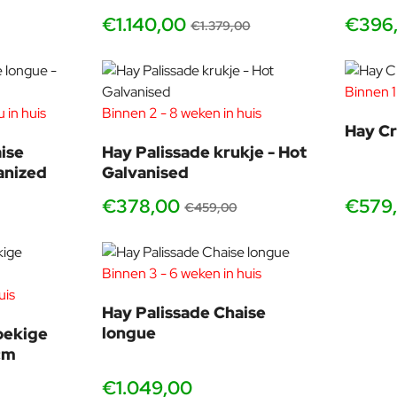
€1.140,00
€396
€1.379,00
Binnen 1
 in huis
Binnen 2 - 8 weken in huis
-18%
Hay Cr
ise
Hay Palissade krukje - Hot
anized
Galvanised
€378,00
€579
€459,00
Binnen 3 - 6 weken in huis
uis
Hay Palissade Chaise
longue
oekige
cm
€1.049,00