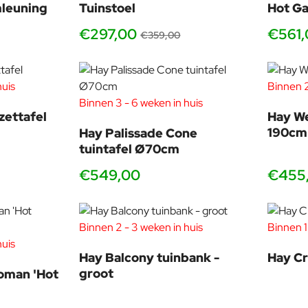
mleuning
Tuinstoel
Hot Ga
€297,00
€561,
€359,00
huis
Binnen 2
Binnen 3 - 6 weken in huis
zettafel
Hay We
190cm
Hay Palissade Cone
tuintafel Ø70cm
€549,00
€455
Binnen 2 - 3 weken in huis
Binnen 1
huis
Hay Balcony tuinbank -
Hay C
groot
toman 'Hot