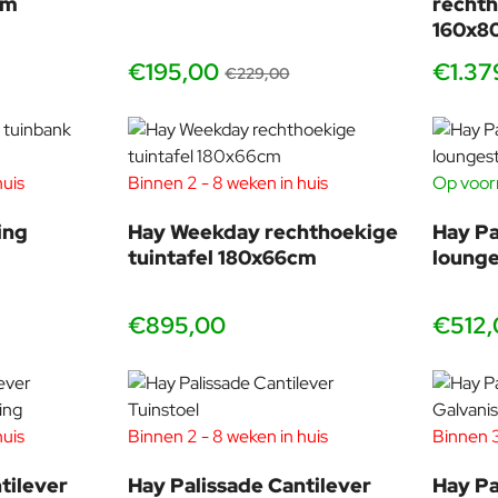
cm
rechth
160x80
€195,00
€1.37
€229,00
huis
Binnen 2 - 8 weken in huis
Op voorr
-17%
ing
Hay Weekday rechthoekige
Hay Pa
tuintafel 180x66cm
lounge
€895,00
€512,
huis
Binnen 2 - 8 weken in huis
Binnen 3
-17%
-17%
tilever
Hay Palissade Cantilever
Hay Pa