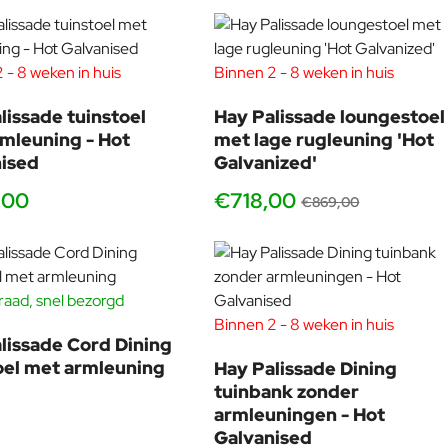
 - 8 weken in huis
Binnen 2 - 8 weken in huis
-17
lissade tuinstoel
Hay Palissade loungestoel
mleuning - Hot
met lage rugleuning 'Hot
ised
Galvanized'
,00
€718,00
€869,00
aad, snel bezorgd
-17%
Binnen 2 - 8 weken in huis
-25
lissade Cord Dining
oel met armleuning
Hay Palissade Dining
tuinbank zonder
armleuningen - Hot
Galvanised