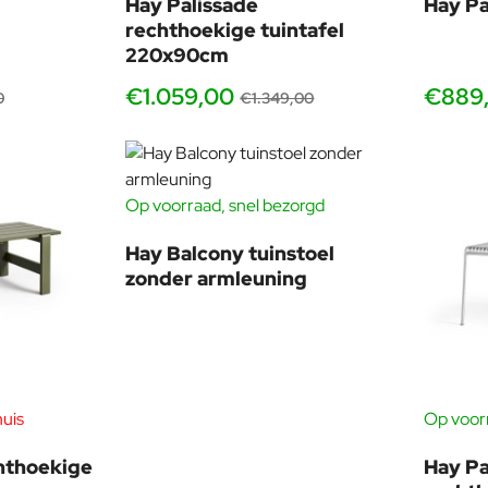
Hay Palissade
Hay Pa
rechthoekige tuintafel
220x90cm
€1.059,00
€889
0
€1.349,00
Op voorraad, snel bezorgd
-15%
Hay Balcony tuinstoel
zonder armleuning
huis
Op voorr
hthoekige
Hay Pa