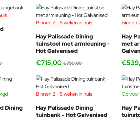
huis
-17%
Binnen 2 - 8 weken in huis
Binnen 2
-11%
rd
Hay Palissade Dining
Hay Pa
tuinstoel met armleuning -
met ar
Hot Galvanised
Galvan
€715,00
€539
0
€799,00
orgd
Binnen 2 - 8 weken in huis
Op voorr
-17%
-17%
d Dining
Hay Palissade Dining
Hay Pa
tuinbank - Hot Galvanised
tuinst