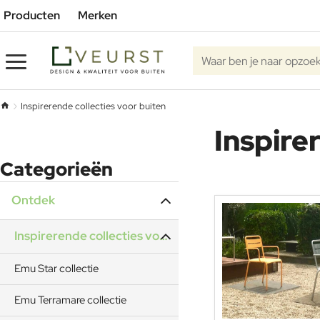
Producten
Merken
Waar
ben
je
Inspirerende collecties voor buiten
h
naar
Inspire
o
opzoek?
m
e
Categorieën
Ontdek
Inspirerende collecties voor buiten
Emu Star collectie
Emu Terramare collectie