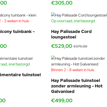
,00
€305,00
 - 3 weken in huis
Op voorraad, snel bezorgd
-9
lcony tuinbank -
Hay Palissade Cord
loungestoel
,00
€529,00
€579,00
aad, snel bezorgd
Binnen 2 - 8 weken in huis
émentaire tuinstoel
Hay Palissade tuinstoel
zonder armleuning - Hot
Galvanised
00
€499,00