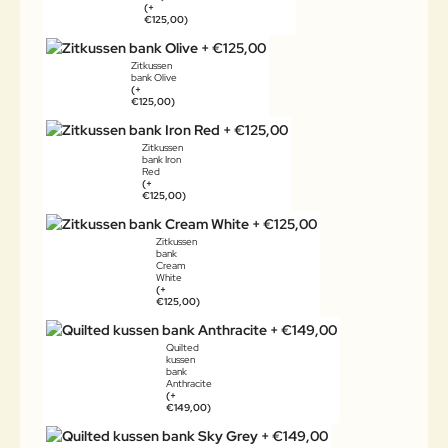
(+
€125,00)
Zitkussen
bank Olive
(+
€125,00)
Zitkussen
bank Iron
Red
(+
€125,00)
Zitkussen
bank
Cream
White
(+
€125,00)
Quilted
kussen
bank
Anthracite
(+
€149,00)