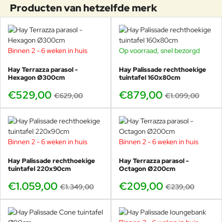
omdat deze de waterafstotende
Producten van hetzelfde merk
laag kunnen beschadigen. Hoewel
de stof waterafstotend is, wordt
het aangeraden om bij langdurige
blootstelling aan zware regen of
Binnen 2 - 6 weken in huis
Op voorraad, snel bezorgd
-16%
sneeuw de kussens op te bergen.
-20%
Met deze eenvoudige zorg blijft uw
Hay Terrazza parasol -
Hay Palissade rechthoekige
Olefin-stof jarenlang mooi en
Hexagon Ø300cm
tuintafel 160x80cm
functioneel.
€529,00
€879,00
€629,00
€1.099,00
HAY Palissade Cord-stoelen met
gerecycled polyester vereisen
regelmatig onderhoud om hun
uitstraling en kwaliteit te
behouden. Reinig ze met een
Binnen 2 - 6 weken in huis
Binnen 2 - 6 weken in huis
-21%
-13%
zachte doek of borstel en een mild
schoonmaakmiddel om vuil en stof
Hay Palissade rechthoekige
Hay Terrazza parasol -
tuintafel 220x90cm
te verwijderen. Bij vlekken is het
Octagon Ø200cm
belangrijk deze direct schoon te
€1.059,00
€209,00
€1.349,00
€239,00
maken en daarna grondig na te
spoelen met schoon water om
zeepresten te voorkomen. Hoewel
de stoelen weerbestendig zijn, is