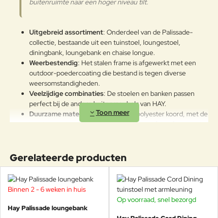
buitenruimte naar een hoger niveau tilt.
weersomstandigheden.
Onderhoudsadvies
Uitgebreid assortiment
: Onderdeel van de Palissade-
OM HET PRODUCT LANG IN
collectie, bestaande uit een tuinstoel, loungestoel,
GOEDE STAAT TE BEHOUDEN,
diningbank, loungebank en chaise longue.
ADVISEREN WIJ HET TIJDENS DE
Weerbestendig
: Het stalen frame is afgewerkt met een
WINTER OP EEN AFGESLOTEN
outdoor-poedercoating die bestand is tegen diverse
DROGE PLAATS TE BEWAREN
weersomstandigheden.
ZODAT CONDENSVORMING
Veelzijdige combinaties
: De stoelen en banken passen
WORDT VERMEDEN. INDIEN DE
perfect bij de andere buitenmeubels van HAY.
PRODUCTEN DICHT BIJ DE ZEE
Duurzame materialen
: Gerecycled polyester koord, met de
WORDEN OPGESLAGEN, IS HET
hand gevlochten op een stalen frame, perfect afgestemd
RAADZAAM VOOR HET
op de gepoedercoate kleuren van de originele Palissade-
WINTERSEIZOEN EN OP
serie.
KWARTAALBASIS DE METALEN
Deze loungebank is 139cm breed, 88cm diep en 70cm
Gerelateerde producten
OPPERVLAKKEN MET EEN
hoog, de zitting is 38cm hoog.
ZACHTE DOEK TE REINIGEN.
Gepoedercoat staal
Toch liever de stalen
Hay Palissade loungebank
?
GEBRUIK WATER OF
DETERGENTIA EN BESCHERM
Binnen 2 - 6 weken in huis
-19%
ZE MET VASELINE-OLIE OF
Op voorraad, snel bezorgd
-17%
AUTOWAS. MOCHT U DE
Hay Palissade loungebank
De Palissade Cord-collectie is ideaal voor
TUINMEUBELEN TOCH BUITEN