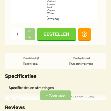
Quilted
kussen
bank
Cream
White
(+
€259,00)
BESTELLEN
Familiebedrijf
Snel geleverd
Showroom
Grootste voorraad
Specificaties
Specificaties en afmetingen
Breedte 139 cm Diepte 88 cm
Specificaties
Hoogte 70 cm Zithoogte 38 cm
Reviews