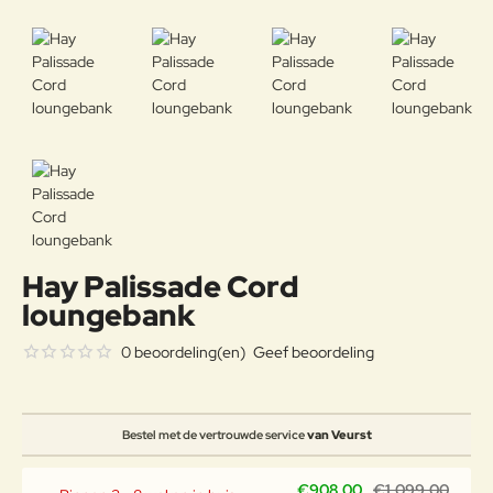
Hay Palissade Cord
loungebank
0 beoordeling(en)
Geef beoordeling
Bestel met de vertrouwde service
van Veurst
€908,00
€1.099,00