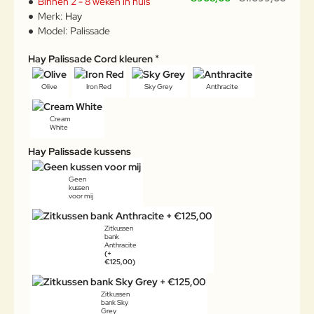
Binnen 2 - 8 weken in huis
Merk:
Hay
Model:
Palissade
Hay Palissade Cord kleuren
Olive
Iron Red
Sky Grey
Anthracite
Cream
White
Hay Palissade kussens
Geen
kussen
voor mij
Zitkussen
bank
Anthracite
(+
€125,00)
Zitkussen
bank Sky
Grey