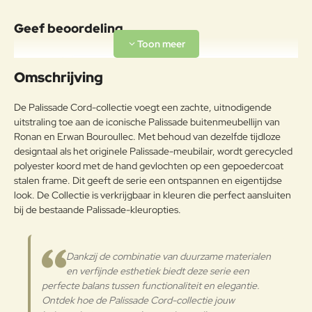
Materiaal
Olefin is een hoogwaardige
Geef beoordeling
synthetische stof die bekend staat
om zijn duurzaamheid,
Uw naam:
kleurvastheid en
Omschrijving
weerbestendigheid. De vezels
worden tijdens het
Opmerkin
De Palissade Cord-collectie voegt een zachte, uitnodigende
productieproces volledig
g:
uitstraling toe aan de iconische Palissade buitenmeubellijn van
doordrongen met kleur, waardoor
Ronan en Erwan Bouroullec. Met behoud van dezelfde tijdloze
de stof beter bestand is tegen
designtaal als het originele Palissade-meubilair, wordt gerecycled
vervaging door zonlicht of intensief
gebruik.Dankzij de
polyester koord met de hand gevlochten op een gepoedercoat
Buitenkussen
waterafstotende afwerking stoot
stalen frame. Dit geeft de serie een ontspannen en eigentijdse
Note:
HTML-code wordt niet vertaald!
de stof water en vuil effectief af,
look. De Collectie is verkrijgbaar in kleuren die perfect aansluiten
Waarderin
wat ideaal is voor gebruik
Slecht
Goed
bij de bestaande Palissade-kleuropties.
Waardering:
g:
buitenshuis. Dit maakt het
materiaal niet alleen gemakkelijk
schoon te maken, maar ook
Verder
Dankzij de combinatie van duurzame materialen
perfect geschikt voor tuinmeubels
en verfijnde esthetiek biedt deze serie een
en andere buitenaccessoires die
perfecte balans tussen functionaliteit en elegantie.
bestand moeten zijn tegen
Ontdek hoe de Palissade Cord-collectie jouw
uiteenlopende