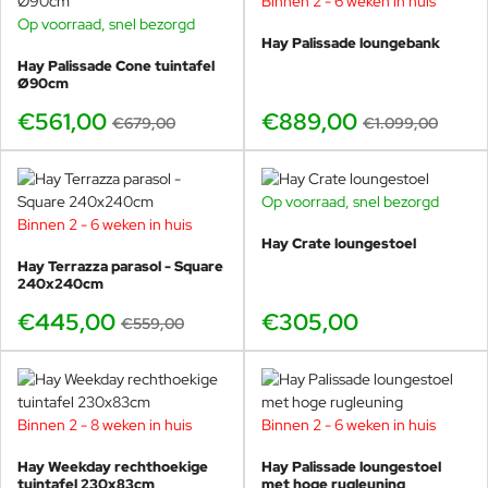
Binnen 2 - 6 weken in huis
-19%
het aan te raden ze te beschermen
Op voorraad, snel bezorgd
-17%
tegen langdurige blootstelling aan
Hay Palissade loungebank
Polyester
regen en extreme
Hay Palissade Cone tuintafel
weersomstandigheden,
Ø90cm
bijvoorbeeld met een
€561,00
€889,00
€679,00
€1.099,00
beschermhoes. Tijdens het
laagseizoen of bij langdurige opslag
is het verstandig de stoelen op een
droge, goed geventileerde plek te
Op voorraad, snel bezorgd
bewaren. Zorg dat ze volledig
Binnen 2 - 6 weken in huis
-20%
droog zijn voordat je ze opbergt
Hay Crate loungestoel
om schimmelvorming te
Hay Terrazza parasol - Square
vermijden. Vermijd daarnaast
240x240cm
blootstelling aan hittebronnen of
€445,00
€305,00
scherpe objecten die het polyester
€559,00
kunnen beschadigen. Met deze
zorg blijven je stoelen jarenlang in
topconditie.
Binnen 2 - 8 weken in huis
Binnen 2 - 6 weken in huis
-15%
Hay Weekday rechthoekige
Hay Palissade loungestoel
tuintafel 230x83cm
met hoge rugleuning