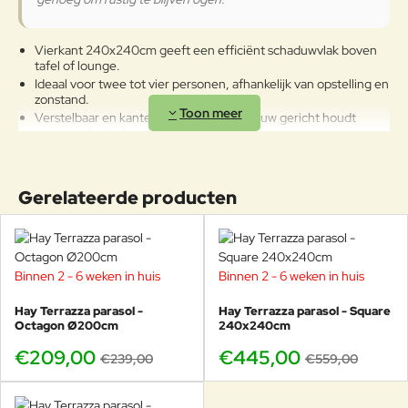
om de producten wanneer ze
lange tijd niet gebruikt worden of
Vierkant 240x240cm geeft een efficiënt schaduwvlak boven
in de winter te reinigen en op een
tafel of lounge.
beschermde plek op te bergen of
Ideaal voor twee tot vier personen, afhankelijk van opstelling en
af te dekken met de parasolhoes.
zonstand.
Verstelbaar en kantelbaar zodat je schaduw gericht houdt
gedurende de dag.
Gemaakt in Italië met hoogwaardige afwerking.
Leverbaar in drie kleurcombinaties, allemaal met de
herkenbare Terrazza uitstraling.
Gerelateerde producten
Zeer geschikt voor horeca tafels, gevelterrassen en compacte
patio’s.
Te bekijken en te bestellen bij Veurst, met advies over maat,
kleur en parasolvoet.
Binnen 2 - 6 weken in huis
Binnen 2 - 6 weken in huis
-13%
-20%
Vierkant voelt rustig. Je krijgt veel schaduw, maar de
Hay Terrazza parasol -
Hay Terrazza parasol - Square
parasol blijft strak en architectonisch in beeld.
Octagon Ø200cm
240x240cm
€209,00
€445,00
€239,00
€559,00
Wil je kleiner of juist groter? Bekijk ook de andere Terrazza maten:
Octagon Ø200cm
voor balkon en compact terras, of
Hexagon