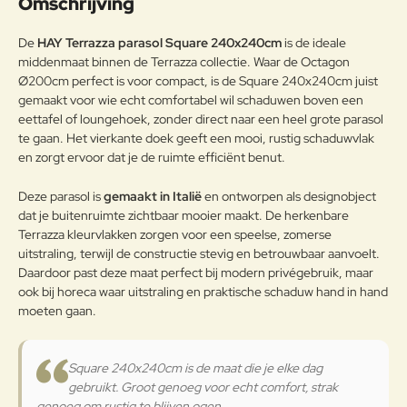
Omschrijving
weersomstandigheden te
weerstaan en met poeder gelakt.
Opmerkin
De
HAY Terrazza parasol Square 240x240cm
is de ideale
g:
Onderhoudsadvies
middenmaat binnen de Terrazza collectie. Waar de Octagon
Ø200cm perfect is voor compact, is de Square 240x240cm juist
Om het product lange tijd in
gemaakt voor wie echt comfortabel wil schaduwen boven een
uitstekende staat te houden, raden
eettafel of loungehoek, zonder direct naar een heel grote parasol
we aan om het correct en
te gaan. Het vierkante doek geeft een mooi, rustig schaduwvlak
Note:
HTML-code wordt niet vertaald!
regelmatig te reinigen. Verricht de
en zorgt ervoor dat je de ruimte efficiënt benut.
Waarderin
reiniging vaker op plaatsen die
Slecht
Goed
Waardering:
g:
door een grote vochtigheid of een
Deze parasol is
gemaakt in Italië
en ontworpen als designobject
zeeklimaat worden gekenmerkt.
dat je buitenruimte zichtbaar mooier maakt. De herkenbare
Het wordt aanbevolen om de
Verder
Terrazza kleurvlakken zorgen voor een speelse, zomerse
oppervlakken met een zachte doek
uitstraling, terwijl de constructie stevig en betrouwbaar aanvoelt.
en met water of neutrale
Daardoor past deze maat perfect bij modern privégebruik, maar
reinigingsmiddelen te reinigen. De
ook bij horeca waar uitstraling en praktische schaduw hand in hand
Aluminium
langdurige en continue
moeten gaan.
blootstelling aan intense uv-
straling of aan erg lage
temperaturen kunnen de originele
eigenschappen van de mooie
Square 240x240cm is de maat die je elke dag
gekleurde polyestercoating
gebruikt. Groot genoeg voor echt comfort, strak
worden aangetast. We raden aan
genoeg om rustig te blijven ogen.