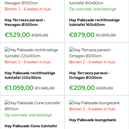
Binnen 2 - 6 weken in huis
Op voorraad, snel bezorgd
-16%
-20%
Van lunch tot lange avond,
schaduw die je kunt sturen
Hay Terrazza parasol -
Hay Palissade rechthoekige
Hexagon Ø300cm
tuintafel 160x80cm
De Square uitvoering is gemaakt om echt gebruikt te
€529,00
€879,00
€629,00
€1.099,00
worden. Overdag wil je schaduw boven de tafel, later op
de middag komt de zon lager en wil je de schaduw
verschuiven. Door de verstelbaarheid en
kantelmogelijkheid kun je de parasol beter afstellen op het
moment, zonder dat je steeds je hele opstelling hoeft te
Binnen 2 - 6 weken in huis
Binnen 2 - 6 weken in huis
-21%
-13%
veranderen.
Hay Palissade rechthoekige
Hay Terrazza parasol -
Fijn bij dineren, werken buiten of borrelen in de
tuintafel 220x90cm
Octagon Ø200cm
schaduw.
€1.059,00
€209,00
Rustig schaduwvlak dat niet druk oogt.
€1.349,00
€239,00
Ideaal als je één parasol zoekt die dagelijks klopt.
Binnen 2 - 6 weken in huis
-19%
Op voorraad, snel bezorgd
-17%
Hay Palissade loungebank
Welke Terrazza maat past het
Hay Palissade Cone tuintafel