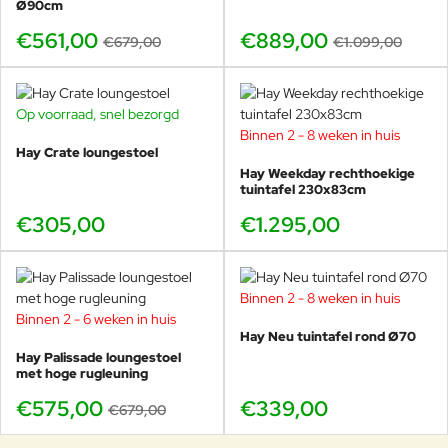
Ø90cm
beste, snelle vergelijking
€561,00
€889,00
€679,00
€1.099,00
Octagon Ø200cm
Op voorraad, snel bezorgd
Compact voor balkon en kleine zithoek.
Binnen 2 - 8 weken in huis
Hay Crate loungestoel
Bekijk:
Octagon Ø200cm
.
Hay Weekday rechthoekige
tuintafel 230x83cm
€305,00
€1.295,00
Square 240x240cm
Meest veelzijdig voor tafel en lounge.
Binnen 2 - 8 weken in huis
Efficiënt schaduwvlak
Binnen 2 - 6 weken in huis
Past mooi bij eettafel
-15%
Hay Neu tuintafel rond Ø70
Rustige, strakke uitstraling
Hay Palissade loungestoel
met hoge rugleuning
Hexagon Ø300cm
€575,00
€339,00
€679,00
Veel schaduw voor groter terras en horeca.