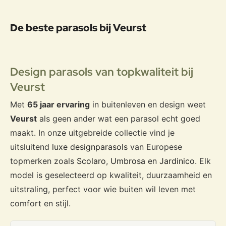
Bekijk:
Hexagon Ø300cm
.
De beste parasols bij Veurst
Kort advies: kies Ø200 voor compact, 240x240 voor
dagelijks gebruik boven tafel, Ø300 als je veel schaduw wilt
Design parasols van topkwaliteit bij
met minder parasols op het terras.
Veurst
Met
65 jaar ervaring
in buitenleven en design weet
Veurst
als geen ander wat een parasol echt goed
Horeca en projecten, nette
maakt. In onze uitgebreide collectie vind je
schaduw en herkenbare
uitsluitend
luxe designparasols
van Europese
uitstraling
topmerken zoals
Scolaro
,
Umbrosa
en
Jardinico
. Elk
model is geselecteerd op kwaliteit, duurzaamheid en
Voor horeca is Square 240x240cm vaak de slimste maat.
Je kunt hem logisch boven een tafel zetten en het
uitstraling, perfect voor wie buiten wil leven met
vierkante doek laat zich makkelijk uitlijnen met je
comfort en stijl.
terrasindeling. Daardoor ziet het er strak uit en voelt het
professioneel aan, vooral wanneer je meerdere parasols