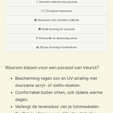
naast elkaar gebruikt.
🌞 Grootste collectie luxe parasols
🇮🇹 Europese topmerken
Heb je een groter terras of wil je minder parasols nodig
hebben voor hetzelfde schaduwvlak, dan is de
Hexagon
🏬 Showroom met complete collectie
Ø300cm
een logische volgende stap.
🚚 Snelle levering uit voorraad
💬 Persoonlijk en deskundig advies
🕰️ 65 jaar ervaring in buitenleven
Te bekijken en te bestellen bij
Veurst
Waarom kiezen voor een parasol van Veurst?
Wil je de drie kleurcombinaties in het echt zien en
vergelijken? Bij Veurst kun je de HAY Terrazza parasols
Bescherming tegen zon en UV-straling met
bekijken en advies krijgen over de juiste maat voor jouw
duurzame acryl- of olefin-doeken.
balkon, tuin of terras. Combineer eventueel met de
Octagon Ø200cm
of ga voor maximale schaduw met de
Comfortabel buiten zitten, ook tijdens warme
Hexagon Ø300cm
.
dagen.
Verlengt de levensduur van je tuinmeubelen.