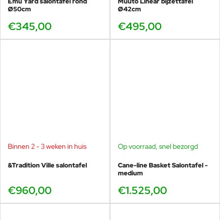
Emu Yard salontafel rond
Muuto Linear bijzettafel
Ø50cm
Ø42cm
€345,00
€495,00
Binnen 2 - 3 weken in huis
Op voorraad, snel bezorgd
&Tradition Ville salontafel
Cane-line Basket Salontafel -
medium
€960,00
€1.525,00