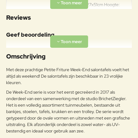
Afmetingen: 127x51cm Hoogte:
41cm Gewicht: 7kg Materiaal:
Specificaties
Reviews
aluminium Land van herkomst:
Frankrijk
Geef beoordeling
Uw naam:
Omschrijving
Opmerkin
Met deze prachtige Petite Friture Week-End salontafels voelt het
g:
altijd als weekend! De salontafels zijn beschikbaar in 23 vrolijke
kleuren.
De Week-End serie is voor het eerst gecreëerd in 2017 als
onderdeel van een samenwerking met de studio BrichetZiegler.
Note:
HTML-code wordt niet vertaald!
Het is een volledig assortiment tuinmeubelen, bestaande uit
bankjes, stoelen, tafels, krukken en een trolley. De serie wordt
Waarderin
Slecht
Goed
Waardering:
g:
getypeerd door de ovale vormen en uitsneden met een grafische
uitstraling. Elk afzonderlijk onderdeel is zowel water- als UV-
bestendig en ideaal voor gebruik aan zee.
Verder