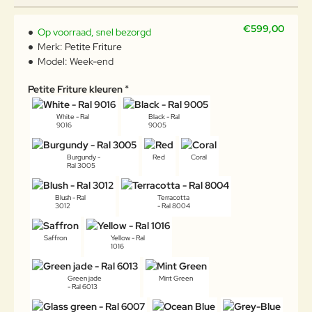
€599,00
Op voorraad, snel bezorgd
Merk:
Petite Friture
Model:
Week-end
Petite Friture kleuren
White - Ral
Black - Ral
9016
9005
Burgundy -
Red
Coral
Ral 3005
Blush - Ral
Terracotta
3012
- Ral 8004
Saffron
Yellow - Ral
1016
Green jade
Mint Green
- Ral 6013