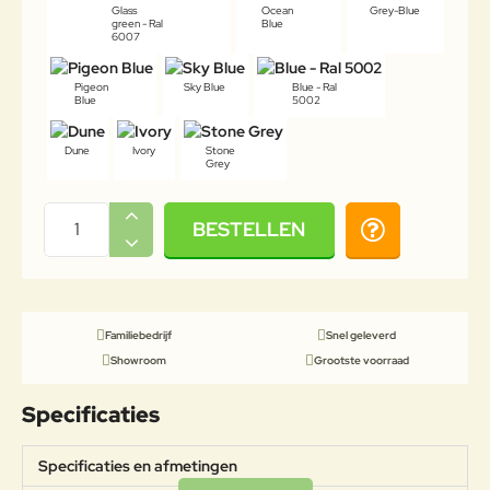
Glass
Ocean
Grey-Blue
green - Ral
Blue
6007
Pigeon
Sky Blue
Blue - Ral
Blue
5002
Dune
Ivory
Stone
Grey
BESTELLEN
Familiebedrijf
Snel geleverd
Showroom
Grootste voorraad
Specificaties
Specificaties en afmetingen