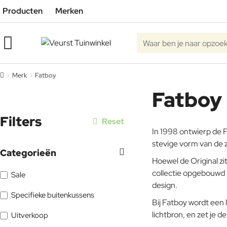
Producten
Merken
Waar
ben
je
Merk
Fatboy
h
naar
Fatboy
o
opzoek?
m
e
Filters
Reset
In 1998 ontwierp de F
stevige vorm van de z
Categorieën
Hoewel de Original zi
collectie opgebouwd m
Sale
design.
Specifieke buitenkussens
Bij Fatboy wordt een
lichtbron, en zet je d
Uitverkoop