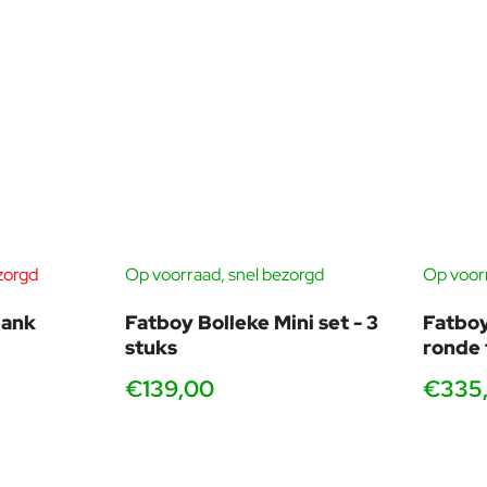
zorgd
Op voorraad, snel bezorgd
Op voorr
bank
Fatboy Bolleke Mini set - 3
Fatboy
stuks
ronde 
€139,00
€335