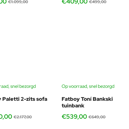
00
€409,00
€1.099,00
€499,00
aad, snel bezorgd
Op voorraad, snel bezorgd
GRATIS HOEZEN
-17
-15%
 Paletti 2-zits sofa
Fatboy Toní Bankski
tuinbank
0,00
€539,00
€2.177,00
€649,00