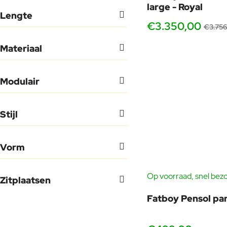
Loungebanken Sale
large - Royal
Lengte
€3.350,00
Parasol
€3.756
Tuinbanken
Materiaal
Buitenkussens
Modulair
Loungestoelen Sale
Salon & Bijzettafel
Stijl
Tuintafels
Vorm
Accessoires Sale
Ligbedden
Op voorraad, snel bez
Zitplaatsen
Accessoires
Fatboy Pensol par
Buitentapijt