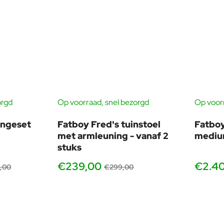
orgd
Op voorraad, snel bezorgd
Op voorr
TIS HOEZEN
-20%
-10%
ungeset
Fatboy Fred's tuinstoel
Fatboy
met armleuning - vanaf 2
medi
stuks
€239,00
€2.4
,00
€299,00
vanaf 2 stuks