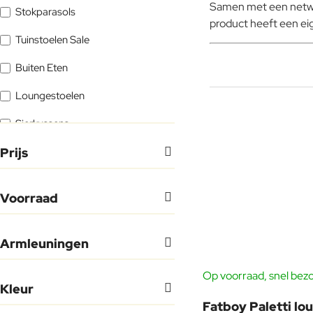
Samen met een netwer
Stokparasols
product heeft een eig
Tuinstoelen Sale
Buiten Eten
Loungestoelen
Sierkussens
Prijs
Staande Lampen
Tuinbankjes Sale
Voorraad
Loungebanken
Relaxen in de tuin
Armleuningen
Tuinstoelen
Op voorraad, snel bez
GRA
Kleur
Tuintafels Sale
Fatboy Paletti lo