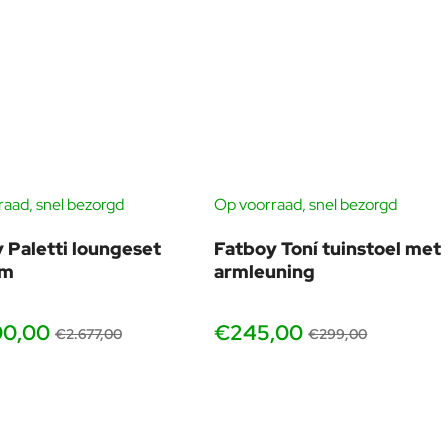
aad, snel bezorgd
Op voorraad, snel bezorgd
GRATIS HOEZEN
-18
-10%
 Paletti loungeset
Fatboy Toní tuinstoel met
um
armleuning
00,00
€245,00
€2.677,00
€299,00