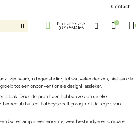
Contact
0
Klantenservice
(071) 5614166
nkt zijn naam, in tegenstelling tot wat velen denken, niet aan de
gegroeid tot een onconventionele designklassieker.
 een zitzak. Door de jaren heen hebben ze een unieke
 binnen als buiten. Fatboy speelt graag met de regels van
t een buitenlamp in een enorme, weerbestendige en dimbare