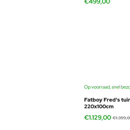
€499,00
Tuinverlichting
Voetenbanken & Poufs
Op voorraad, snel bez
Fatboy Fred's tui
220x100cm
€1.129,00
€1.399,