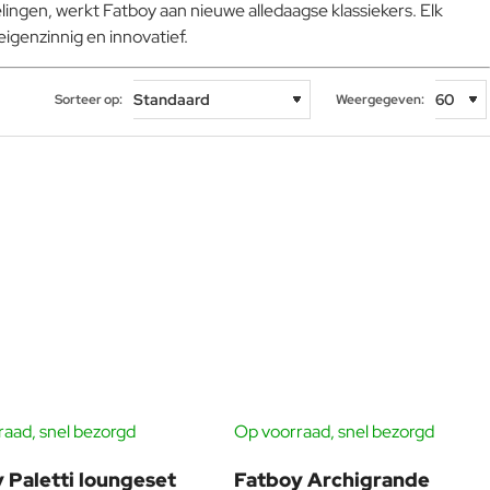
ingen, werkt Fatboy aan nieuwe alledaagse klassiekers. Elk
eigenzinnig en innovatief.
Sorteer op:
Weergegeven:
aad, snel bezorgd
Op voorraad, snel bezorgd
GRATIS HOEZEN
-10%
 Paletti loungeset
Fatboy Archigrande