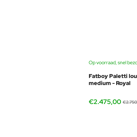
Op voorraad, snel bez
GRA
Fatboy Paletti lo
medium - Royal
€2.475,00
€2.750