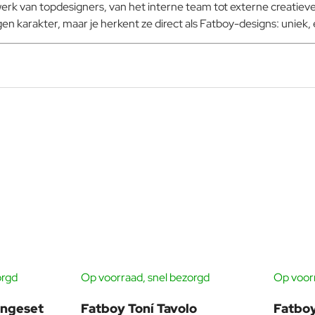
k van topdesigners, van het interne team tot externe creatievel
en karakter, maar je herkent ze direct als Fatboy-designs: uniek, 
orgd
Op voorraad, snel bezorgd
Op voorr
TIS HOEZEN
-17%
-11%
ungeset
Fatboy Toní Tavolo
Fatboy