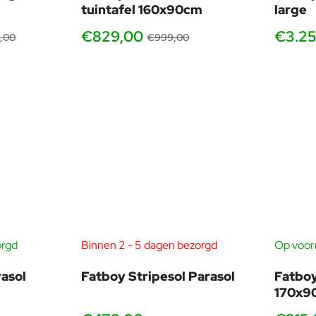
tuintafel 160x90cm
large
€829,00
€3.2
,00
€999,00
orgd
Binnen 2 - 5 dagen bezorgd
Op voorr
asol
Fatboy Stripesol Parasol
Fatboy
170x9