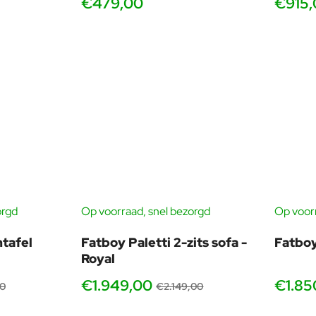
€479,00
€915,
orgd
Op voorraad, snel bezorgd
Op voorr
-19%
GRATIS HOEZEN
-9%
ntafel
Fatboy Paletti 2-zits sofa -
Fatboy
Royal
€1.949,00
€1.85
00
€2.149,00