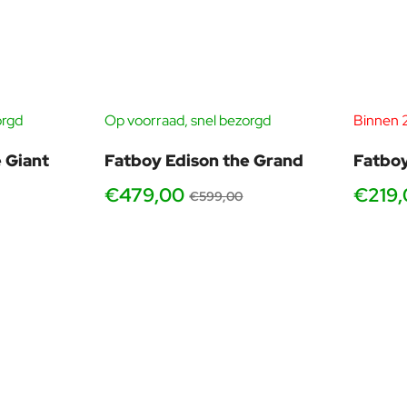
orgd
Op voorraad, snel bezorgd
Binnen 
-20%
-20%
 Giant
Fatboy Edison the Grand
Fatboy
€479,00
€219,
€599,00