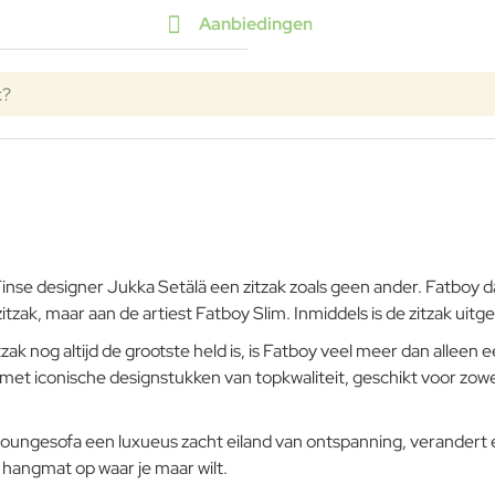
Aanbiedingen
inse designer Jukka Setälä een zitzak zoals geen ander. Fatboy da
itzak, maar aan de artiest Fatboy Slim. Inmiddels is de zitzak uit
tzak nog altijd de grootste held is, is Fatboy veel meer dan alleen
et iconische designstukken van topkwaliteit, geschikt voor zowel
 loungesofa een luxueus zacht eiland van ontspanning, verander
e hangmat op waar je maar wilt.