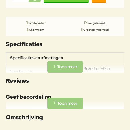
Familiebedrijf
Snel geleverd
Showroom
Grootste voorraad
Specificaties
Specificaties en afmetingen
Hoogte: 76cm Breedte: 90cm
Specificaties
Lengte: 170cmGewicht: 25kg
Reviews
Materiaal
Gemaakt van hoogwaardig
Geef beoordeling
aluminium met de hoogste
Aluminium
standaard outdoor coating. UV-
Uw naam:
bestendig met de hoogste
Omschrijving
bescherming.
Opmerkin
Onderhoudsadvies