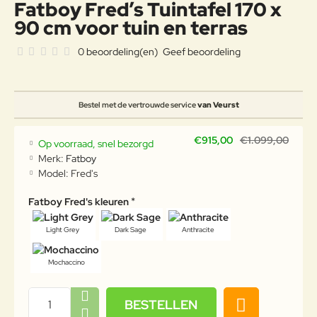
Fatboy Fred’s Tuintafel 170 x
90 cm voor tuin en terras
0 beoordeling(en)
Geef beoordeling
Bestel met de vertrouwde service
van Veurst
€915,00
€1.099,00
Op voorraad, snel bezorgd
Merk:
Fatboy
Model:
Fred's
Fatboy Fred's kleuren
Light Grey
Dark Sage
Anthracite
Mochaccino
BESTELLEN