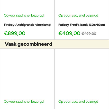
om alle seizoenen moeiteloos te doorstaan.
Op voorraad, snel bezorgd
Op voorraad, snel bezorgd
-18%
Fatboy Archigrande vloerlamp
Fatboy Fred's bank 160x40cm
€899,00
€409,00
€499,00
Heeft u vragen over de Fred’s serie, het merk Fatboy, of wilt u zich
Vaak gecombineerd
misschien oriënteren op verschillende soorten tuintafels? U bent
van harte welkom in onze showroom in Voorschoten om even
rond te kijken of voor vrijblijvend advies.
Op voorraad, snel bezorgd
Op voorraad, snel bezorgd
-19%
-20%