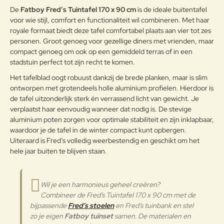
g:
De
Fatboy Fred’s Tuintafel 170 x 90 cm
is de ideale buitentafel
Je kunt je Fred’s producten het
voor wie stijl, comfort en functionaliteit wil combineren. Met haar
beste schoonmaken met warm
royale formaat biedt deze tafel comfortabel plaats aan vier tot zes
water, groene zeep en een zachte
personen. Groot genoeg voor gezellige diners met vrienden, maar
spons. Gebruik zeker geen
compact genoeg om ook op een gemiddeld terras of in een
Note:
HTML-code wordt niet vertaald!
agressieve of schurende
stadstuin perfect tot zijn recht te komen.
Waarderin
schoonmaakmiddelen en
Slecht
Goed
Waardering:
g:
Het tafelblad oogt robuust dankzij de brede planken, maar is slim
schurende borstels of
ontworpen met grotendeels holle aluminium profielen. Hierdoor is
sponzen.Belangrijk! Spoel je Fred’s
Aluminium
producten goed na met veel water
de tafel uitzonderlijk sterk én verrassend licht van gewicht. Je
Verder
om de laatste zeepresten te
verplaatst haar eenvoudig wanneer dat nodig is. De stevige
verwijderen en laat goed
aluminium poten zorgen voor optimale stabiliteit en zijn inklapbaar,
drogen.Zorg ervoor dat je bij
waardoor je de tafel in de winter compact kunt opbergen.
vlekken van vogelpoep je Fred’s
Uiteraard is Fred’s volledig weerbestendig en geschikt om het
producten snel schoonmaakt.
hele jaar buiten te blijven staan.
Hierin zitten namelijk zuren die de
bovenste laag van de coating
kunnen aantasten.
Wil je een harmonieus geheel creëren?
Combineer de Fred’s Tuintafel 170 x 90 cm met de
bijpassende
Fred’s stoelen
en Fred’s tuinbank en stel
zo je eigen
Fatboy tuinset
samen. De materialen en