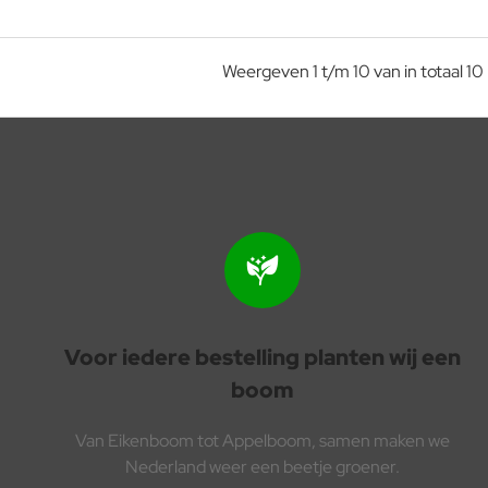
Weergeven 1 t/m 10 van in totaal 10
Voor iedere bestelling planten wij een
boom
Van Eikenboom tot Appelboom, samen maken we
Nederland weer een beetje groener.