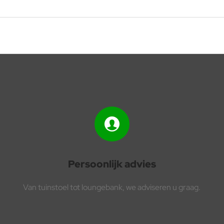
Persoonlijk advies
Van tuinstoel tot loungebank, we adviseren u graag.