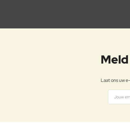
Meld 
Laat ons uw e-
Jouw
emailadre