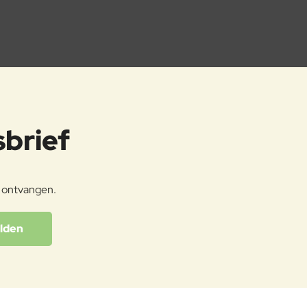
sbrief
e ontvangen.
lden