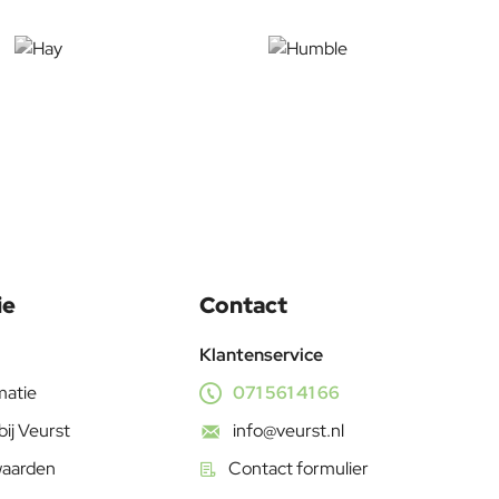
ie
Contact
Klantenservice
matie
071 561 41 66
bij Veurst
info@veurst.nl
waarden
Contact formulier