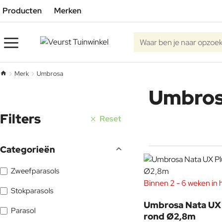
Producten
Merken
Waar
ben
je
Merk
Umbrosa
h
naar
Umbro
o
opzoek?
m
e
Filters
Reset
Categorieën
Zweefparasols
Binnen 2 - 6 weken in 
Stokparasols
Umbrosa Nata UX 
Parasol
rond Ø2,8m