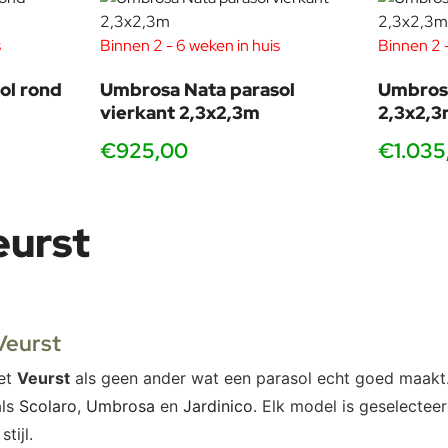
s
Binnen 2 - 6 weken in huis
Binnen 2 -
ol rond
Umbrosa Nata parasol
Umbros
vierkant 2,3x2,3m
2,3x2,
€925,00
€1.035
eurst
Veurst
eet
Veurst
als geen ander wat een parasol echt goed maakt. I
als
Scolaro
,
Umbrosa
en
Jardinico
. Elk model is geselecteer
tijl.