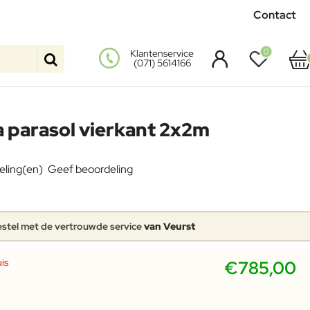
Contact
0
Klantenservice
(071) 5614166
 parasol vierkant 2x2m
eling(en)
Geef beoordeling
stel met de vertrouwde service
van Veurst
is
€785,00