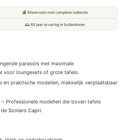
🏬 Showroom met complete collectie
🕰️ 65 jaar ervaring in buitenleven
angende parasols met maximale
l voor loungesets of grote tafels.
e en praktische modellen, makkelijk verplaatsbaar
s
– Professionele modellen die boven tafels
s de
Scolaro Capri
.
t, sterk en onderhoudsarm.