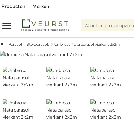
Producten
Merken
Waar ben je naar opzoe
Parasol
Stokparasols
Umbrosa Nata parasol vierkant 2x2m
home