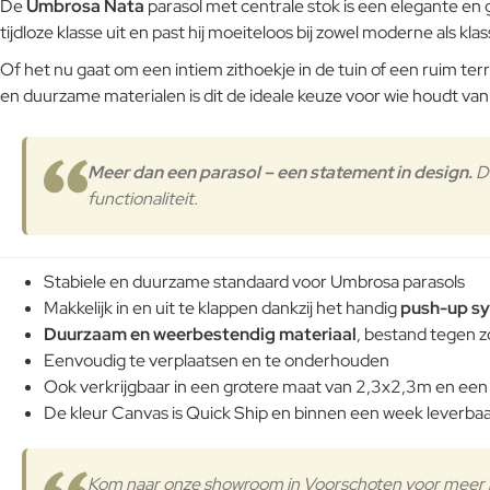
De
Umbrosa Nata
parasol met centrale stok is een elegante en g
tijdloze klasse uit en past hij moeiteloos bij zowel moderne als k
Of het nu gaat om een intiem zithoekje in de tuin of een ruim te
en duurzame materialen is dit de ideale keuze voor wie houdt van d
Meer dan een parasol – een statement in design.
D
functionaliteit.
Stabiele en duurzame standaard voor Umbrosa parasols
Makkelijk in en uit te klappen dankzij het handig
push-up s
Duurzaam en weerbestendig materiaal
, bestand tegen z
Eenvoudig te verplaatsen en te onderhouden
Ook verkrijgbaar in een grotere maat van 2,3x2,3m en ee
De kleur Canvas is Quick Ship en binnen een week leverbaa
Kom naar onze showroom in Voorschoten voor meer in