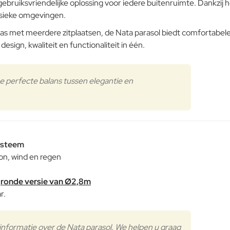
ebruiksvriendelijke oplossing voor iedere buitenruimte. Dankzij h
lassieke omgevingen.
rras met meerdere zitplaatsen, de Nata parasol biedt comfortabel
Note:
HTM
esign, kwaliteit en functionaliteit in één.
Aluminium
Waardering:
Slecht
Waardering:
e perfecte balans tussen elegantie en
Verder
ysteem
on, wind en regen
n
ronde versie van Ø2,8m
r.
formatie over de Nata parasol. We helpen u graag