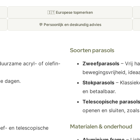
🇮🇹 Europese topmerken
💬 Persoonlijk en deskundig advies
Soorten parasols
uurzame acryl- of olefin-
Zweefparasols
– Vrij h
bewegingsvrijheid, ideaa
me dagen.
Stokparasols
– Klassiek
en betaalbaar.
Telescopische parasol
openen en sluiten, zoal
Materialen & onderhoud
ef- en telescopische
Aluminium frame
– Lich