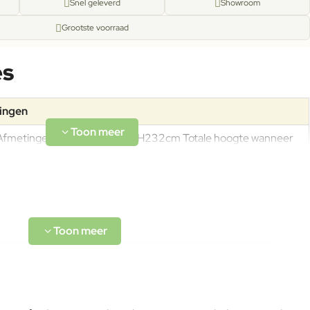
Snel geleverd
Showroom
Grootste voorraad
es
tingen
Afmetingen: L200 x B200 x H232cm Totale hoogte wanneer
ingeklapt: 232cm Doorloophoogte: 200cm Gewicht: 5kg
Aluminiumlegeringen, buitengewoon geschikt voor de koude
verwerking en gieten, op passende wijze behandeld om de
weersomstandigheden te weerstaan en met poeder gelakt.
Om het product lange tijd in uitstekende staat te houden,
raden we aan om het correct en regelmatig te reinigen.