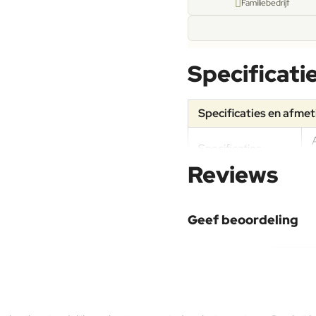
Familiebedrijf
Specificati
Specificaties en afme
Specificaties
Reviews
Materiaal
Geef beoordeling
Aluminium
Uw naam:
Onderhoudsadvies
Opmerking: