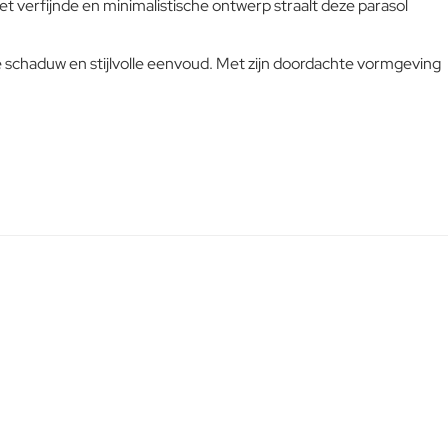
et verfijnde en minimalistische ontwerp straalt deze parasol
Verricht de reiniging vaker op plaatsen die door een grote
vochtigheid of een zeeklimaat worden gekenmerkt. Het wordt
aanbevolen om de oppervlakken met een zachte doek en met
e schaduw en stijlvolle eenvoud. Met zijn doordachte vormgeving
L-code wordt niet vertaald!
water of neutrale reinigingsmiddelen te reinigen. De langdurige
en continue blootstelling aan intense uv-straling of aan erg lage
Goed
temperaturen kunnen de originele eigenschappen van de
mooie gekleurde polyestercoating worden aangetast. We raden
aan om de producten wanneer ze lange tijd niet gebruikt
worden of in de winter te reinigen en op een beschermde plek
op te bergen of af te dekken met de parasolhoes.