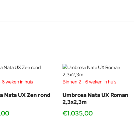
Over de Ontwerper
osa ontwikkelt nieuwe producten en verbetert ook constant de
 is voor ons een werkwoord waar we dagelijks mee bezig zijn.
r een tijdloos design is waar wij bij Umbrosa naar streven.
lemyns | Hanne Besard | Lennart Delporte | Tore Bleuzé
 6 weken in huis
Binnen 2 - 6 weken in huis
a Nata UX Zen rond
Umbrosa Nata UX Roman
2,3x2,3m
,00
€1.035,00