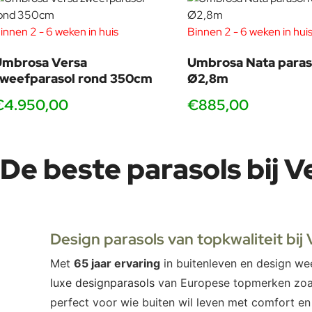
innen 2 - 6 weken in huis
Binnen 2 - 6 weken in hui
Umbrosa Versa
Umbrosa Nata paras
weefparasol rond 350cm
Ø2,8m
€4.950,00
€885,00
De beste parasols bij V
Design parasols van topkwaliteit bij
Met
65 jaar ervaring
in buitenleven en design w
luxe designparasols
van Europese topmerken zo
perfect voor wie buiten wil leven met comfort en s