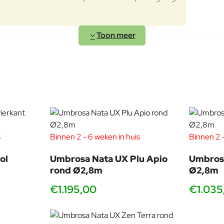
Het ontwikkelingsteam van Umbr
huidige collecties. Duurzaamheid
Designtrends zijn belangrijk, maa
Umbrosa Design Team: Pieter Wil
s
Binnen 2 - 6 weken in huis
Binnen 2 -
ol
Umbrosa Nata UX Plu Apio
Umbros
rond Ø2,8m
Ø2,8m
€1.195,00
€1.035