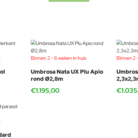
Het ontwikkelingsteam van Umbr
huidige collecties. Duurzaamheid
Designtrends zijn belangrijk, maa
s
Binnen 2 - 6 weken in huis
Umbrosa Design Team: Pieter Wil
Binnen 2 -
ol
Umbrosa Nata UX Plu Apio
Umbros
rond Ø2,8m
2,3x2,
€1.195,00
€1.035
s
dard