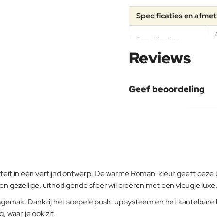
Specificaties en afme
Specificaties
Reviews
Materiaal
Geef beoordeling
Aluminium
Uw naam:
Onderhoudsadvies
Opmerking:
iteit in één verfijnd ontwerp. De warme Roman-kleur geeft deze pa
en gezellige, uitnodigende sfeer wil creëren met een vleugje luxe.
Note:
HTM
Aluminium
emak. Dankzij het soepele push-up systeem en het kantelbare kn
Waardering:
Slecht
 waar je ook zit.
Waardering: