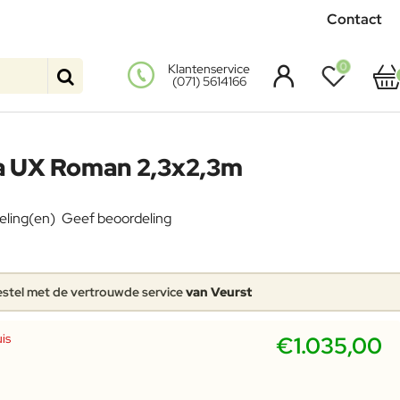
Contact
0
Klantenservice
(071) 5614166
 UX Roman 2,3x2,3m
eling(en)
Geef beoordeling
stel met de vertrouwde service
van Veurst
is
€1.035,00