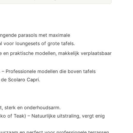
angende parasols met maximale
l voor loungesets of grote tafels.
e en praktische modellen, makkelijk verplaatsbaar
s
– Professionele modellen die boven tafels
s de
Scolaro Capri
.
t, sterk en onderhoudsarm.
ko of Teak) – Natuurlijke uitstraling, vergt enig
urzaam en perfect voor professionele terrassen.