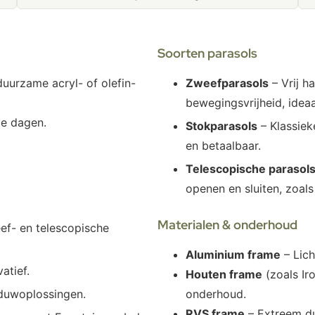
Soorten parasols
uurzame acryl- of olefin-
Zweefparasols
– Vrij h
bewegingsvrijheid, ideaa
me dagen.
Stokparasols
– Klassiek
en betaalbaar.
Telescopische parasol
openen en sluiten, zoal
Materialen & onderhoud
ef- en telescopische
Aluminium frame
– Lich
atief.
Houten frame
(zoals Iro
aduwoplossingen.
onderhoud.
RVS frame
– Extreem du