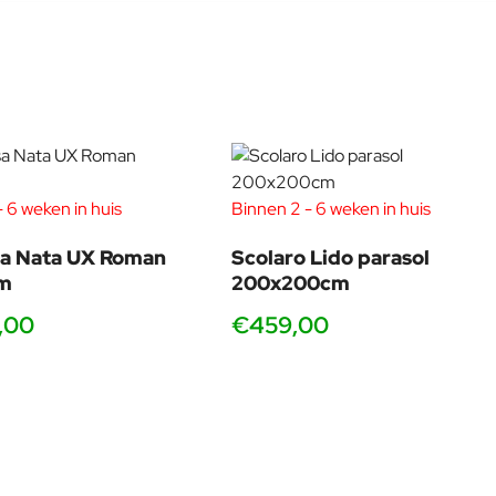
Over de Ontwerper
osa ontwikkelt nieuwe producten en verbetert ook constant de
 is voor ons een werkwoord waar we dagelijks mee bezig zijn.
r een tijdloos design is waar wij bij Umbrosa naar streven.
lemyns | Hanne Besard | Lennart Delporte | Tore Bleuzé
 6 weken in huis
Binnen 2 - 6 weken in huis
a Nata UX Roman
Scolaro Lido parasol
3m
200x200cm
,00
€459,00