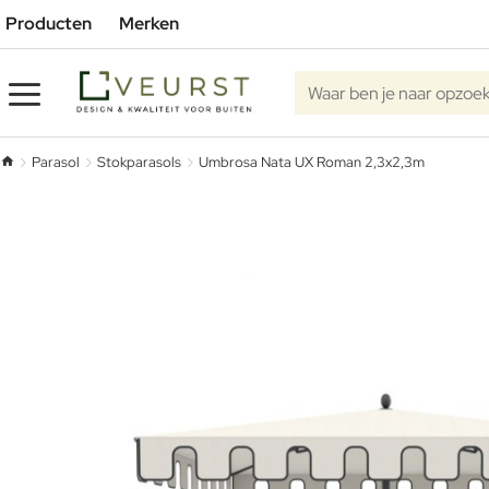
Producten
Merken
Waar ben je naar opzoe
Parasol
Stokparasols
Umbrosa Nata UX Roman 2,3x2,3m
home