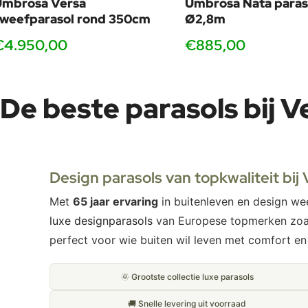
Umbrosa Versa
Umbrosa Nata paras
weefparasol rond 350cm
Ø2,8m
€4.950,00
€885,00
De beste parasols bij V
Design parasols van topkwaliteit bij
Met
65 jaar ervaring
in buitenleven en design w
luxe designparasols
van Europese topmerken zo
perfect voor wie buiten wil leven met comfort en s
🌞 Grootste collectie luxe parasols
🚚 Snelle levering uit voorraad