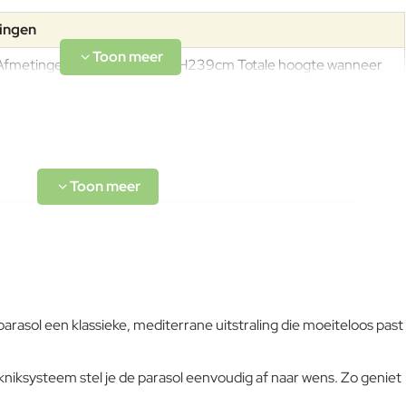
tingen
Afmetingen: L230 x B230 x H239cm Totale hoogte wanneer
ingeklapt: 239cm Doorloophoogte: 160cm Gewicht: 5kg
Aluminiumlegeringen, buitengewoon geschikt voor de koude
verwerking en gieten, op passende wijze behandeld om de
weersomstandigheden te weerstaan en met poeder gelakt.
Om het product lange tijd in uitstekende staat te houden,
raden we aan om het correct en regelmatig te reinigen.
Verricht de reiniging vaker op plaatsen die door een grote
rasol een klassieke, mediterrane uitstraling die moeiteloos past
vochtigheid of een zeeklimaat worden gekenmerkt. Het wordt
aanbevolen om de oppervlakken met een zachte doek en met
L-code wordt niet vertaald!
water of neutrale reinigingsmiddelen te reinigen. De langdurige
iksysteem stel je de parasol eenvoudig af naar wens. Zo geniet
en continue blootstelling aan intense uv-straling of aan erg lage
Goed
temperaturen kunnen de originele eigenschappen van de