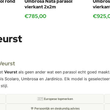
ol rond
Umbrosa Nata parasol
Umbrosa
vierkant 2x2m
vierkan
€785,00
€925,
eurst
Veurst
eet
Veurst
als geen ander wat een parasol echt goed maakt. I
als
Scolaro
,
Umbrosa
en
Jardinico
. Elk model is geselecteer
tijl.
🇮🇹 Europese topmerken
💬 Persoonlijk en deskundig advies