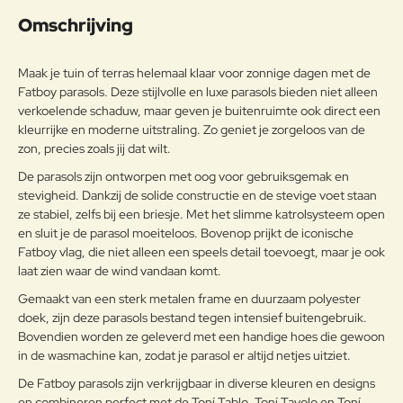
Uw naam:
Omschrijving
Opmerkin
g:
Maak je tuin of terras helemaal klaar voor zonnige dagen met de
Fatboy parasols. Deze stijlvolle en luxe parasols bieden niet alleen
verkoelende schaduw, maar geven je buitenruimte ook direct een
kleurrijke en moderne uitstraling. Zo geniet je zorgeloos van de
zon, precies zoals jij dat wilt.
Note:
HTML-code wordt niet vertaald!
De parasols zijn ontworpen met oog voor gebruiksgemak en
Waarderin
Slecht
Goed
stevigheid. Dankzij de solide constructie en de stevige voet staan
Waardering:
g:
ze stabiel, zelfs bij een briesje. Met het slimme katrolsysteem open
en sluit je de parasol moeiteloos. Bovenop prijkt de iconische
Verder
Fatboy vlag, die niet alleen een speels detail toevoegt, maar je ook
laat zien waar de wind vandaan komt.
Gemaakt van een sterk metalen frame en duurzaam polyester
doek, zijn deze parasols bestand tegen intensief buitengebruik.
Bovendien worden ze geleverd met een handige hoes die gewoon
in de wasmachine kan, zodat je parasol er altijd netjes uitziet.
De Fatboy parasols zijn verkrijgbaar in diverse kleuren en designs
en combineren perfect met de Toní Tablo, Toní Tavolo en Toní