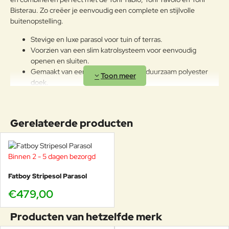
Bisterau. Zo creëer je eenvoudig een complete en stijlvolle
buitenopstelling.
Stevige en luxe parasol voor tuin of terras.
Voorzien van een slim katrolsysteem voor eenvoudig
openen en sluiten.
Gemaakt van een metalen frame en duurzaam polyester
doek.
Inclusief iconische Fatboy vlag bovenop.
Wordt geleverd met een wasbare beschermhoes.
Verkrijgbaar in verschillende kleuren en designs.
Gerelateerde producten
Perfect te combineren met de Toní collectie.
De Fatboy parasol is meer dan alleen zonbescherming, het is een
stijlvolle toevoeging aan jouw buitenleven. Waar zet jij hem neer?
Binnen 2 - 5 dagen bezorgd
Fatboy Stripesol Parasol
€479,00
Producten van hetzelfde merk