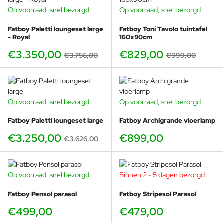
Op voorraad, snel bezorgd
Op voorraad, snel bezorgd
GRATIS HOEZEN
Het stevige materiaal geeft een robuuste uitstraling, maar
-17%
voelt tegelijkertijd lekker zacht onder je voeten. Door de
-11%
Fatboy Paletti loungeset large
Fatboy Toní Tavolo tuintafel
samengestelde weving met hoog-laag effect ziet dit design
- Royal
160x90cm
vloerkleed er rijk en luxe uit.
€3.350,00
€829,00
€3.756,00
€999,00
BINNEN- EN BUITENKLEED
Dankzij de innovatieve geweven structuur voelt Carpretty
Grand Pop Up heerlijk zacht aan en is het bovendien
antistatisch. Het is niet alleen een lust voor het oog, maar ook
Op voorraad, snel bezorgd
Op voorraad, snel bezorgd
GRATIS HOEZEN
uiterst sterk en bestand tegen water en verschillende
-10%
weersomstandigheden. Een ongelukje met een drankje of
Fatboy Paletti loungeset large
Fatboy Archigrande vloerlamp
vuil? Geen probleem. Met een vochtige doek of een snelle
€3.250,00
€899,00
schoonmaakbeurt met de tuinslang ziet het kleed er weer als
€3.626,00
nieuw uit.
Bovendien is Carpretty Grand UV-bestendig, waardoor de
Op voorraad, snel bezorgd
kleuren jarenlang mooi blijven, zonder te vervagen. Dit kleed
Binnen 2 - 5 dagen bezorgd
brengt stijl, comfort en duurzaamheid samen, zowel binnen als
Fatboy Pensol parasol
Fatboy Stripesol Parasol
buiten.
€499,00
€479,00