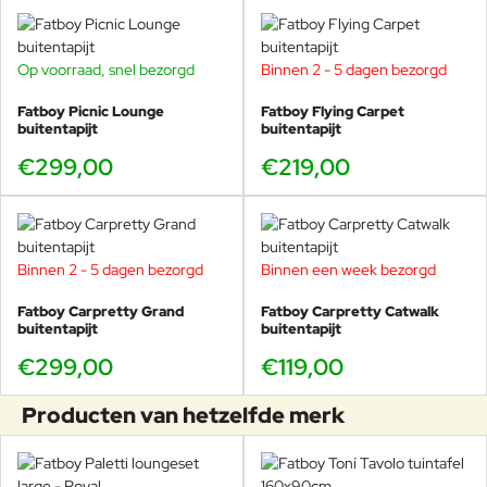
Toch liever een groter formaat? Kies dan de
Carpretty
Grand
.
Op voorraad, snel bezorgd
Binnen 2 - 5 dagen bezorgd
Bekijk de prachtige producten van Fatboy in
Fatboy Picnic Lounge
Fatboy Flying Carpet
onze showroom in Voorschoten. U kunt hier
buitentapijt
buitentapijt
vrijwel de gehele outdoor collectie van Fatboy
uitproberen.
€299,00
€219,00
Heeft u vragen over de Carpretty serie, het merk Fatboy, of wilt u
zich misschien oriënteren op verschillende soorten aluminium
Binnen 2 - 5 dagen bezorgd
Binnen een week bezorgd
tuinstoelen? U bent van harte welkom in onze showroom in
Voorschoten om even rond te kijken of voor vrijblijvend advies.
Fatboy Carpretty Grand
Fatboy Carpretty Catwalk
buitentapijt
buitentapijt
€299,00
€119,00
IDEALE MAATJES
Producten van hetzelfde merk
Dit Carpretty Petit buitentapijt is het ideale maatje van de
Picnic Lounge
en het
Flying Carpet
buitentapijt.
LEKKER DOWN-TO-EARTH