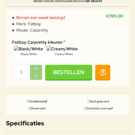
Bestel met de vertrouwde service
van Veurst
€199,00
Binnen een week bezorgd
Merk:
Fatboy
Model:
Carpretty
Fatboy Carpretty kleuren
Black/White
Cream/White
BESTELLEN
Familiebedrijf
Snel geleverd
Showroom
Grootste voorraad
Specificaties