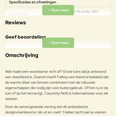
Specificaties en afmetingen
Lengte: 230 cm Breedte: 160
Specificaties
cmGewicht: 3,75 kg
Reviews
Materiaal
Regelmatig stofzuigen helpt om
Geef beoordeling
het kleed in topconditie te houden.
Langdurige blootstelling aan direct
Uw naam:
zonlicht kan kleurvervaging
Omschrijving
veroorzaken en scherpe
voorwerpen kunnen de stof
Opmerkin
beschadigen. Om de levensduur te
g:
Wat maakt een woonkamer echt af? Grote kans dat je antwoord
Polypropyleen
verlengen, is het belangrijk het
een vloerkleed is. Daarom heeft Fatboy een kleed ontwikkeld dat
kleed op een droge en
de warme sfeer van binnen combineert met de robuuste
schaduwrijke plek op te bergen
eigenschappen die nodig zijn voor buitengebruik. Of het nu in de
wanneer het niet in gebruik is. Zorg
er altijd voor dat het kleed schoon
tuin of op het terras ligt, Carpretty Petit is helemaal klaar voor elk
Note:
HTML-code wordt niet vertaald!
en volledig droog is voordat je het
seizoen.
Waarderin
opbergt, zodat het jarenlang mee
Slecht
Goed
Waardering:
g:
Door de samengestelde weving ziet dit antistatische
kan gaan.
designvloerkleed er rijk uit en voelt ‘t lekker zacht aan je voeten.