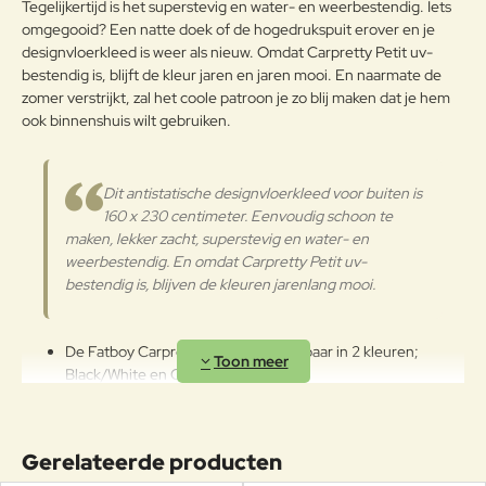
Tegelijkertijd is het superstevig en water- en weerbestendig. Iets
Verder
omgegooid? Een natte doek of de hogedrukspuit erover en je
designvloerkleed is weer als nieuw. Omdat Carpretty Petit uv-
bestendig is, blijft de kleur jaren en jaren mooi. En naarmate de
zomer verstrijkt, zal het coole patroon je zo blij maken dat je hem
ook binnenshuis wilt gebruiken.
Dit antistatische designvloerkleed voor buiten is
160 x 230 centimeter. Eenvoudig schoon te
maken, lekker zacht, superstevig en water- en
weerbestendig. En omdat Carpretty Petit uv-
bestendig is, blijven de kleuren jarenlang mooi.
De Fatboy Carpretty Petit is verkrijgbaar in 2 kleuren;
Black/White en Cream/White.
Gemaakt van polypropylene.
Makkelijk schoon te maken.
Dit buitentapijt is 230x160cm en het gewicht is 3,75kg.
Gerelateerde producten
Geschikt voor binnen en buiten gebruik.