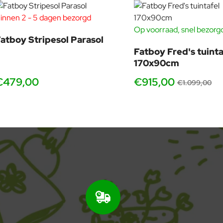
innen 2 - 5 dagen bezorgd
Op voorraad, snel bezorg
atboy Stripesol Parasol
Fatboy Fred's tuinta
170x90cm
€479,00
€915,00
€1.099,00