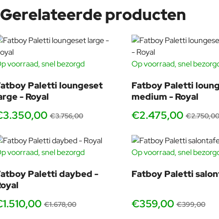
Gerelateerde producten
Kom proefzitten in onze showroom! Benieuwd naar de Fatboy Pale
p voorraad, snel bezorgd
Op voorraad, snel bezorg
uitproberen. Wij adviseren je graag vrijblijvend over de Paletti e
GRATIS HOEZEN
GRATI
-11%
atboy Paletti loungeset
Fatboy Paletti loun
HET ROYALE BAN
arge - Royal
medium - Royal
De Paletti Medium Royal is niet zomaar een loungeset. Het is j
€3.350,00
€2.475,00
€3.756,00
€2.750,0
zitten, zak weg in de kussens, en laat je innerli
VAN PALEIS TOT 
p voorraad, snel bezorgd
Op voorraad, snel bezorg
Wie zegt dat je een kasteel nodig hebt om royaal te loungen? Me
GRATIS HOEZEN
in de tuin. Alleen zonder hofhouding, tenz
-10%
atboy Paletti daybed -
Fatboy Paletti salon
ZITPLAATSEN VOOR D
oyal
Of je nu een BBQ organiseert, een filmavond onder de sterre
€1.510,00
€359,00
€1.678,00
€399,00
Royal staat altijd klaar. Genoeg plek om iedereen uit te nodige