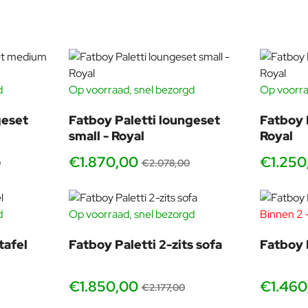
tti Loungeset Medium Royal? Kom gerust langs in onze showroom 
d
Op voorraad, snel bezorgd
Op voorra
n helpen je met het samenstellen van jouw ideale loungeset.
S HOEZEN
GRATIS HOEZEN
-10%
-10%
geset
Fatboy Paletti loungeset
Fatboy 
KHANGEN
small - Royal
Royal
ouw persoonlijke troon voor eindeloos chillen. Ga
€1.870,00
€1.250
0
€2.078,00
jke koning(in) van de tuin spreken.
PALETTI
d
Op voorraad, snel bezorgd
Binnen 2 
t de Paletti Medium Royal heb je je eigen paleisje
-10%
GRATIS HOEZEN
ij je de buren zo gek krijgt.
-15%
tafel
Fatboy Paletti 2-zits sofa
Fatboy 
E HELE CREW
n of gewoon een siësta plant: de Paletti Medium
€1.850,00
€1.460
€2.177,00
n, of gewoon lekker alleen te liggen, want dat mag