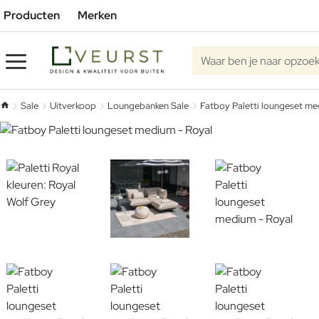
Producten
Merken
Waar ben je naar opzoe
Sale
Uitverkoop
Loungebanken Sale
Fatboy Paletti loungeset me
home