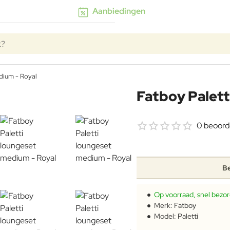
Aanbiedingen
k?
dium - Royal
Fatboy Palett
GRATIS HOEZEN
-10%
0 beoord
Be
Op voorraad, snel bezo
Merk:
Fatboy
Model:
Paletti