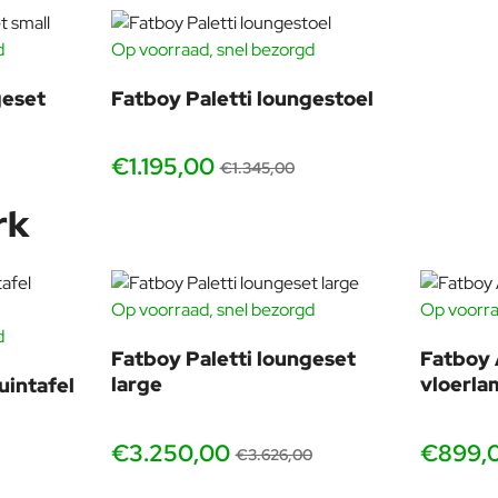
.
T WEGSTUURT
d
Op voorraad, snel bezorgd
S HOEZEN
-11%
-10%
aat, ga je nog naar huis?” Hij nodigt je alleen maar
geset
Fatboy Paletti loungestoel
n zitten.
€1.195,00
€1.345,00
rk
Op voorraad, snel bezorgd
Op voorra
GRATIS HOEZEN
Pas op met 
d
-17%
-10%
Fatboy Paletti loungeset
Fatboy 
Bij (zware) 
large
vloerl
uintafel
uw Paletti o
Lucht de kus
€3.250,00
te bescherm
€899,
€3.626,00