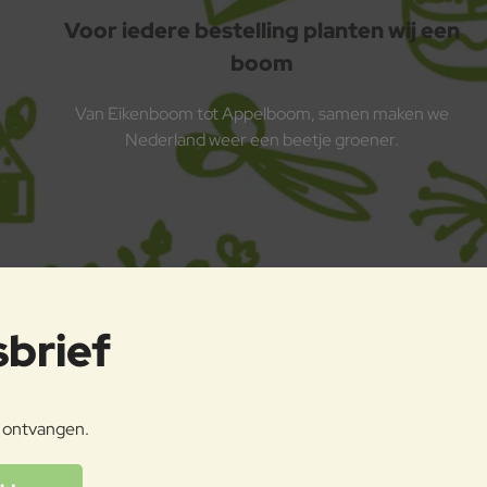
Voor iedere bestelling planten wij een
boom
Van Eikenboom tot Appelboom, samen maken we
Nederland weer een beetje groener.
sbrief
e ontvangen.