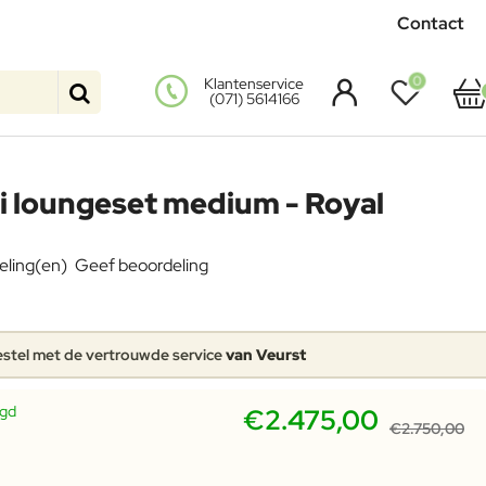
Contact
0
Klantenservice
(071) 5614166
i loungeset medium - Royal
eling(en)
Geef beoordeling
stel met de vertrouwde service
van Veurst
rgd
€2.475,00
€2.750,00