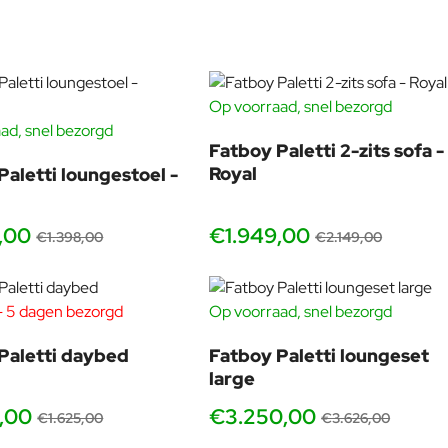
Op voorraad, snel bezorgd
in Voorschoten. Hier kun je vrijwel de complete outdoor collect
GRATIS HOEZEN
ad, snel bezorgd
-11%
-9
Fatboy Paletti 2-zits sofa -
Royal
Paletti loungestoel -
,00
€1.949,00
€1.398,00
€2.149,00
- 5 dagen bezorgd
Op voorraad, snel bezorgd
GRATIS HOEZEN
GRATIS HOEZEN
-10%
-10
Paletti daybed
Fatboy Paletti loungeset
large
,00
€3.250,00
€1.625,00
€3.626,00