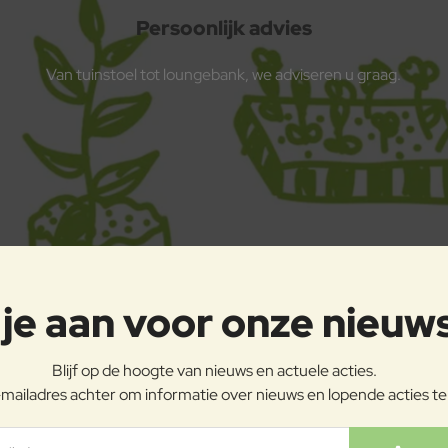
Persoonlijk advies
Van tuinstoel tot loungebank, we adviseren u graag.
je aan voor onze nieuw
Blijf op de hoogte van nieuws en actuele acties.
mailadres achter om informatie over nieuws en lopende acties t
ladres