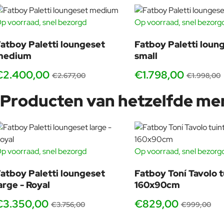
natuurlijk ook
DE BANK DIE JE NOOI
p voorraad, snel bezorgd
Op voorraad, snel bezorg
GRATIS HOEZEN
GRATI
-10%
Paletti Medium Royal is als die vriend die nooit zegt “het wordt l
atboy Paletti loungeset
Fatboy Paletti loun
uit om langer te blijve
medium
small
€2.400,00
€1.798,00
€2.677,00
€1.998,00
Producten van hetzelfde me
p voorraad, snel bezorgd
Op voorraad, snel bezorg
GRATIS HOEZEN
-11%
atboy Paletti loungeset
Fatboy Toní Tavolo t
arge - Royal
160x90cm
€3.350,00
€829,00
€3.756,00
€999,00