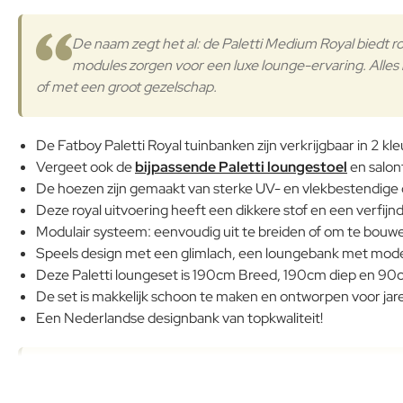
De naam zegt het al: de Paletti Medium Royal biedt ro
modules zorgen voor een luxe lounge-ervaring. Alles is
of met een groot gezelschap.
De Fatboy Paletti Royal tuinbanken zijn verkrijgbaar in 2 kl
Vergeet ook de
bijpassende Paletti loungestoel
en salont
De hoezen zijn gemaakt van sterke UV- en vlekbestendige o
Deze royal uitvoering heeft een dikkere stof en een verfijnd
Modulair systeem: eenvoudig uit te breiden of om te bouwen
Speels design met een glimlach, een loungebank met mod
Deze Paletti loungeset is 190cm Breed, 190cm diep en 90c
De set is makkelijk schoon te maken en ontworpen voor jare
Een Nederlandse designbank van topkwaliteit!
Bekijk de prachtige producten van Fatboy in onze sho
gehele outdoor collectie van Fatboy uitproberen.