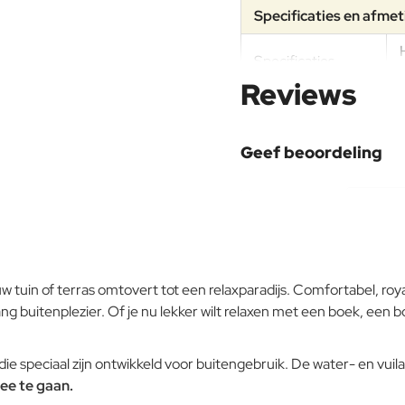
Specificaties en afme
Specificaties
Reviews
Geef beoordeling
Uw naam:
Opmerking:
tuin of terras omtovert tot een relaxparadijs. Comfortabel, royaal
ang buitenplezier. Of je nu lekker wilt relaxen met een boek, een b
Note:
HTM
e speciaal zijn ontwikkeld voor buitengebruik. De water- en vuila
Waardering:
Slecht
ee te gaan.
Waardering: