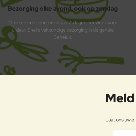
Bezorging elke avond, ook op zondag
Onze eigen bezorgers staan 7-dagen per week voor
u klaar. Snelle vakkundige bezorging in de gehele
Benelux.
Meld 
Laat ons uw e-
Jouw emai