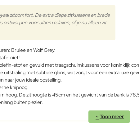
Verder
yaal zitcomfort. De extra diepe zitkussens en brede
 ontworpen voor ultiem relaxen, of je nu alleen zit
euren: Brulee en Wolf Grey.
afel niet!
lefin-stof en gevuld met traagschuimkussens voor koninklijk co
e uitstraling met subtiele glans, wat zorgt voor een extra luxe gev
 naar jouw ideale opstelling.
erne knipoog.
m hoog. De zithoogte is 45cm en het gewicht van de bank is 78,
nlang buitenplezier.
wroom in Voorschoten. U kunt hier vrijwel de