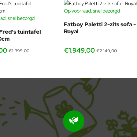
ervlakte schoon door zacht te deppen met een vochtige doek of
Op voorraad, snel bezorgd
GRATIS HOEZEN
ad, snel bezorgd
bare buitenhoes.
-19%
-9
Fatboy Paletti 2-zits sofa -
’
Royal
Fred's tuintafel
0cm
,00
€1.949,00
€1.399,00
€2.149,00