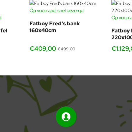
Maak de opp
Op voorraad, snel bezorgd
-18%
d
Op voorra
Machine was
-17%
Fatboy Fred's bank
160x40cm
fel
Fatboy 
220x10
€409,00
€1.129
€499,00