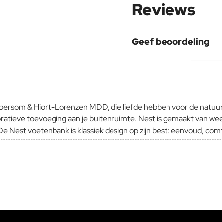
Reviews
Geef beoordeling
Uw naam:
Opmerking:
rsom & Hiort-Lorenzen MDD, die liefde hebben voor de natuur e
ecoratieve toevoeging aan je buitenruimte. Nest is gemaakt van 
e Nest voetenbank is klassiek design op zijn best: eenvoud, comfo
Note:
HTM
Waardering:
Slecht
Waardering:
Verder