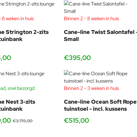
 8 weken in huis
Binnen 2 - 8 weken in huis
ne Strington 2-zits
Cane-line Twist Salontafel 
tuinbank
Small
5,00
€395,00
ad, snel bezorgd
Binnen 2 - 3 weken in huis
-40%
ne Nest 3-zits
Cane-line Ocean Soft Rope
tuinbank
tuinstoel - incl. kussens
9,00
€515,00
€3.715,00