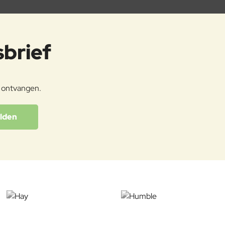
sbrief
e ontvangen.
lden