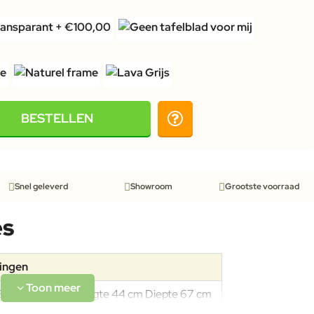
BESTELLEN
Snel geleverd
Showroom
Grootste voorraad
es
tingen
Breedte 67 cm Hoogte 44 cm Diepte 67 cm