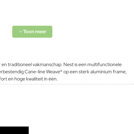
n traditioneel vakmanschap. Nest is een multifunctionele
weerbestendig Cane-line Weave® op een sterk aluminium frame,
rt en hoge kwaliteit in één.
L-code wordt niet vertaald!
Goed