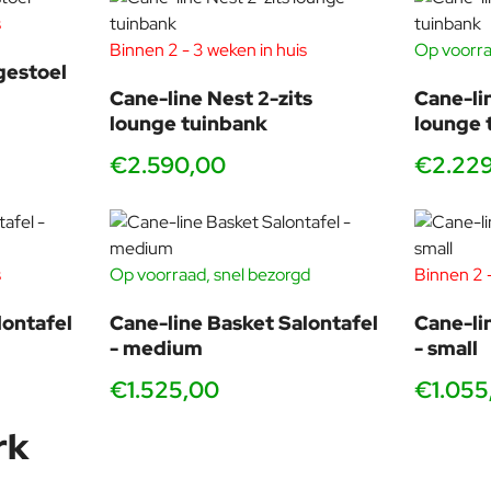
Ze streven naar de hoogste kwaliteit in samenwerking, proces en
s
els kleine architectonische wonderen.
Binnen 2 - 3 weken in huis
Op voorra
gestoel
Cane-line Nest 2-zits
Cane-li
lounge tuinbank
lounge 
€2.590,00
€2.22
s
Op voorraad, snel bezorgd
Binnen 2 -
lontafel
Cane-line Basket Salontafel
Cane-li
- medium
- small
€1.525,00
€1.055
rk