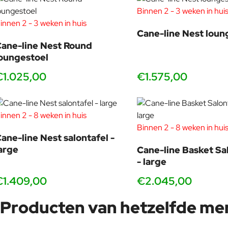
een gezonde ontwikkeling voor mens en omgeving te stimuleren. 
Binnen 2 - 3 weken in hui
Door het indrukwekkende gebruik van flexibiliteit lijken de meub
innen 2 - 3 weken in huis
Cane-line Nest loun
ane-line Nest Round
oungestoel
€1.025,00
€1.575,00
innen 2 - 8 weken in huis
Binnen 2 - 8 weken in hui
ane-line Nest salontafel -
arge
Cane-line Basket Sa
- large
€1.409,00
€2.045,00
Producten van hetzelfde me