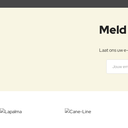
Meld 
Laat ons uw e-
Jouw emai