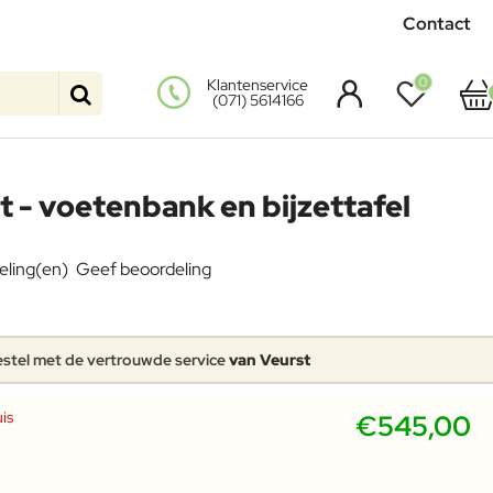
Contact
0
Klantenservice
(071) 5614166
t - voetenbank en bijzettafel
eling(en)
Geef beoordeling
stel met de vertrouwde service
van Veurst
is
€545,00