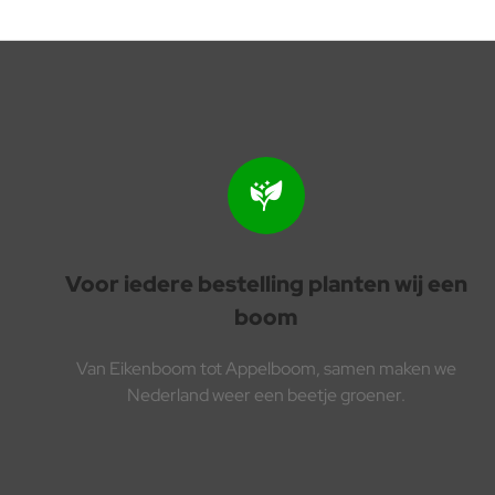
Voor iedere bestelling planten wij een
boom
Van Eikenboom tot Appelboom, samen maken we
Nederland weer een beetje groener.