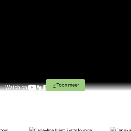
Foersom & Hiort-Lorenzen MDD
 de meest gerenommeerde en succesvolle meubelontwerpers van 