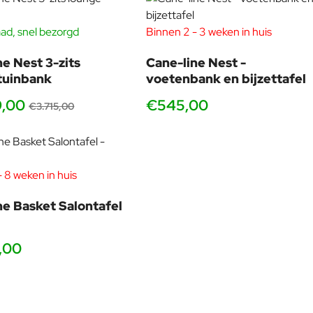
 product en geloven dat kennis en innovatie fundamenteel zijn.
ad, snel bezorgd
Binnen 2 - 3 weken in huis
-40%
ne Nest 3-zits
Cane-line Nest -
tuinbank
voetenbank en bijzettafel
9,00
€545,00
€3.715,00
 8 weken in huis
ne Basket Salontafel
,00