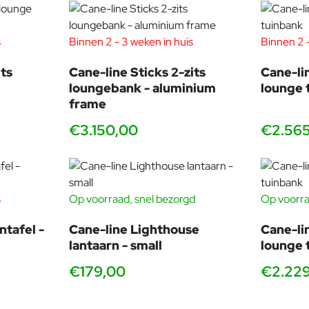
s
Binnen 2 - 3 weken in huis
Binnen 2 -
ts
Cane-line Sticks 2-zits
Cane-li
loungebank - aluminium
lounge 
frame
€3.150,00
€2.56
s
Op voorraad, snel bezorgd
Op voorra
ntafel -
Cane-line Lighthouse
Cane-li
lantaarn - small
lounge 
€179,00
€2.22