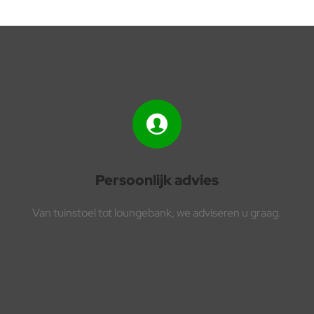
Persoonlijk advies
Van tuinstoel tot loungebank, we adviseren u graag.