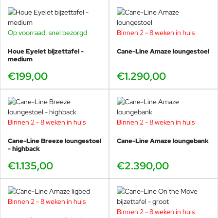
Op voorraad, snel bezorgd
Binnen 2 - 8 weken in huis
Strand + Hvass
Houe Eyelet bijzettafel -
Cane-Line Amaze loungestoel
medium
Christina Strand (MDD) en Niels Hvass (MAA) maken deel uit van
€199,00
€1.290,00
de nieuwe generatie Scandinavische ontwerpers. Ze geloven dat
design op zichzelf een strategie is die de omstandigheden van het
menselijk leven, het milieu en persoonlijke ervaringen kan
verbeteren. Bovendien geloven ze dat design kan worden
gebruikt als een instrument om de concurrentiekracht en
Binnen 2 - 8 weken in huis
Binnen 2 - 8 weken in huis
economische groei van de samenleving te ontwikkelen. Hun
ontwerp is gebruikersgericht en diep geworteld in de
Cane-Line Breeze loungestoel
Cane-Line Amaze loungebank
Scandinavische cultuur. Eenvoud en evenwichtige lijnen zijn de
- highback
hoekstenen van hun werk.
€1.135,00
€2.390,00
Binnen 2 - 8 weken in huis
Binnen 2 - 8 weken in huis