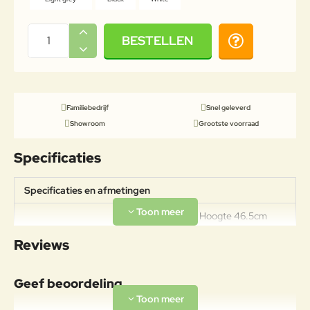
BESTELLEN
Familiebedrijf
Snel geleverd
Showroom
Grootste voorraad
Specificaties
Specificaties en afmetingen
Breedte 37cm Hoogte 46.5cm
Specificaties
Diepte 37cmgemaakt van zeer
Reviews
sterk gepoedercoat aluminium
Geef beoordeling