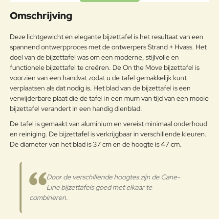
Uw naam:
Omschrijving
Opmerkin
Deze lichtgewicht en elegante bijzettafel is het resultaat van een
g:
spannend ontwerpproces met de ontwerpers Strand + Hvass. Het
doel van de bijzettafel was om een ​​moderne, stijlvolle en
functionele bijzettafel te creëren. De On the Move bijzettafel is
voorzien van een handvat zodat u de tafel gemakkelijk kunt
verplaatsen als dat nodig is. Het blad van de bijzettafel is een
Note:
HTML-code wordt niet vertaald!
verwijderbare plaat die de tafel in een mum van tijd van een mooie
Waarderin
Slecht
Goed
bijzettafel verandert in een handig dienblad.
Waardering:
g:
De tafel is gemaakt van aluminium en vereist minimaal onderhoud
en reiniging. De bijzettafel is verkrijgbaar in verschillende kleuren.
Verder
De diameter van het blad is 37 cm en de hoogte is 47 cm.
Door de verschillende hoogtes zijn de Cane-
Line bijzettafels goed met elkaar te
combineren.