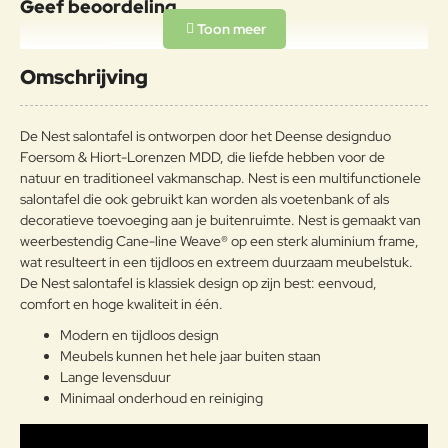
Geef beoordeling
Uw naam:
Omschrijving
Opmerkin
g:
De Nest salontafel is ontworpen door het Deense designduo
Foersom & Hiort-Lorenzen MDD, die liefde hebben voor de
natuur en traditioneel vakmanschap. Nest is een multifunctionele
salontafel die ook gebruikt kan worden als voetenbank of als
decoratieve toevoeging aan je buitenruimte. Nest is gemaakt van
Note:
HTML-code wordt niet vertaald!
weerbestendig Cane-line Weave® op een sterk aluminium frame,
Waarderin
wat resulteert in een tijdloos en extreem duurzaam meubelstuk.
Slecht
Goed
Waardering:
g:
De Nest salontafel is klassiek design op zijn best: eenvoud,
comfort en hoge kwaliteit in één.
Verder
Modern en tijdloos design
Meubels kunnen het hele jaar buiten staan
Lange levensduur
Minimaal onderhoud en reiniging