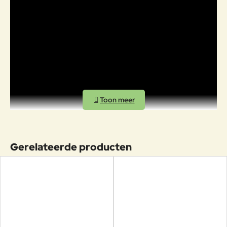
Gerelateerde producten
Foersom & Hiort-Lorenzen MDD
Johannes Foersom en Peter Hiort-Lorenzen (MDD) zijn twee van
de meest gerenommeerde en succesvolle meubelontwerpers van
Scandinavië. Hun doel is om blijvende waarde te creëren en een