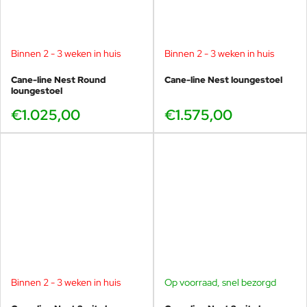
gezonde ontwikkeling voor mens en omgeving te stimuleren. Ze
streven naar de hoogste kwaliteit in samenwerking, proces en
product en geloven dat kennis en innovatie fundamenteel zijn.
Door het indrukwekkende gebruik van flexibiliteit lijken de
Binnen 2 - 3 weken in huis
Binnen 2 - 3 weken in huis
meubels kleine architectonische wonderen.
Cane-line Nest Round
Cane-line Nest loungestoel
loungestoel
€1.025,00
€1.575,00
Binnen 2 - 3 weken in huis
Op voorraad, snel bezorgd
-40%