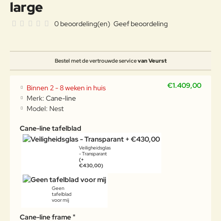
large
0 beoordeling(en)
Geef beoordeling
Bestel met de vertrouwde service
van Veurst
€1.409,00
Binnen 2 - 8 weken in huis
Merk:
Cane-line
Model:
Nest
Cane-line tafelblad
Veiligheidsglas
- Transparant
(+
€430,00)
Geen
tafelblad
voor mij
Cane-line frame