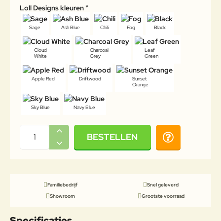
Loll Designs kleuren
Sage
Ash Blue
Chili
Fog
Black
Cloud
Charcoal
Leaf
White
Grey
Green
Apple Red
Driftwood
Sunset
Orange
Sky Blue
Navy Blue
BESTELLEN
Familiebedrijf
Snel geleverd
Showroom
Grootste voorraad
Specificaties