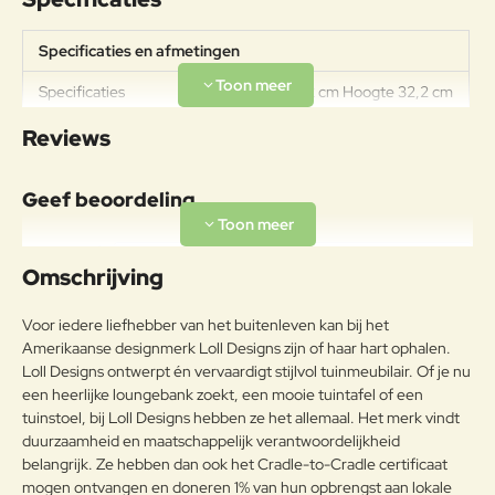
Specificaties en afmetingen
Specificaties
Diameter 76,2 cm Hoogte 32,2 cm
Reviews
Geef beoordeling
Uw naam:
Omschrijving
Opmerkin
Voor iedere liefhebber van het buitenleven kan bij het
g:
Amerikaanse designmerk Loll Designs zijn of haar hart ophalen.
Loll Designs ontwerpt én vervaardigt stijlvol tuinmeubilair. Of je nu
een heerlijke loungebank zoekt, een mooie tuintafel of een
tuinstoel, bij Loll Designs hebben ze het allemaal. Het merk vindt
duurzaamheid en maatschappelijk verantwoordelijkheid
Note:
HTML-code wordt niet vertaald!
belangrijk. Ze hebben dan ook het Cradle-to-Cradle certificaat
Waarderin
Slecht
Goed
mogen ontvangen en doneren 1% van hun opbrengst aan lokale
Waardering: