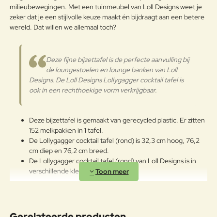
g:
milieubewegingen. Met een tuinmeubel van Loll Designs weet je
zeker dat je een stijlvolle keuze maakt én bijdraagt aan een betere
Verder
wereld. Dat willen we allemaal toch?
Deze fijne bijzettafel is de perfecte aanvulling bij
de loungestoelen en lounge banken van Loll
Designs. De Loll Designs Lollygagger cocktail tafel is
ook in een rechthoekige vorm verkrijgbaar.
Deze bijzettafel is gemaakt van gerecycled plastic. Er zitten
152 melkpakken in 1 tafel.
De Lollygagger cocktail tafel (rond) is 32,3 cm hoog, 76,2
cm diep en 76,2 cm breed.
De Lollygagger cocktail tafel (rond) van Loll Designs is in
verschillende kleuren verkrijgbaar.
Gerelateerde producten