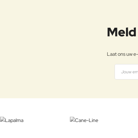
Meld 
Laat ons uw e-
Jouw
emailadre