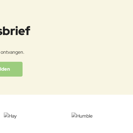
sbrief
e ontvangen.
lden