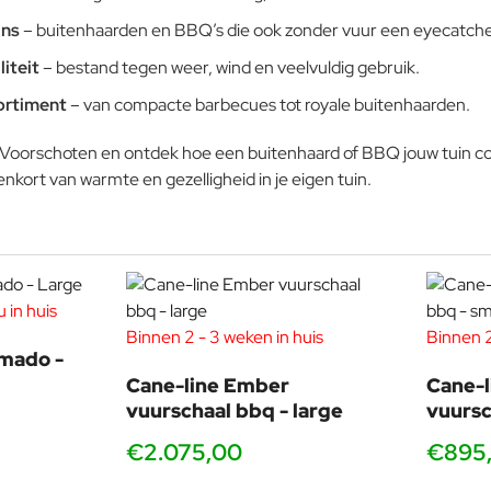
gns
– buitenhaarden en BBQ’s die ook zonder vuur een eyecatcher
iteit
– bestand tegen weer, wind en veelvuldig gebruik.
ortiment
– van compacte barbecues tot royale buitenhaarden.
n Voorschoten en ontdek hoe een buitenhaard of BBQ jouw tuin co
enkort van warmte en gezelligheid in je eigen tuin.
 in huis
Binnen 2 - 3 weken in huis
Binnen 2
mado -
Cane-line Ember
Cane-
vuurschaal bbq - large
vuursc
€2.075,00
€895