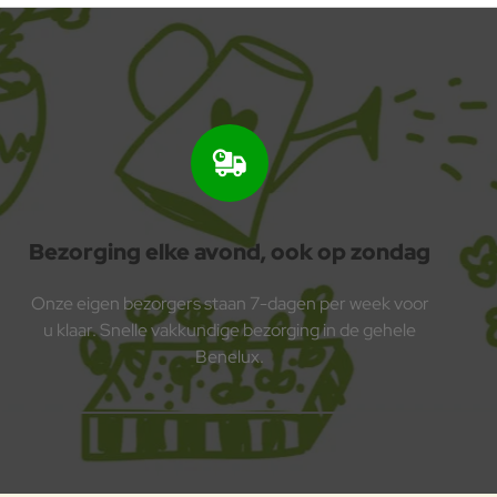
Bezorging elke avond, ook op zondag
Onze eigen bezorgers staan 7-dagen per week voor
u klaar. Snelle vakkundige bezorging in de gehele
Benelux.