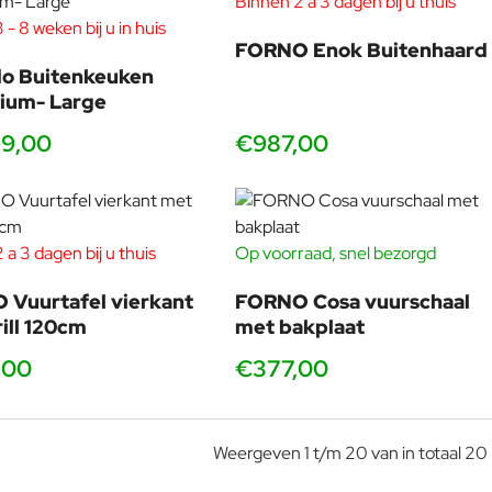
Binnen 2 a 3 dagen bij u thuis
 - 8 weken bij u in huis
FORNO Enok Buitenhaard
o Buitenkeuken
ium- Large
9,00
€987,00
 a 3 dagen bij u thuis
Op voorraad, snel bezorgd
Vuurtafel vierkant
FORNO Cosa vuurschaal
ill 120cm
met bakplaat
,00
€377,00
Weergeven 1 t/m 20 van in totaal 20