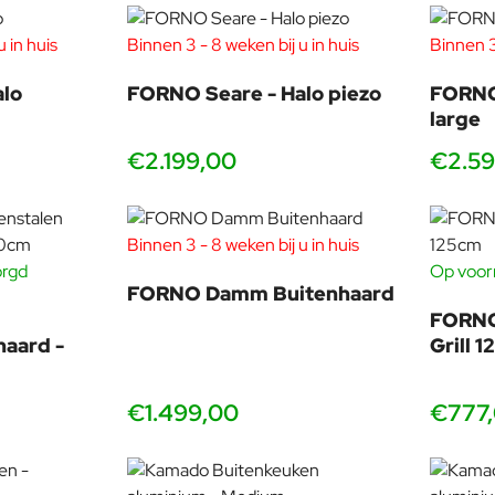
 in huis
Binnen 3 - 8 weken bij u in huis
Binnen 3
alo
FORNO Seare - Halo piezo
FORNO 
large
€2.199,00
€2.59
Binnen 3 - 8 weken bij u in huis
orgd
Op voorr
FORNO Damm Buitenhaard
FORNO
haard -
Grill 
€1.499,00
€777