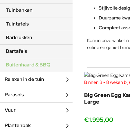
Stijlvolle desi
Tuinbanken
Duurzame kwal
Tuintafels
Compleet ass
Barkrukken
Kom in onze winkel i
online en geniet binn
Bartafels
Buitenhaard & BBQ
Relaxen in de tuin
Binnen 3 - 8 weken bij u
Parasols
Big Green Egg Ka
Large
Vuur
€1.995,00
Plantenbak