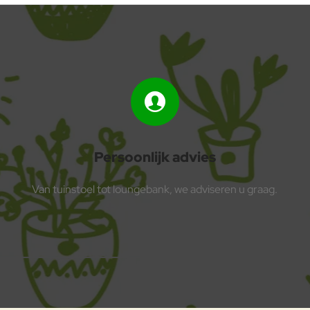
Persoonlijk advies
Van tuinstoel tot loungebank, we adviseren u graag.