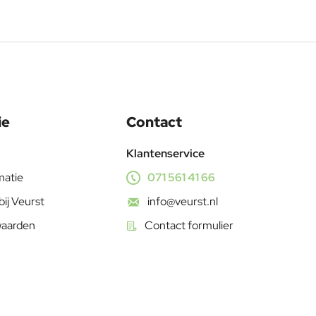
ie
Contact
Klantenservice
matie
071 561 41 66
bij Veurst
info@veurst.nl
waarden
Contact formulier