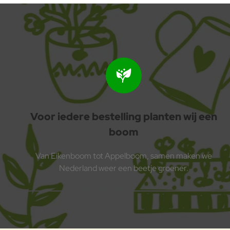
Voor iedere bestelling planten wij een
boom
Van Eikenboom tot Appelboom, samen maken we
Nederland weer een beetje groener.