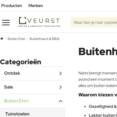
Producten
Merken
Waar
ben
je
Buiten Eten
Buitenhaard & BBQ
h
naar
Buiten
o
opzoek?
m
e
Categorieën
Ontdek
Niets brengt mensen 
avond een moment om t
alles om buiten koke
Sale
Waarom kiezen v
Buiten Eten
Gezelligheid 
Tuinstoelen
Lekker buiten