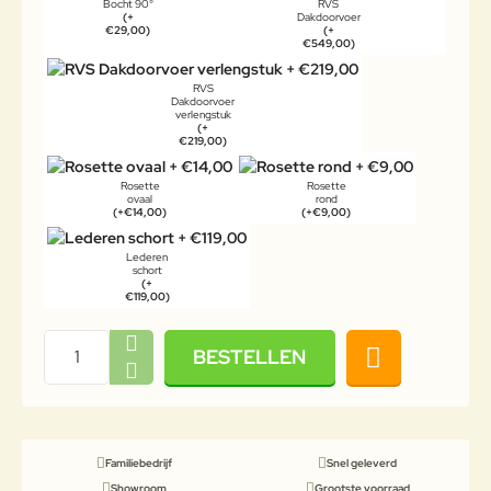
Bocht 90°
RVS
(+
Dakdoorvoer
€29,00)
(+
€549,00)
RVS
Dakdoorvoer
verlengstuk
(+
€219,00)
Rosette
Rosette
ovaal
rond
(+€14,00)
(+€9,00)
Lederen
schort
(+
€119,00)
BESTELLEN
Familiebedrijf
Snel geleverd
Showroom
Grootste voorraad