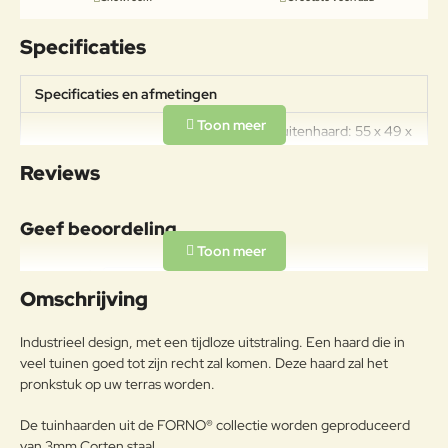
Specificaties
Specificaties en afmetingen
Afmetingen buitenhaard: 55 x 49 x
Specificaties
120 cm Gewicht buitenhaard: 110kg
Reviews
Dikte staal: 3mm Garantie: 5jaar
Geef beoordeling
Uw naam:
Omschrijving
Opmerkin
Industrieel design, met een tijdloze uitstraling. Een haard die in
g:
veel tuinen goed tot zijn recht zal komen. Deze haard zal het
pronkstuk op uw terras worden.
De tuinhaarden uit de FORNO® collectie worden geproduceerd
van 3mm Corten staal.