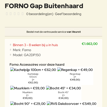
FORNO Gap Buitenhaard
0 beoordeling(en)
Geef beoordeling
Bestel met de vertrouwde service
van Veurst
€1.663,00
Binnen 3 - 8 weken bij u in huis
Merk:
Forno
Model:
GA2DP.150
Forno Accessoires voor deze haard
Kachelpijp
Regenkap
100cm
(+
(+
€49,00)
€62,00)
Muurklem
Bocht 45°
(+
(+
€59,00)
€34,00)