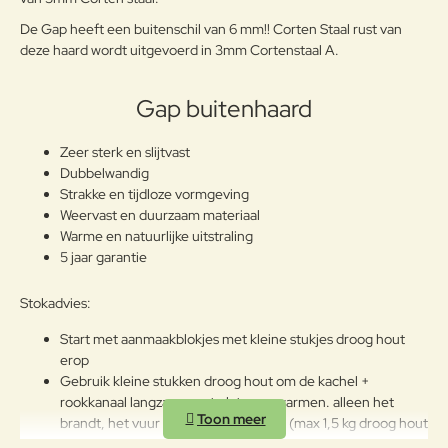
Note:
HTML-code wordt niet vertaald!
De Gap heeft een buitenschil van 6 mm!! Corten Staal rust van
Waarderin
Slecht
Goed
Waardering:
g:
deze haard wordt uitgevoerd in 3mm Cortenstaal A.
Verder
Gap buitenhaard
Zeer sterk en slijtvast
Dubbelwandig
Strakke en tijdloze vormgeving
Weervast en duurzaam materiaal
Warme en natuurlijke uitstraling
5 jaar garantie
Stokadvies:
Start met aanmaakblokjes met kleine stukjes droog hout
erop
Gebruik kleine stukken droog hout om de kachel +
rookkanaal langzaam op te laten opwarmen. alleen het
brandt, het vuur langzaam vergroten (max 1,5 kg droog hout
tegelijk in de haard).