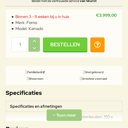
Bestel met de vertrouwde service
van Veurst
€3.999,00
Binnen 3 - 8 weken bij u in huis
Merk:
Forno
Model:
Kamado
BESTELLEN
Familiebedrijf
Snel geleverd
Showroom
Grootste voorraad
Specificaties
Specificaties en afmetingen
Afmetingen buitenkeuken: 150 x
75,2 x 92,6 cm Gewicht
Specificaties