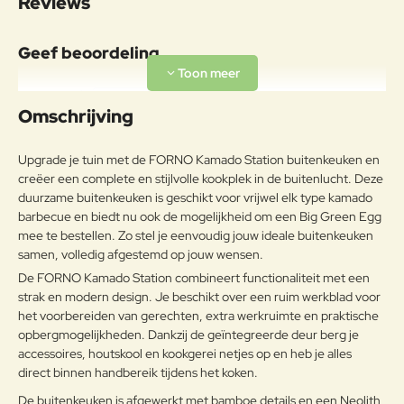
Reviews
buitenkeuken: 87kg Dikte staal:
3mm Garantie: 5 jaar
Geef beoordeling
Uw naam:
Omschrijving
Opmerkin
Upgrade je tuin met de FORNO Kamado Station buitenkeuken en
g:
creëer een complete en stijlvolle kookplek in de buitenlucht. Deze
duurzame buitenkeuken is geschikt voor vrijwel elk type kamado
barbecue en biedt nu ook de mogelijkheid om een Big Green Egg
mee te bestellen. Zo stel je eenvoudig jouw ideale buitenkeuken
Note:
HTML-code wordt niet vertaald!
samen, volledig afgestemd op jouw wensen.
De FORNO Kamado Station combineert functionaliteit met een
Waarderin
Slecht
Goed
Waardering:
g:
strak en modern design. Je beschikt over een ruim werkblad voor
het voorbereiden van gerechten, extra werkruimte en praktische
opbergmogelijkheden. Dankzij de geïntegreerde deur berg je
Verder
accessoires, houtskool en kookgerei netjes op en heb je alles
direct binnen handbereik tijdens het koken.
De buitenkeuken is afgewerkt met bamboe details en een Neolith