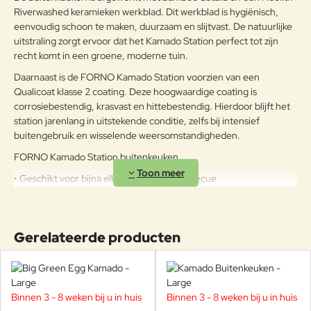
Riverwashed keramieken werkblad. Dit werkblad is hygiënisch,
eenvoudig schoon te maken, duurzaam en slijtvast. De natuurlijke
uitstraling zorgt ervoor dat het Kamado Station perfect tot zijn
recht komt in een groene, moderne tuin.
Daarnaast is de FORNO Kamado Station voorzien van een
Qualicoat klasse 2 coating. Deze hoogwaardige coating is
corrosiebestendig, krasvast en hittebestendig. Hierdoor blijft het
station jarenlang in uitstekende conditie, zelfs bij intensief
buitengebruik en wisselende weersomstandigheden.
FORNO Kamado Station buitenkeuken
• Geschikt voor bijna elk type kamado barbecue
• 150 x 75,2 x 92,6cm
• Neolith Riverwashed keramieken werkblad
• Werkblad is hygiënisch, onderhoudsvriendelijk en slijtvast
Gerelateerde producten
• Voorzien van Qualicoat klasse 2 coating
• Corrosiebestendig, krasvast en hittebestendig
• Alle materialen zijn weersbestendig en geschikt voor
buitengebruik
• 5 jaar garantie
Binnen 3 - 8 weken bij u in huis
Binnen 3 - 8 weken bij u in huis