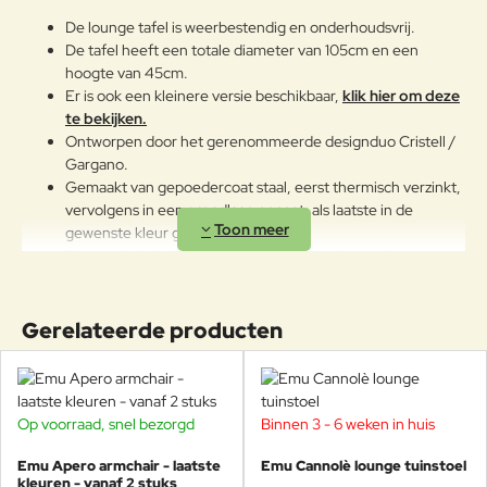
voornamelijk uit
De lounge tafel is weerbestendig en onderhoudsvrij.
polyethyleentereftalaat bestaan.
De tafel heeft een totale diameter van 105cm en een
Deze vezel heeft hoogwaardige
mechanische eigenschappen: het
hoogte van 45cm.
is breuk- en schuurvast en
Er is ook een kleinere versie beschikbaar,
klik hier om deze
bestendig tegen licht, ondergaat
te bekijken.
geen blijvende vervorming, heeft
Ontworpen door het gerenommeerde designduo Cristell /
een uitstekend elastisch herstel en
Gargano.
is waterafstotend.
Gemaakt van gepoedercoat staal, eerst thermisch verzinkt,
vervolgens in een grondlaag gecoat, als laatste in de
Onderhoudsadvies
gewenste kleur gepoedercoat.
Een prachtig Italiaans product, gemaakt door vakmensen.
Om het product lang in goede
Geschikt voor jaren buitenplezier!
staat te behouden, adviseren wij
het tijdens de winter op een
Combineer met de verschillende kleuren en vergeet ook de
Gerelateerde producten
afgesloten droge plaats te
bijpassende loungebank niet.
bewaren zodat condensvorming
wordt vermeden.Indien de
producten dicht bij de zee worden
Kom alle kleuren uit de Cannolè collectie
opgeslagen, is het raadzaam voor
Op voorraad, snel bezorgd
Binnen 3 - 6 weken in huis
-48%
het winterseizoen en op
uitproberen in onze showroom! Hier staan
kwartaalbasis de metalen
stoelen en banken al tien jaar buiten, nog steeds zo
Emu Apero armchair - laatste
Emu Cannolè lounge tuinstoel
oppervlakken met een zachte doek
mooi als toen. Wij adviseren u graag.
kleuren - vanaf 2 stuks