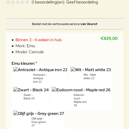
0 beoordeling(en)
Geef beoordeling
Bestel met de vertrouwde service
van Veurst
€829,00
Binnen 3 - 6 weken in huis
Merk:
Emu
Model:
Cannolè
Emu kleuren
Antraciet -
Wit - Matt
Antique
white 23
iron 22
Zwart -
Esdoorn
Black 24
rood -
Maple red
26
Olijf grijs -
Grey green
37