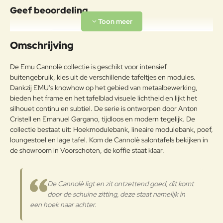
Het frame van de tuinstoel is een
Geef beoordeling
legering van ijzer en koolstof. De
tuinstoel heeft een poedercoating
Uw naam:
(EMU Coat) om met het product
Omschrijving
Frame
een exclusief karakter te geven en
vertraagt het anticorrosieproces
Opmerkin
De Emu Cannolè collectie is geschikt voor intensief
en bidet weerstand tegen
g:
buitengebruik, kies uit de verschillende tafeltjes en modules.
weersinvloeden.
Dankzij EMU's knowhow op het gebied van metaalbewerking,
Acryl is een synthetische vezel die
bieden het frame en het tafelblad visuele lichtheid en lijkt het
voor 85% uit acrylnitril bestaat. De
silhouet continu en subtiel. De serie is ontworpen door Anton
acrylvezel is een weelderige stof,
Cristell en Emanuel Gargano, tijdloos en modern tegelijk. De
Note:
HTML-code wordt niet vertaald!
het voelt aan als wol maar dan
collectie bestaat uit: Hoekmodulebank, lineaire modulebank, poef,
Waarderin
tegen weersinvloeden bestand.
Slecht
Goed
loungestoel en lage tafel. Kom de Cannolè salontafels bekijken in
Waardering:
g:
Acryl is uv-bestendig, vlekt niet en
de showroom in Voorschoten, de koffie staat klaar.
droogt snel waardoor het niet gaat
rotten als het met water in contact
Verder
is gekomen.De luxere kussens
De Cannolè ligt en zit ontzettend goed, dit komt
bestaan uit een mix van
door de schuine zitting, deze staat namelijk in
Polypropyleen en Polyester: dit is
Buitenkussen
een hoek naar achter.
een vezel die wordt gevormd door
lineaire macromoleculen die