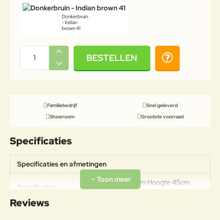
Donkerbruin
- Indian
brown 41
BESTELLEN
Familiebedrijf
Snel geleverd
Showroom
Grootste voorraad
Specificaties
Specificaties en afmetingen
Diameter 105cm Hoogte 45cm
Specificaties
Gewicht 16,8kg Draagkracht 100kg
Reviews
Materiaal