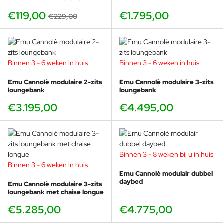
Gepoedercoat staal
te reinigen. Gebruik water of
€119,00
€1.795,00
detergentia en bescherm de
€229,00
tuinstoelen met vaseline-olie of
autowas. Behandel de
tuinmeubelen regelmatig met
vaseline of autowas als u ze in de
Binnen 3 - 6 weken in huis
Binnen 3 - 6 weken in huis
winter buiten laat staan.Het is
daarnaast belangrijk om regelmatig
Emu Cannolè modulaire 2-zits
Emu Cannolè modulaire 3-zits
het fijnstof af te nemen met een
loungebank
loungebank
vochtige doek. Zo heeft u vele
€3.195,00
€4.495,00
jaren plezier van uw aankoop.
Voorkom langdurige aanraking met
vette- en/of kleurstoffen die door
het materiaal kunnen worden
opgenomen. Dit kan blijvende
Binnen 3 - 8 weken bij u in huis
vlekken veroorzaken en de
Binnen 3 - 6 weken in huis
structuur van het weefsel
Emu Cannolè modulair dubbel
daybed
aantasten.Regelmatige reiniging
Emu Cannolè modulaire 3-zits
loungebank met chaise longue
met water en kleurloze, vloeibare,
niet-agressieve reinigingsmiddelen
€5.285,00
€4.775,00
met een neutrale ph waarde. Het