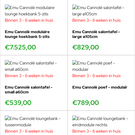
Buitenkussens
reinigingsmiddel een enkele
minuut laten inwerken. Met
overvloedig water en een
maximumtemperatuur van 30°c
Binnen 3 - 6 weken in huis
Binnen 3 - 6 weken in huis
afspoelen. Houd de sproeikop op
een afstand van minstens 60/70
Emu Cannolè modulaire
Emu Cannolè salontafel -
cm van het oppervlak van het
lounge hoekbank 5-zits
large ø105cm
product verwijderd als
€7.525,00
€829,00
drukapparatuur wordt gebruikt.
Wanneer nodig de handeling
herhalen.
Cristell / Gargano
Binnen 3 - 6 weken in huis
Binnen 3 - 6 weken in huis
Emanuel Gargano werd geboren in Assisi, in de regio waar Emu
ook vandaan komt, Umbrië.
Het landschap heeft hem creatief en
Emu Cannolè salontafel -
Emu Cannolè poef - modulair
emotioneel getraind, hij woont hier dan ook nog steeds. Zijn
small ø60cm
talrijke projecten bevinden zich over de hele wereld en hebben
€539,00
€789,00
hem ertoe gebracht om wel zijn studio in Londen te vestigen,
terwijl hij zelf dus in Italië woont. Het is moeilijk om zijn veelzijdige
activiteit te beperken tot alleen de professionele sfeer, omdat zijn
werk varieert van architectuur tot industrieel ontwerp, van
hedendaagse kunst tot de studie van licht. Door de jaren heen
Binnen 3 - 6 weken in huis
Binnen 3 - 6 weken in huis