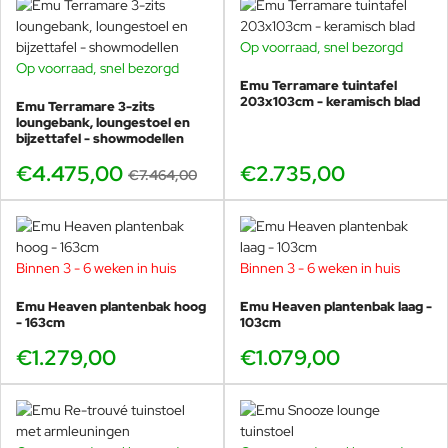
Op voorraad, snel bezorgd
Op voorraad, snel bezorgd
BUNDELKORTING
Emu Terramare tuintafel
SHOWMODEL
203x103cm - keramisch blad
Emu Terramare 3-zits
-40%
loungebank, loungestoel en
bijzettafel - showmodellen
€4.475,00
€2.735,00
€7.464,00
Binnen 3 - 6 weken in huis
Binnen 3 - 6 weken in huis
Emu Heaven plantenbak hoog
Emu Heaven plantenbak laag -
- 163cm
103cm
€1.279,00
€1.079,00