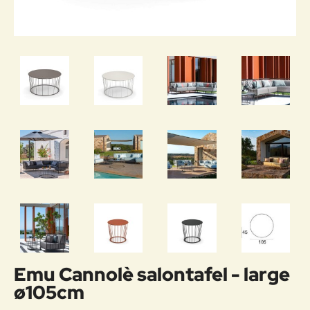
Emu Cannolè salontafel - large
ø105cm