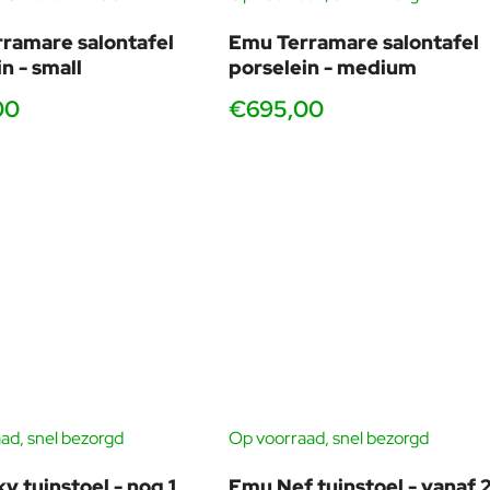
Correr in Venetië, het Centre Pompidou in Parijs, het MOMA in
ramare salontafel
Emu Terramare salontafel
n - small
porselein - medium
00
€695,00
egelt een verfijnde balans tussen innovatie, esthetiek en
ad, snel bezorgd
Op voorraad, snel bezorgd
-53%
y tuinstoel - nog 1
Emu Nef tuinstoel - vanaf 