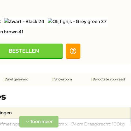
BESTELLEN
Snel geleverd
Showroom
Grootste voorraad
es
tingen
Afmetingen: L203cm x L103cm x H74cm Draagkracht: 100kg
Gewicht: 45,7kg Het onderstel is van gegoten aluminium, het