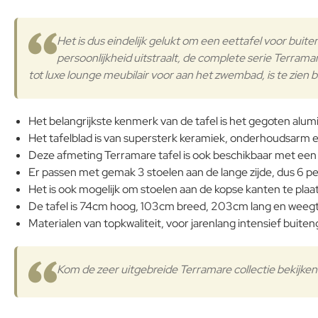
Het is dus eindelijk gelukt om een eettafel voor buite
persoonlijkheid uitstraalt, de complete serie Terram
tot luxe lounge meubilair voor aan het zwembad, is te zien b
Het belangrijkste kenmerk van de tafel is het gegoten alumi
Het tafelblad is van supersterk keramiek, onderhoudsarm en
Deze afmeting Terramare tafel is ook beschikbaar met een
Er passen met gemak 3 stoelen aan de lange zijde, dus 6 pe
Het is ook mogelijk om stoelen aan de kopse kanten te plaats
De tafel is 74cm hoog, 103cm breed, 203cm lang en weegt
Materialen van topkwaliteit, voor jarenlang intensief buiten
Kom de zeer uitgebreide Terramare collectie bekijken b