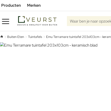
Producten
Merken
Waar ben je naar opzoe
Buiten Eten
Tuintafels
Emu Terramare tuintafel 203x103cm - keram
home