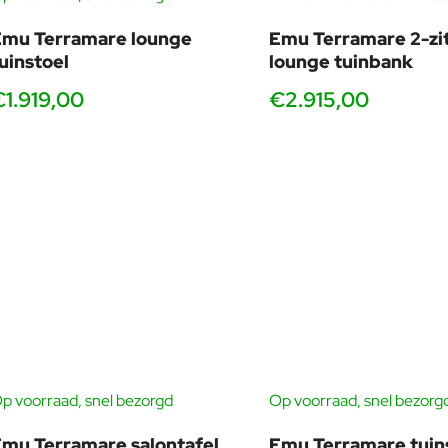
Hun werk werd meerdere malen bekroond en tentoongesteld in pe
Emu Terramare lounge
Emu Terramare 2-zi
San Francisco en de Biënnale van Venetië, waar ze samenwerkt
uinstoel
lounge tuinbank
Unieke designs die disciplines verbinden
€1.919,00
€2.915,00
Chiaramonte en Marin blinken uit in het samenbrengen van tradit
functionaliteit, perfect voor liefhebbers van hoogwaardig en on
p voorraad, snel bezorgd
Op voorraad, snel bezorg
mu Terramare salontafel
Emu Terramare tuin