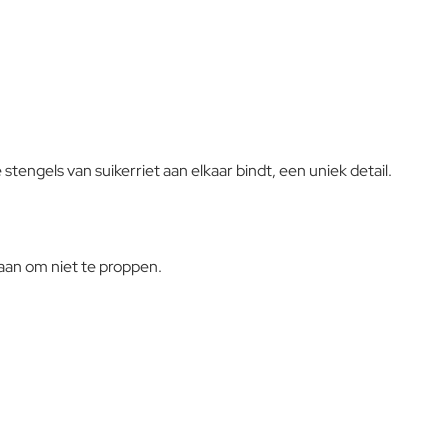
goed op om de ophoping van kalk en vuil te voorkomen.
engels van suikerriet aan elkaar bindt, een uniek detail.
 aan om niet te proppen.