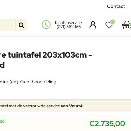
Contact
0
Klantenservice
(071) 5614166
e tuintafel 203x103cm -
ad
eling(en)
Geef beoordeling
stel met de vertrouwde service
van Veurst
rgd
€2.735,00