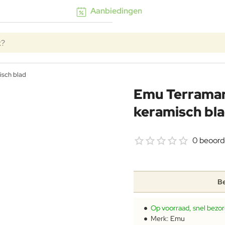
Aanbiedingen
k?
isch blad
Emu Terramar
keramisch bl
0 beoord
Be
Op voorraad, snel bezo
Merk:
Emu