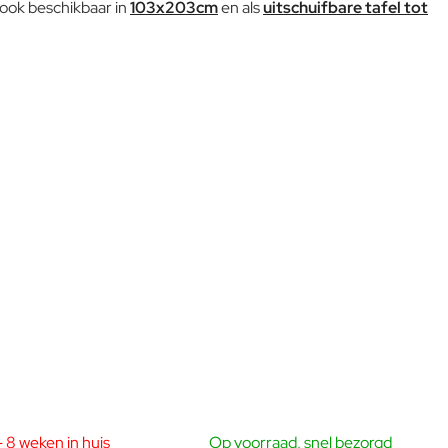
l ook beschikbaar in
103x203cm
en als
uitschuifbare tafel tot
monte en Marco Marin, de oprichters van het gelijknamige
rijke mix van kennis, gevoed door inspiratie uit verschillende
las en buitenmeubilair. Het resultaat was een unieke collectie
s en design tuinmeubilair.
ndustrieel ontwerp.
national, Hoffman Italia, Renault Italia, Moulinex en meer.
 8 weken in huis
Op voorraad, snel bezorgd