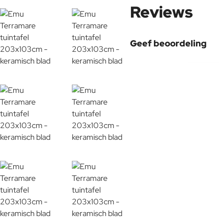
Reviews
Materiaal
Geef beoordeling
Aluminium
Uw naam:
Opmerking:
Porselein
Note:
HTM
Waardering:
Slecht
Waardering:
Verder
Onderhoudsadvies