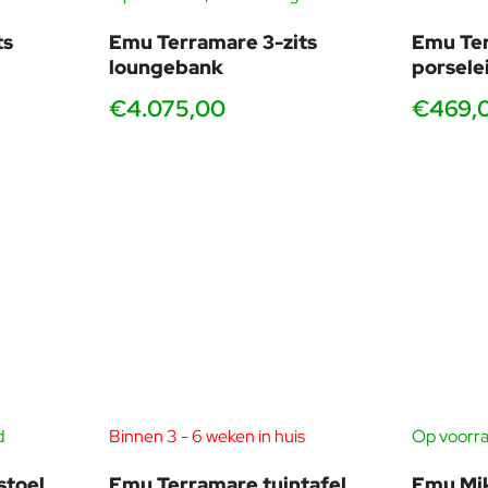
rmanente collecties van internationale musea, zoals het Museo 
ts
Emu Terramare 3-zits
Emu Ter
en met Yoko Ono.
loungebank
porselei
€4.075,00
€469,
ionele ambachten en modern industrieel design. Hun werk weerspi
derscheidend design.
d
Binnen 3 - 6 weken in huis
Op voorra
stoel
Emu Terramare tuintafel
Emu Mik