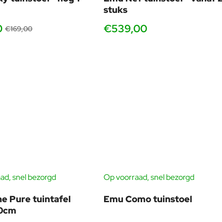
stuks
0
€539,00
€169,00
vanaf 2 stuks
ad, snel bezorgd
Op voorraad, snel bezorgd
ne Pure tuintafel
Emu Como tuinstoel
0cm