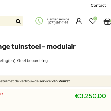
Contact
0
Klantenservice
(071) 5614166
ge tuinstoel - modulair
eling(en)
Geef beoordeling
stel met de vertrouwde service
van Veurst
is
€3.250,00