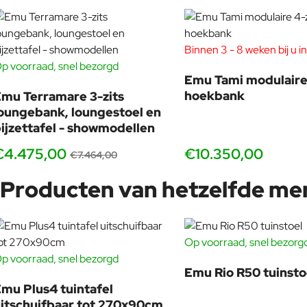
Geïnspireerd door alles wat hem omringt, volgt Patrick Norguet 
"Een goed ontworpen object, een object gecreëerd door een gene
Van consumentenproducten tot luxe objecten, Patrick Norguet laat
Binnen 3 - 8 weken bij u in
p voorraad, snel bezorgd
BUNDELKORTING
Emu Tami modulaire 
SHOWMODEL
hoekbank
mu Terramare 3-zits
-40%
oungebank, loungestoel en
ijzettafel - showmodellen
€4.475,00
€10.350,00
€7.464,00
Producten van hetzelfde me
Op voorraad, snel bezorg
p voorraad, snel bezorgd
-10%
Emu Rio R50 tuinsto
mu Plus4 tuintafel
itschuifbaar tot 270x90cm