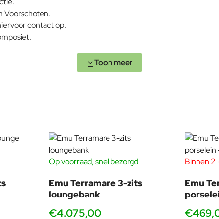
ctie.
in Voorschoten.
hiervoor contact op.
omposiet.
e bijpassende tafels niet.
Kunststof
ekijken in onze showroom! Hier staan stoelen en
. Wij adviseren u graag.
Onderhoudsadvies
s
Op voorraad, snel bezorgd
Binnen 2 -
ts
Emu Terramare 3-zits
Emu Ter
loungebank
porselei
€4.075,00
€469,