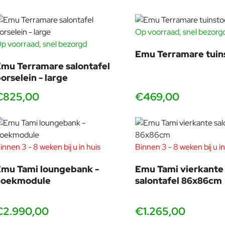
Op voorraad, snel bezorg
p voorraad, snel bezorgd
Emu Terramare tuin
mu Terramare salontafel
orselein - large
€825,00
€469,00
Patrick Norguet
Patrick Norguet benadert objecten en design vanuit een grafisch
innen 3 - 8 weken bij u in huis
Binnen 3 - 8 weken bij u in
tekeningen. Een "hands-on" benadering van industrie- en ontwerps
mu Tami loungebank -
Emu Tami vierkante
Zijn carrière onderging een dramatische verandering in 2000 toen 
hoekmodule
salontafel 86x86cm
creëerde zijn Parijse studio. Sindsdien ontwerpt hij voor grote pr
Voor Patrick Norguet gaat design in de eerste plaats over geluk
€2.990,00
€1.265,00
creatieve intentie verfijnd door technische beperkingen, econo