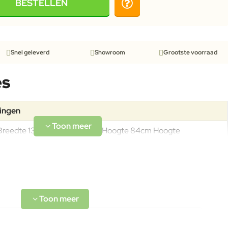
BESTELLEN
Snel geleverd
Showroom
Grootste voorraad
es
tingen
Breedte 132cm Diepte 86cm Hoogte 84cm Hoogte
armleuningen 69cm Hoogte zitting 43cm Gewicht kunststof
versie 43,3kg Gewicht bamboe versie 50kg Draagkracht
200kg
Bamboe is een snelgroeiend materiaal dat wordt verzameld
zonder ontbossing te veroorzaken. Na de oogst wordt de
buitenste laag verwijderd en worden de bamboestrips bewerkt