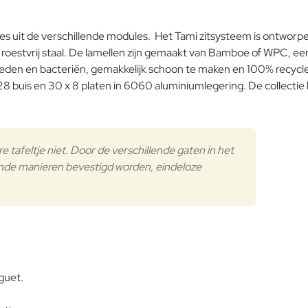
Opmerking:
 kies uit de verschillende modules. Het Tami zitsysteem is ontwo
Bamboe
16 roestvrij staal. De lamellen zijn gemaakt van Bamboe of WPC,
vloeden en bacteriën, gemakkelijk schoon te maken en 100% recyc
uis en 30 x 8 platen in 6060 aluminiumlegering. De collectie b
Note:
HTM
Waardering:
Slecht
Waardering:
tafeltje niet. Door de verschillende gaten in het
Verder
nde manieren bevestigd worden, eindeloze
Frame
guet.
Buitenkussen