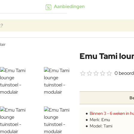
Aanbiedingen
k?
lair
Emu Tami loun
0 beoord
Be
Binnen 3 - 6 weken in hu
Merk:
Emu
Model:
Tami