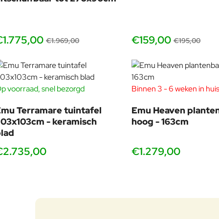
€1.775,00
€159,00
€1.969,00
€195,00
p voorraad, snel bezorgd
Binnen 3 - 6 weken in hui
mu Terramare tuintafel
Emu Heaven plante
03x103cm - keramisch
hoog - 163cm
lad
€2.735,00
€1.279,00