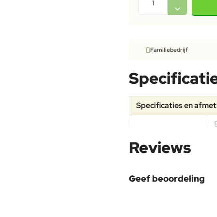
Familiebedrijf
Specificati
Specificaties en afme
Specificaties
Reviews
Materiaal
Geef beoordeling
Uw naam: