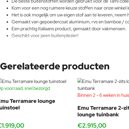
De beste buitenstoffen worden gebruikt voor de Tami colle
Kom voor een nog ruimere keuze stoffen naar onze winkel 
Het is ook mogelijk om uw eigen stof aan te leveren, neem 
Gemaakt van gepoedercoat aluminium, rvs en bamboe / c
Een prachtig Italiaans product, gemaakt door vakmensen.
Geschikt voor jaren buitenplezier!
Combineer met de verschillende kleuren kussens en vergeet ook d
Gerelateerde producten
Kom de kleuren en materialen van de Tami collectie b
banken al tien jaar buiten, nog steeds zo mooi als toen
p voorraad, snel bezorgd
Binnen 2 - 6 weken in hui
Emu Terramare lounge
uinstoel
Emu Terramare 2-zi
lounge tuinbank
€1.919,00
€2.915,00