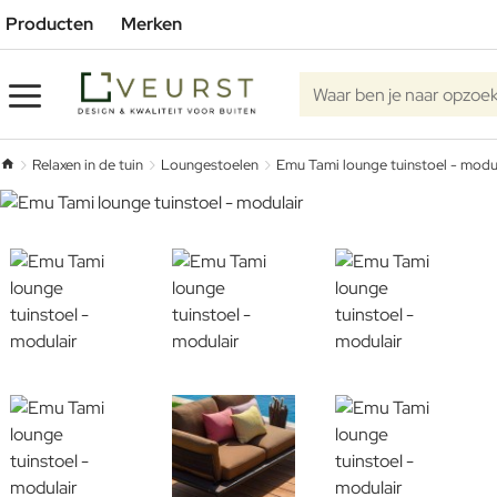
Producten
Merken
Waar ben je naar opzoe
Relaxen in de tuin
Loungestoelen
Emu Tami lounge tuinstoel - modu
home