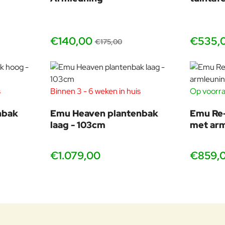
€140,00
€535,
€175,00
s
Binnen 3 - 6 weken in huis
Op voorra
nbak
Emu Heaven plantenbak
Emu Re-
laag - 103cm
met ar
€1.079,00
€859,