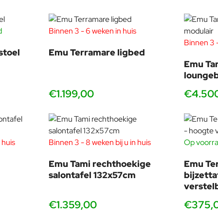
Aluminium
d
Binnen 3 - 6 weken in huis
Binnen 3 -
stoel
Emu Terramare ligbed
Emu Tam
loungeb
€1.199,00
€4.50
 perspectief. Van kinds af aan heeft hij de voorkeur gegeven aa
 huis
Binnen 3 - 8 weken bij u in huis
Op voorra
Bamboe
tudies in Parijs (ESDI) markeren het ongebruikelijke profiel van
Emu Tami rechthoekige
Emu Te
Giulio Cappellini zijn inmiddels beroemde Rainbow Chair zag. Hij 
salontafel 132x57cm
bijzetta
oducenten (Tacchini, Kristalia, Cassina, Alia, Tolix...) en gereno
verstel
kige ontmoetingen. Zijn grootste passie is het uitwisselen met f
€1.359,00
€375,
mische belangen en de verwachtingen van een gebruiker die hij d