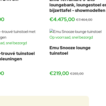
-40
alkalische reinigingsmiddelen. Gebruik neutrale
loungebank, loungestoel e
reinigingsmiddelen, het beste indien verdund in water.
bijzettafel - showmodellen
00
€4.475,00
€7.464,00
Op voorraad, snel bezorgd
-17
ad, snel bezorgd
Emu Snooze lounge
tuinstoel
trouvé tuinstoel
mleuningen
00
€219,00
€265,00