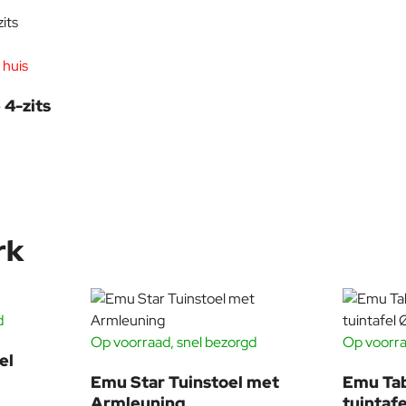
geen trends, maar probeert hij producten vorm te geven waarvan 
reuze samenwerking is tijdloos."
 een indruk van authenticiteit en elegantie achter. Tegenwoordig
 huis
Buitenkussens
4-zits
rk
d
-18%
Kunststof
Op voorraad, snel bezorgd
Op voorra
-20%
el
Emu Star Tuinstoel met
Emu Ta
Armleuning
tuintaf