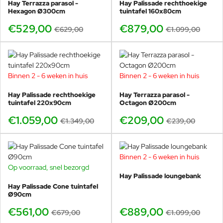
Hay Terrazza parasol -
Hay Palissade rechthoekige
Hexagon Ø300cm
tuintafel 160x80cm
€529,00
€879,00
€629,00
€1.099,00
Binnen 2 - 6 weken in huis
Binnen 2 - 6 weken in huis
-21%
-13%
Hay Palissade rechthoekige
Hay Terrazza parasol -
tuintafel 220x90cm
Octagon Ø200cm
€1.059,00
€209,00
€1.349,00
€239,00
Binnen 2 - 6 weken in huis
-19%
Op voorraad, snel bezorgd
-17%
Hay Palissade loungebank
Hay Palissade Cone tuintafel
Ø90cm
€561,00
€889,00
€679,00
€1.099,00