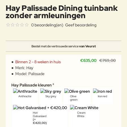
Hay Palissade Dining tuinbank
zonder armleuningen
0 beoordeling(en)
Geef beoordeling
Bestel met de vertrouwde service
van Veurst
€635,00
€769,00
Binnen 2 - 8 weken in huis
Merk:
Hay
Model:
Palissade
Hay Palissade kleuren
Anthracite
Sky grey
Olive
Iron red
green
Hot
Cream
Galvanised
White
(+
€420,00)