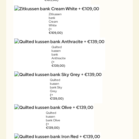
Zitkussen
bank
Cream
White
(+
€109,00)
Quilted
kussen
bank
Anthracite
(+
€139,00)
Quilted
kussen
bank Sky
Grey
(+
€139,00)
Quilted
kussen
bank Olive
(+
€139,00)