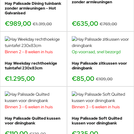
zonder armleuningen
Hay Palissade Dining tuinbank
zonder armleuningen - Hot
Galvanised
€989,00
€635,00
€1.319,00
€769,00
Binnen 2 - 8 weken in huis
Op voorraad, snel bezorgd
-22%
Hay Weekday rechthoekige
Hay Palissade zitkussen voor
tuintafel 230x83cm
diningbank
€1.295,00
€85,00
€109,00
Binnen 3 - 6 weken in huis
Binnen 3 - 6 weken in huis
-21%
Hay Palissade Quilted kussen
Hay Palissade Soft Quilted
voor diningbank
kussen voor diningbank
€110,00
€235,00