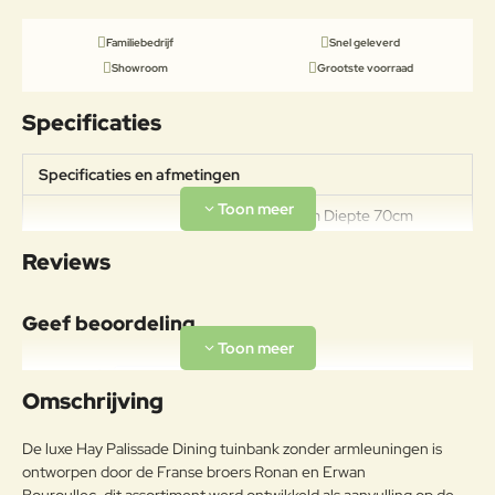
Familiebedrijf
Snel geleverd
Showroom
Grootste voorraad
Specificaties
Specificaties en afmetingen
Breedte 120cm Diepte 70cm
Specificaties
Hoogte zitting 45cm Hoogte
Reviews
rugleuning 80cm
Materiaal
Geef beoordeling
LEGERING VAN IJZER EN
KOOLSTOF, MET EEN
Uw naam:
Frame
KOOLSTOFPERCENTAGE
Omschrijving
KLEINER DAN 2%,
GEPOEDERCOAT.
Opmerkin
De luxe Hay Palissade Dining tuinbank zonder armleuningen is
g:
Onderhoudsadvies
ontworpen door de Franse broers Ronan en Erwan