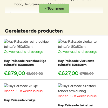
VASELINE OF AUTOWAS, OOK IS
hoog, de rugleuning is 80cm hoog.
HET BELANGRIJK REGELMATIG
HET FIJNSTOF AF TE NEMEN
MET EEN VOCHTIGE DOEK. ZO
Kom alle kleuren en modellen uit de Hay
HEEFT U VELE JAREN PLEZIER
Palissade collectie uitproberen in onze
VAN UW AANKOOP!
showroom. Combineer met de verschillende kleuren!
Gerelateerde producten
Op voorraad, snel bezorgd
Op voorraad, snel bezorgd
-20%
-17%
Hay Palissade rechthoekige
Hay Palissade vierkante
tuintafel 160x80cm
tuintafel 80x80cm
€879,00
€627,00
€1.099,00
€759,00
Binnen 2 - 8 weken in huis
-18%
Binnen 2 - 8 weken in huis
-15%
Hay Palissade krukje
Hay Palissade tuinstoel