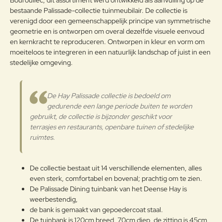
Bouroullec, dit assortiment werd ontwikkeld als aanvulling op de
OM HET PRODUCT LANG IN
bestaande Palissade-collectie tuinmeubilair. De collectie is
GOEDE STAAT TE BEHOUDEN,
verenigd door een gemeenschappelijk principe van symmetrische
ADVISEREN WIJ HET TIJDENS DE
geometrie en is ontworpen om overal dezelfde visuele eenvoud
Note:
HTML-code wordt niet vertaald!
WINTER OP EEN AFGESLOTEN
en kernkracht te reproduceren. Ontworpen in kleur en vorm om
Waarderin
DROGE PLAATS TE BEWAREN
Slecht
Goed
moeiteloos te integreren in een natuurlijk landschap of juist in een
Waardering:
g:
ZODAT CONDENSVORMING
stedelijke omgeving.
WORDT VERMEDEN. INDIEN DE
PRODUCTEN DICHT BIJ DE ZEE
Verder
WORDEN OPGESLAGEN, IS HET
De Hay Palissade collectie is bedoeld om
RAADZAAM VOOR HET
gedurende een lange periode buiten te worden
WINTERSEIZOEN EN OP
gebruikt, de collectie is bijzonder geschikt voor
KWARTAALBASIS DE METALEN
OPPERVLAKKEN MET EEN
terrasjes en restaurants, openbare tuinen of stedelijke
ZACHTE DOEK TE REINIGEN.
ruimtes.
Gepoedercoat staal
GEBRUIK WATER OF
DETERGENTIA EN BESCHERM
ZE MET VASELINE-OLIE OF
De collectie bestaat uit 14 verschillende elementen, alles
AUTOWAS. MOCHT U DE
even sterk, comfortabel en bovenal; prachtig om te zien.
TUINMEUBELEN TOCH BUITEN
De Palissade Dining tuinbank van het Deense Hay is
LATEN STAAN IN DE WINTER,
weerbestendig,
BEHANDEL ZE DAN OP
de bank is gemaakt van gepoedercoat staal.
REGELMATIGE BASIS MET
De tuinbank is 120cm breed, 70cm diep, de zitting is 45cm