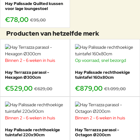
Hay Palissade Quilted kussen
voor lage loungestoel
€78,00
€95,00
Producten van hetzelfde merk
Binnen 2 - 6 weken in huis
Op voorraad, snel bezorgd
-16%
-20%
Hay Terrazza parasol -
Hay Palissade rechthoekige
Hexagon Ø300cm
tuintafel 160x80cm
€529,00
€879,00
€629,00
€1.099,00
Binnen 2 - 6 weken in huis
Binnen 2 - 6 weken in huis
-21%
-13%
Hay Palissade rechthoekige
Hay Terrazza parasol -
tuintafel 220x90cm
Octagon Ø200cm