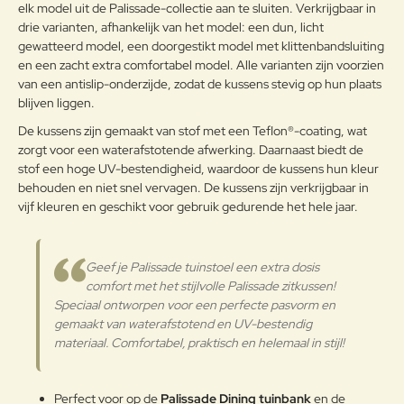
elk model uit de Palissade-collectie aan te sluiten. Verkrijgbaar in
doordrongen met kleur, waardoor
drie varianten, afhankelijk van het model: een dun, licht
de stof beter bestand is tegen
gewatteerd model, een doorgestikt model met klittenbandsluiting
vervaging door zonlicht of intensief
gebruik.Dankzij de
en een zacht extra comfortabel model. Alle varianten zijn voorzien
Buitenstof
waterafstotende afwerking stoot
van een antislip-onderzijde, zodat de kussens stevig op hun plaats
Note:
HTML-code wordt niet vertaald!
de stof water en vuil effectief af,
blijven liggen.
Waarderin
wat ideaal is voor gebruik
Slecht
Goed
Waardering:
g:
De kussens zijn gemaakt van stof met een Teflon®-coating, wat
buitenshuis. Dit maakt het
zorgt voor een waterafstotende afwerking. Daarnaast biedt de
materiaal niet alleen gemakkelijk
stof een hoge UV-bestendigheid, waardoor de kussens hun kleur
schoon te maken, maar ook
Verder
behouden en niet snel vervagen. De kussens zijn verkrijgbaar in
perfect geschikt voor tuinmeubels
vijf kleuren en geschikt voor gebruik gedurende het hele jaar.
en andere buitenaccessoires die
bestand moeten zijn tegen
uiteenlopende
weersomstandigheden.
Geef je Palissade tuinstoel een extra dosis
comfort met het stijlvolle Palissade zitkussen!
Onderhoudsadvies
Speciaal ontworpen voor een perfecte pasvorm en
gemaakt van waterafstotend en UV-bestendig
Om uw Olefin stof in optimale
materiaal. Comfortabel, praktisch en helemaal in stijl!
conditie te houden, verwijdert u
vuil en stof regelmatig met een
zachte borstel of stofzuiger op lage
Perfect voor op de
Palissade Dining tuinbank
en de
stand. Bij vlekken reinigt u de stof