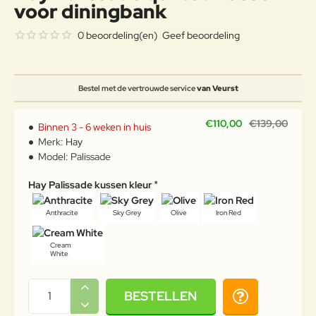
voor diningbank
0 beoordeling(en)
Geef beoordeling
Bestel met de vertrouwde service
van Veurst
€110,00
€139,00
Binnen 3 - 6 weken in huis
Merk:
Hay
Model:
Palissade
Hay Palissade kussen kleur
Anthracite
Sky Grey
Olive
Iron Red
Cream
White
BESTELLEN