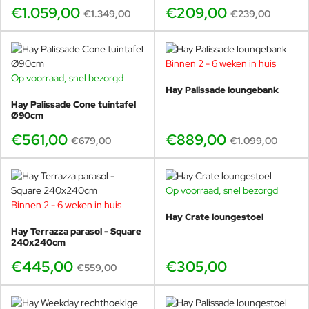
€1.059,00
€209,00
€1.349,00
€239,00
Binnen 2 - 6 weken in huis
-19%
Op voorraad, snel bezorgd
-17%
Hay Palissade loungebank
Hay Palissade Cone tuintafel
Ø90cm
€561,00
€889,00
€679,00
€1.099,00
Op voorraad, snel bezorgd
Binnen 2 - 6 weken in huis
-20%
Hay Crate loungestoel
Hay Terrazza parasol - Square
240x240cm
€445,00
€305,00
€559,00