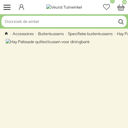
0
0
Doorzoek de winkel
Accessoires
Buitenkussens
Specifieke buitenkussens
Hay Pa
home