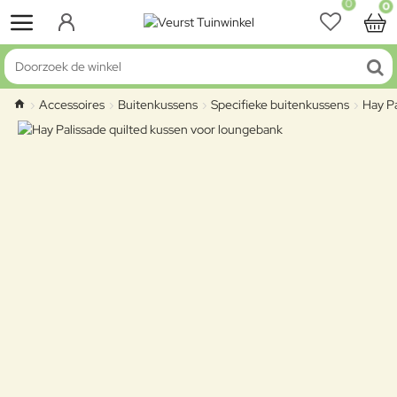
0
0
Doorzoek de winkel
Accessoires
Buitenkussens
Specifieke buitenkussens
Hay Pa
home