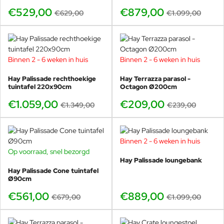
€529,00
€879,00
€629,00
€1.099,00
Binnen 2 - 6 weken in huis
Binnen 2 - 6 weken in huis
-21%
-13%
Hay Palissade rechthoekige
Hay Terrazza parasol -
tuintafel 220x90cm
Octagon Ø200cm
€1.059,00
€209,00
€1.349,00
€239,00
Binnen 2 - 6 weken in huis
-19%
Op voorraad, snel bezorgd
-17%
Hay Palissade loungebank
Hay Palissade Cone tuintafel
Ø90cm
€561,00
€889,00
€679,00
€1.099,00