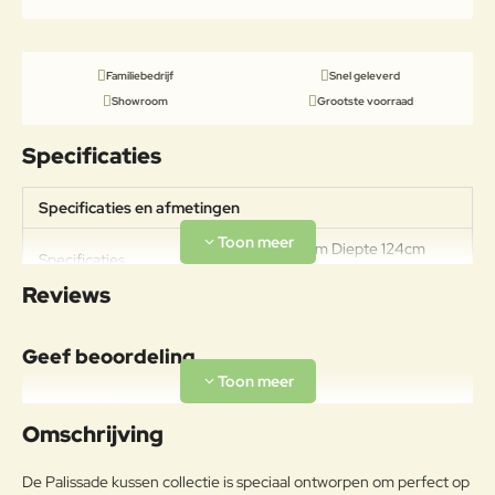
Familiebedrijf
Snel geleverd
Showroom
Grootste voorraad
Specificaties
Specificaties en afmetingen
Breedte 115,5cm Diepte 124cm
Specificaties
Hoogte 1cm
Reviews
Materiaal
Olefin is een hoogwaardige
Geef beoordeling
synthetische stof die bekend staat
om zijn duurzaamheid,
Uw naam:
kleurvastheid en
Omschrijving
weerbestendigheid. De vezels
worden tijdens het
Opmerkin
De Palissade kussen collectie is speciaal ontworpen om perfect op
productieproces volledig
g: