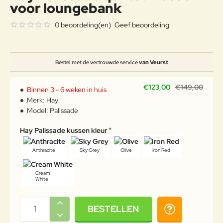
voor loungebank
0 beoordeling(en)
Geef beoordeling
Bestel met de vertrouwde service
van Veurst
€123,00
€149,00
Binnen 3 - 6 weken in huis
Merk:
Hay
Model:
Palissade
Hay Palissade kussen kleur
Anthracite
Sky Grey
Olive
Iron Red
Cream
White
BESTELLEN