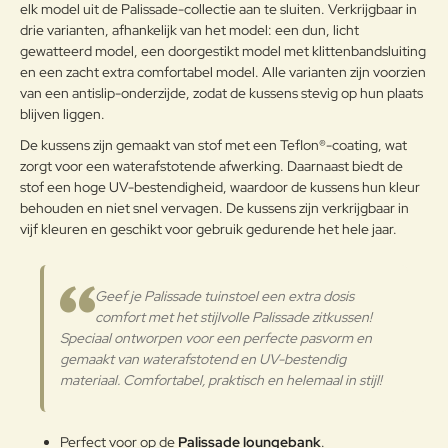
elk model uit de Palissade-collectie aan te sluiten. Verkrijgbaar in
doordrongen met kleur, waardoor
drie varianten, afhankelijk van het model: een dun, licht
de stof beter bestand is tegen
gewatteerd model, een doorgestikt model met klittenbandsluiting
vervaging door zonlicht of intensief
gebruik.Dankzij de
en een zacht extra comfortabel model. Alle varianten zijn voorzien
Buitenstof
waterafstotende afwerking stoot
van een antislip-onderzijde, zodat de kussens stevig op hun plaats
Note:
HTML-code wordt niet vertaald!
de stof water en vuil effectief af,
blijven liggen.
Waarderin
wat ideaal is voor gebruik
Slecht
Goed
Waardering:
g:
De kussens zijn gemaakt van stof met een Teflon®-coating, wat
buitenshuis. Dit maakt het
zorgt voor een waterafstotende afwerking. Daarnaast biedt de
materiaal niet alleen gemakkelijk
stof een hoge UV-bestendigheid, waardoor de kussens hun kleur
schoon te maken, maar ook
Verder
behouden en niet snel vervagen. De kussens zijn verkrijgbaar in
perfect geschikt voor tuinmeubels
vijf kleuren en geschikt voor gebruik gedurende het hele jaar.
en andere buitenaccessoires die
bestand moeten zijn tegen
uiteenlopende
weersomstandigheden.
Geef je Palissade tuinstoel een extra dosis
comfort met het stijlvolle Palissade zitkussen!
Onderhoudsadvies
Speciaal ontworpen voor een perfecte pasvorm en
gemaakt van waterafstotend en UV-bestendig
Om uw Olefin stof in optimale
materiaal. Comfortabel, praktisch en helemaal in stijl!
conditie te houden, verwijdert u
vuil en stof regelmatig met een
zachte borstel of stofzuiger op lage
Perfect voor op de
Palissade loungebank
.
stand. Bij vlekken reinigt u de stof