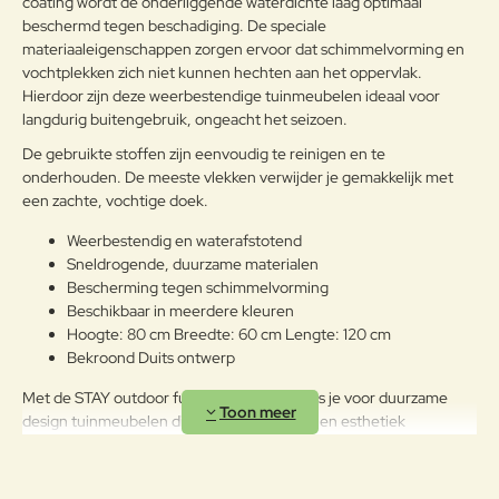
g:
coating wordt de onderliggende waterdichte laag optimaal
beschermd tegen beschadiging. De speciale
materiaaleigenschappen zorgen ervoor dat schimmelvorming en
Verder
vochtplekken zich niet kunnen hechten aan het oppervlak.
Hierdoor zijn deze weerbestendige tuinmeubelen ideaal voor
langdurig buitengebruik, ongeacht het seizoen.
De gebruikte stoffen zijn eenvoudig te reinigen en te
onderhouden. De meeste vlekken verwijder je gemakkelijk met
een zachte, vochtige doek.
Weerbestendig en waterafstotend
Sneldrogende, duurzame materialen
Bescherming tegen schimmelvorming
Beschikbaar in meerdere kleuren
Hoogte: 80 cm Breedte: 60 cm Lengte: 120 cm
Bekroond Duits ontwerp
Met de STAY outdoor furniture collectie kies je voor duurzame
design tuinmeubelen die comfort, kwaliteit en esthetiek
moeiteloos combineren. Een betrouwbare basis voor ontspannen
momenten in de buitenlucht.