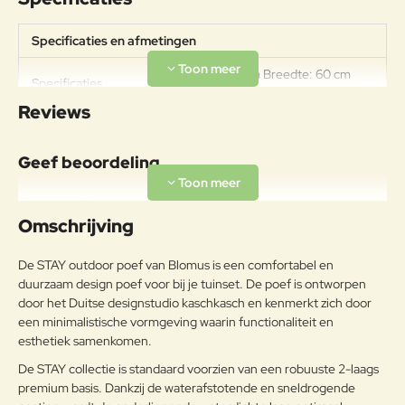
Specificaties en afmetingen
Hoogte: 33 cm Breedte: 60 cm
Specificaties
Lengte: 60 cm
Reviews
Geef beoordeling
Uw naam:
Omschrijving
Opmerkin
De STAY outdoor poef van Blomus is een comfortabel en
g:
duurzaam design poef voor bij je tuinset. De poef is ontworpen
door het Duitse designstudio kaschkasch en kenmerkt zich door
een minimalistische vormgeving waarin functionaliteit en
esthetiek samenkomen.
Note:
HTML-code wordt niet vertaald!
De STAY collectie is standaard voorzien van een robuuste 2-laags
premium basis. Dankzij de waterafstotende en sneldrogende
Waarderin
Slecht
Goed
Waardering: