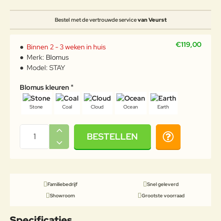
Bestel met de vertrouwde service
van Veurst
€119,00
Binnen 2 - 3 weken in huis
Merk:
Blomus
Model:
STAY
Blomus kleuren
Stone
Coal
Cloud
Ocean
Earth
BESTELLEN
Familiebedrijf
Snel geleverd
Showroom
Grootste voorraad
Specificaties