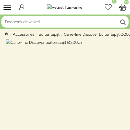
0
0
Doorzoek de winkel
Accessoires
Buitentapijt
Cane-line Discover buitentapijt Ø2
home