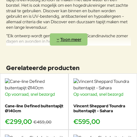
Waarderin
borstel. Het is ook mogelijk om een ​​hogedrukreiniger met zachte
Slecht
Goed
Waardering:
g:
straal te gebruiken. Discover kan binnen en buiten worden
gebruikt en is UV-bestendig, antibacterieel en hypoallergeen -
allemaal criteria die van Discover een duurzaam tapijt maken met
Verder
een lange levensduur.
“Elk ontwerp wordt gemaakt met de lange Scandinavische zomer
dagen en avonden in het achterhoofd.”
Gerelateerde producten
Op voorraad, snel bezorgd
Op voorraad, snel bezorgd
SHOWMODEL
-35%
Cane-line Defined buitentapijt
Vincent Sheppard Toundra
Ø140cm
buitentapijt - Sahara
€299,00
€595,00
€459,00