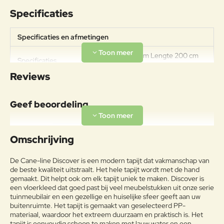
Specificaties
Specificaties en afmetingen
Breedte 200 cm Lengte 200 cm
Specificaties
Hoogte 1 cm
Reviews
Geef beoordeling
Uw naam:
Omschrijving
Opmerkin
De Cane-line Discover is een modern tapijt dat vakmanschap van
g:
de beste kwaliteit uitstraalt. Het hele tapijt wordt met de hand
gemaakt. Dit helpt ook om elk tapijt uniek te maken. Discover is
een vloerkleed dat goed past bij veel meubelstukken uit onze serie
tuinmeubilair en een gezellige en huiselijke sfeer geeft aan uw
buitenruimte. Het tapijt is gemaakt van geselecteerd PP-
materiaal, waardoor het extreem duurzaam en praktisch is. Het
Note:
HTML-code wordt niet vertaald!
tapijt is eenvoudig schoon te maken met lauw water en een