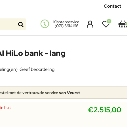
Contact
0
Klantenservice
(071) 5614166
 HiLo bank - lang
eling(en)
Geef beoordeling
stel met de vertrouwde service
van Veurst
in huis
€2.515,00