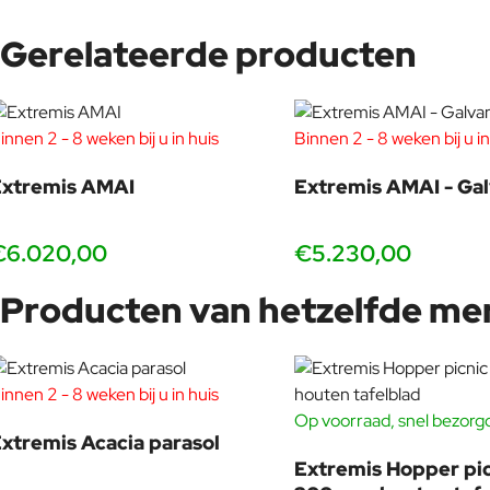
te doen.
Gerelateerde producten
innen 2 - 8 weken bij u in huis
Binnen 2 - 8 weken bij u in
Dirk Wynants
Extremis AMAI
Extremis AMAI - Ga
Dirk Wynants (9 mei 1964) is een Vlaamse meubelontwerper en -ma
meubelontwerp aan het Sint-Lucasinstituut in Gent.
€6.020,00
€5.230,00
Hij startte als distributeur van internationale design collecties.
wachten op design en designbedrijven zagen weinig heil in de buit
Producten van hetzelfde me
met vier geïntegreerde banken die elk afzonderlijk van hoogte ver
Dirk Wynants oogst wereldwijd lof voor de meubelen die hij voor
for togetherness
. Én, het moet ook leuk zijn. De insiders hebbe
innen 2 - 8 weken bij u in huis
geluk heeft om Extremis HQ te bezoeken, krijgt meteen een tour 
Op voorraad, snel bezorg
Wynants won diverse designprijzen (Henry van de Velde Prijs, de
xtremis Acacia parasol
Review, Prijs voor Vormgeving van de Provincie West-Vlaanderen
Extremis Hopper pi