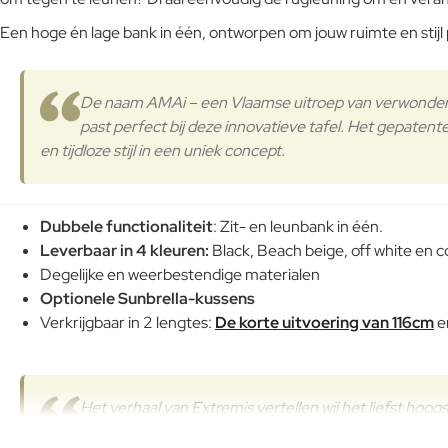
Een hoge én lage bank in één, ontworpen om jouw ruimte en stij
De naam AMAi – een Vlaamse uitroep van verwonderin
past perfect bij deze innovatieve tafel. Het gepatent
en tijdloze stijl in een uniek concept.
Dubbele functionaliteit
: Zit- en leunbank in één.
Leverbaar in 4 kleuren:
Black, Beach beige, off white en 
Degelijke en weerbestendige materialen
Optionele Sunbrella-kussens
Verkrijgbaar in 2 lengtes:
De korte uitvoering van 116cm
e
Het verhaal van Extremis vertellen wij het liefst hoo
Voorschoten om alle mogelijkheden van de AMAI te be