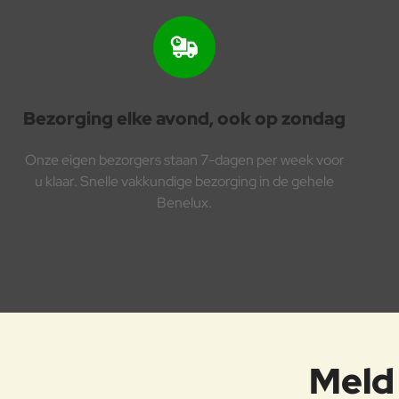
Bezorging elke avond, ook op zondag
Onze eigen bezorgers staan 7-dagen per week voor
u klaar. Snelle vakkundige bezorging in de gehele
Benelux.
Meld 