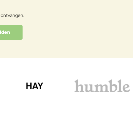
e ontvangen.
lden