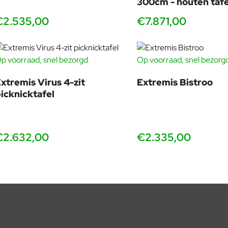
2007). De producten van Extremis zijn te vinden op Schiphol, Goo
300cm - houten tafe
€2.535,00
€7.871,00
p voorraad, snel bezorgd
Op voorraad, snel bezorg
xtremis Virus 4-zit
Extremis Bistroo
icknicktafel
€2.632,00
€2.335,00