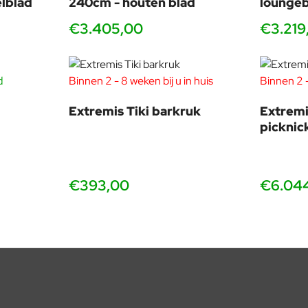
gle HQ in Zurich, Universiteit Leiden, ziekenhuizen en 80 landen
lblad
240cm - houten blad
loungeb
€3.405,00
€3.219
d
Binnen 2 - 8 weken bij u in huis
Binnen 2 -
Extremis Tiki barkruk
Extremi
picknic
€393,00
€6.04