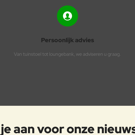
Persoonlijk advies
Van tuinstoel tot loungebank, we adviseren u graag.
je aan voor onze nieuw