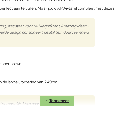
Waardering:
l perfect aan te vullen. Maak jouw AMAi-tafel compleet met deze
Verder
g, wat staat voor *A Magnificent Amazing Idea* –
eerde design combineert flexibiliteit, duurzaamheid
copper brown.
n de lange uitvoering van 249cm.
gstpersoonlijk. Kom naar onze showroom in
spreken, de materialen te voelen en inspiratie op