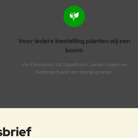
Voor iedere bestelling planten wij een
boom
Van Eikenboom tot Appelboom, samen maken we
Nederland weer een beetje groener.
sbrief