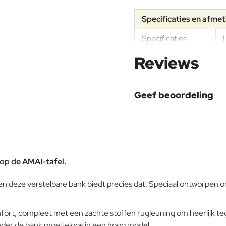
Specificaties en afme
Specificaties
Reviews
Materiaal
Geef beoordeling
Frame
Uw naam:
Opmerking:
 op de
AMAI-tafel
.
s, en deze verstelbare bank biedt precies dat. Speciaal ontworpen 
Note:
HTM
fort, compleet met een zachte stoffen rugleuning om heerlijk teg
Waardering:
Slecht
der de bank moeiteloos in een hoog model.