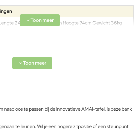
tingen
Lengte 249cm Breedte 47cm Hoogte 74cm Gewicht 36kg
Eenvoudig in onderhoud en uiterst duurzaam: het RVS biedt
optimale bescherming tegen roest en is afgewerkt met een
gestructureerde poederlak, wat zorgt voor extra
krasbestendigheid in vergelijking met niet-structuurlakken. Het
staal heeft een wanddikte van 2 mm, terwijl de poederlak een
dikte van 50-100 micron heeft. Geschikt voor zowel binnen-
als buitengebruik, met een hoge uv-bestendigheid en een
vlamvertragende eigenschap volgens NEN-EN13501-1 A1.
om naadloos te passen bij de innovatieve AMAi-tafel, is deze bank
L-code wordt niet vertaald!
enaan te leunen. Wil je een hogere zitpositie of een steunpunt
Goed