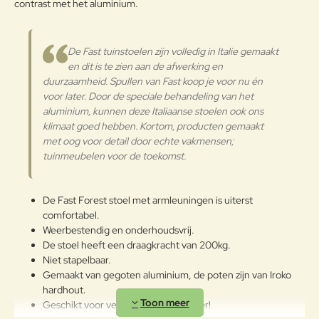
contrast met het aluminium.
Note:
HTML-code wordt niet vertaald!
Waarderin
Slecht
Goed
Waardering:
g:
De Fast tuinstoelen zijn volledig in Italie gemaakt
en dit is te zien aan de afwerking en
Verder
duurzaamheid. Spullen van Fast koop je voor nu én
voor later. Door de speciale behandeling van het
aluminium, kunnen deze Italiaanse stoelen ook ons
klimaat goed hebben. Kortom, producten gemaakt
met oog voor detail door echte vakmensen;
tuinmeubelen voor de toekomst.
De Fast Forest stoel met armleuningen is uiterst
comfortabel.
Weerbestendig en onderhoudsvrij.
De stoel heeft een draagkracht van 200kg.
Niet stapelbaar.
Gemaakt van gegoten aluminium, de poten zijn van Iroko
hardhout.
Geschikt voor vele jaren buitenplezier!