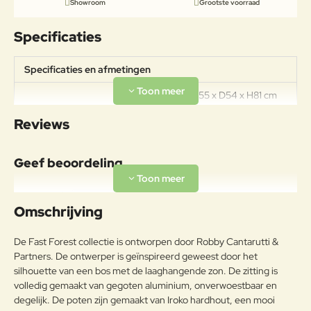
Showroom
Grootste voorraad
Specificaties
Specificaties en afmetingen
Afmetingen: B55 x D54 x H81 cm
Zithoogte: 44 cm Materiaal:
Reviews
Specificaties
Aluminium en Iroko hardhout
Design: Robby en Francesca
Cantarutti
Geef beoordeling
Uw naam:
Omschrijving
Opmerkin
De Fast Forest collectie is ontworpen door Robby Cantarutti &
g:
Partners. De ontwerper is geïnspireerd geweest door het
silhouette van een bos met de laaghangende zon. De zitting is
volledig gemaakt van gegoten aluminium, onverwoestbaar en
degelijk. De poten zijn gemaakt van Iroko hardhout, een mooi