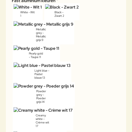
Fast aluminium kleuren
White - Wit
Black -
1
Zwart 2
Metallic
grey -
Metallic
grijs 9
Pearly gold
- Taupe 11
Light blue -
Pastel
blauw 13
Powder
grey -
Poeder
grijs 14
Creamy
white -
Crème wit
17