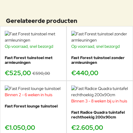
Probeer de Fast Forest tuinstoelen collectie uit
bij Veurst, bijna alle kleuren staan in de Veurst
Gerelateerde producten
showroom! Kom langs en maak uw eigen te
gekke kleurencombinatie. In onze winkel kunt u ook
stoelen van Fast bekijken die al ruim tien jaar buiten
staan. Nog steeds net zo mooi als tien jaar geleden ;-)
Op voorraad, snel bezorgd
Op voorraad, snel bezorgd
-11%
Fast Forest tuinstoel met
Fast Forest tuinstoel zonder
armleuningen
armleuningen
Robby Cantarutti & Partners
€525,00
€440,00
€590,00
De ontwerpstudio Robby & Francesca Cantarutti werd opgericht
in 1995 in Buttrio (Udine) en richt zich op interieurontwerp,
architectuur en advies over bedrijfsimago. Aandacht voor detail,
formele synthese en een voorliefde voor leuke ontwerpen zijn hun
Binnen 2 - 6 weken in huis
onderscheidende kenmerken. De studio heeft verschillende
Binnen 3 - 8 weken bij u in huis
projecten voltooid voor zowel Italiaanse als internationale
Fast Forest lounge tuinstoel
meubelfabrikanten en heeft meerdere prijzen gewonnen,
Fast Radice Quadra tuintafel
rechthoekig 200x90cm
waaronder de Reddot Award en de European Product Design
Award. De constante verkenning van verschillende culturen en
€1.050,00
€2.605,00
levensstijlen en van de veranderingen in het dagelijks leven heeft