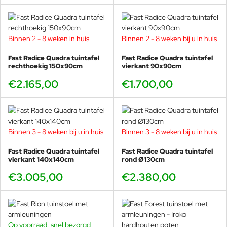
altijd centraal gestaan in de benadering van de twee ontwerpers
van hun opwindende, functionele en tijdelijke projecten. Het
eindresultaat van het werk van Robby en Francesca is gebaseerd
op het functionele doel van het voltooide project, of dit nu een
Binnen 2 - 8 weken in huis
Binnen 2 - 8 weken bij u in huis
gebouw is of een interieurobject, want alleen door na te denken
Fast Radice Quadra tuintafel
Fast Radice Quadra tuintafel
over de uiteindelijke context kan het vorm krijgen en
rechthoekig 150x90cm
vierkant 90x90cm
daadwerkelijk bestaan.
€2.165,00
€1.700,00
Binnen 3 - 8 weken bij u in huis
Binnen 3 - 8 weken bij u in huis
Fast Radice Quadra tuintafel
Fast Radice Quadra tuintafel
vierkant 140x140cm
rond Ø130cm
€3.005,00
€2.380,00
Op voorraad, snel bezorgd