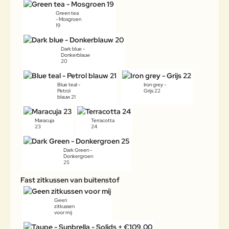
Green tea
- Mosgroen
19
Dark blue -
Donkerblauw
20
Blue teal -
Iron grey -
Petrol
Grijs 22
blauw 21
Maracuja
Terracotta
23
24
Dark Green -
Donkergroen
25
Fast zitkussen van buitenstof
Geen
zitkussen
voor mij