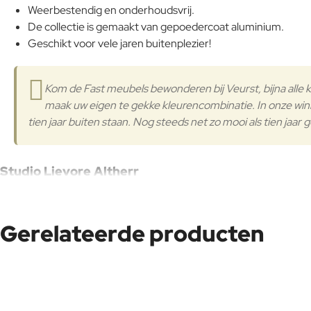
Weerbestendig en onderhoudsvrij.
De collectie is gemaakt van gepoedercoat aluminium.
Geschikt voor vele jaren buitenplezier!
Kom de Fast meubels bewonderen bij Veurst, bijna alle 
maak uw eigen te gekke kleurencombinatie. In onze winke
tien jaar buiten staan. Nog steeds net zo mooi als tien jaar 
Studio Lievore Altherr
Studio Lievore Altherr – Alberto Lievore (Buenos Aires, 1948) en
De ontwerpactiviteit is door de jaren heen erkend met prestigieu
Gerelateerde producten
Om er een paar te noemen: Premio Nacional de Diseño (1999), I
De Studio Lievore Altherr is gespecialiseerd in het realiseren 
Het houdt zich ook bezig met strategisch advies en creatieve en
Deze holistische benadering, humanistische visie en de zoektoc