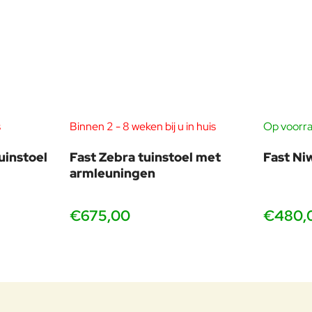
s
Binnen 2 - 8 weken bij u in huis
Op voorra
uinstoel
Fast Zebra tuinstoel met
Fast Ni
armleuningen
€675,00
€480,
vanaf 2 stuks