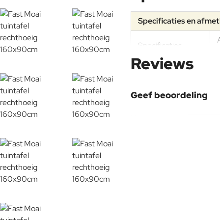
Specificaties en afme
Specificaties
Reviews
Geef beoordeling
Uw naam:
Opmerking:
Note:
HTM
Waardering:
Slecht