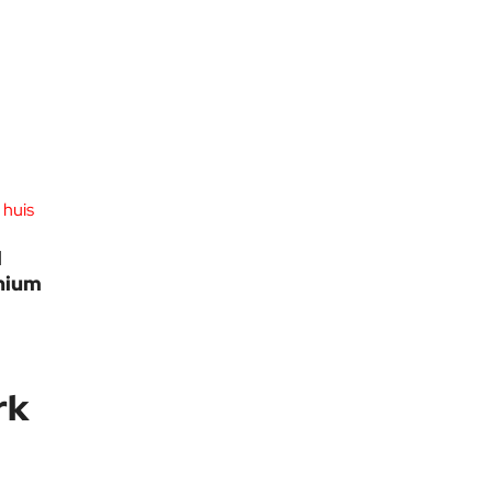
 huis
l
inium
rk