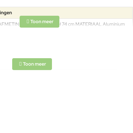
tingen
AFMETINGEN L 160 x B 90 H 74 cm MATERIAAL Aluminium
GEWICHT 52kg
L-code wordt niet vertaald!
Goed