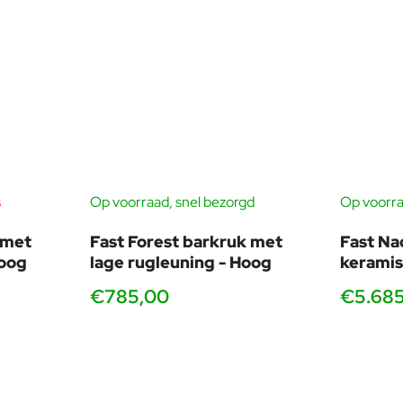
s
Op voorraad, snel bezorgd
Op voorra
 met
Fast Forest barkruk met
Fast Nac
Hoog
lage rugleuning - Hoog
keramis
€785,00
€5.68