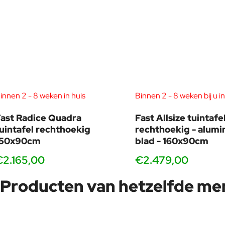
karakteriseren de ontwerpen van “Lievore Altherr.”
innen 2 - 8 weken in huis
Binnen 2 - 8 weken bij u in
ast Radice Quadra
Fast Allsize tuintafe
uintafel rechthoekig
rechthoekig - alum
150x90cm
blad - 160x90cm
€2.165,00
€2.479,00
Producten van hetzelfde me