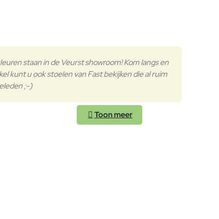
kleuren staan in de Veurst showroom! Kom langs en
l kunt u ook stoelen van Fast bekijken die al ruim
geleden ;-)
 Jeannette Altherr (Heidelberg, 1965) – werd geboren in 2016 in B
ze nationale en internationale onderscheidingen.
conic Awards (2015), iF Gold Award (2015), ADI Index (2015) en
van creatieve concepten die het ontwerp van het product op een g
 artistieke leiding voor wereldwijd gerenommeerde ontwerpbedrij
ht naar het essentiële in hun projecten, gecombineerd met een g