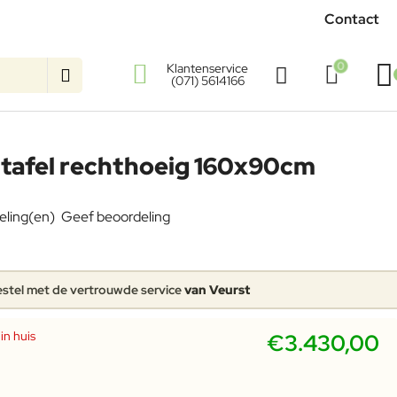
Contact
0
Klantenservice
(071) 5614166
ntafel rechthoeig 160x90cm
eling(en)
Geef beoordeling
stel met de vertrouwde service
van Veurst
in huis
€3.430,00