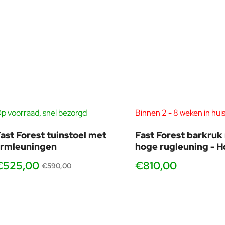
p voorraad, snel bezorgd
Binnen 2 - 8 weken in hui
-11%
ast Forest tuinstoel met
Fast Forest barkruk
armleuningen
hoge rugleuning - 
€525,00
€810,00
€590,00