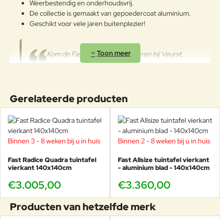
Weerbestendig en onderhoudsvrij.
De collectie is gemaakt van gepoedercoat aluminium.
Geschikt voor vele jaren buitenplezier!
Kom de Fast meubels bewonderen bij Veurst,
bijna alle kleuren staan in de Veurst showroom!
Kom langs en maak uw eigen te
gekke kleurencombinatie. In onze winkel kunt u ook
stoelen van Fast bekijken die al ruim tien jaar buiten
Gerelateerde producten
staan. Nog steeds net zo mooi als tien jaar geleden ;-)
Studio Lievore Altherr
Binnen 3 - 8 weken bij u in huis
Binnen 2 - 8 weken bij u in huis
Fast Radice Quadra tuintafel
Fast Allsize tuintafel vierkant
Studio Lievore Altherr – Alberto Lievore (Buenos Aires, 1948) en
vierkant 140x140cm
- aluminium blad - 140x140cm
Jeannette Altherr (Heidelberg, 1965) – werd geboren in 2016 in
Barcelona na een carrière van 25 jaar als Lievore Altherr Molina.
€3.005,00
€3.360,00
De ontwerpactiviteit is door de jaren heen erkend met
prestigieuze nationale en internationale onderscheidingen.
Producten van hetzelfde merk
Om er een paar te noemen: Premio Nacional de Diseño (1999),