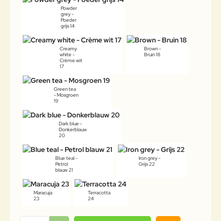
Powder
grey -
Poeder
grijs 14
Creamy
Brown -
white -
Bruin 18
Crème wit
17
Green tea
- Mosgroen
19
Dark blue -
Donkerblauw
20
Blue teal -
Iron grey -
Petrol
Grijs 22
blauw 21
Maracuja
Terracotta
23
24