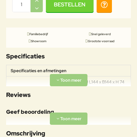
BESTELLEN
Familiebedrijf
Snel geleverd
Showroom
Grootste voorraad
Specificaties
Specificaties en afmetingen
AFMETINGEN L144 x B144 x H 74
Specificaties
cm MATERIAAL Aluminium
Reviews
GEWICHT 52kg
Geef beoordeling
Uw naam:
Omschrijving