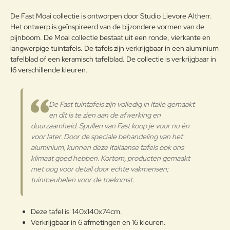
Opmerkin
De Fast Moai collectie is ontworpen door Studio Lievore Altherr.
g:
Het ontwerp is geïnspireerd van de bijzondere vormen van de
pijnboom. De Moai collectie bestaat uit een ronde, vierkante en
langwerpige tuintafels. De tafels zijn verkrijgbaar in een aluminium
tafelblad of een keramisch tafelblad. De collectie is verkrijgbaar in
16 verschillende kleuren.
Note:
HTML-code wordt niet vertaald!
Waarderin
Slecht
Goed
Waardering:
g:
De Fast tuintafels zijn volledig in Italie gemaakt
en dit is te zien aan de afwerking en
Verder
duurzaamheid. Spullen van Fast koop je voor nu én
voor later. Door de speciale behandeling van het
aluminium, kunnen deze Italiaanse tafels ook ons
klimaat goed hebben. Kortom, producten gemaakt
met oog voor detail door echte vakmensen;
tuinmeubelen voor de toekomst.
Deze tafel is 140x140x74cm.
Verkrijgbaar in 6 afmetingen en 16 kleuren.