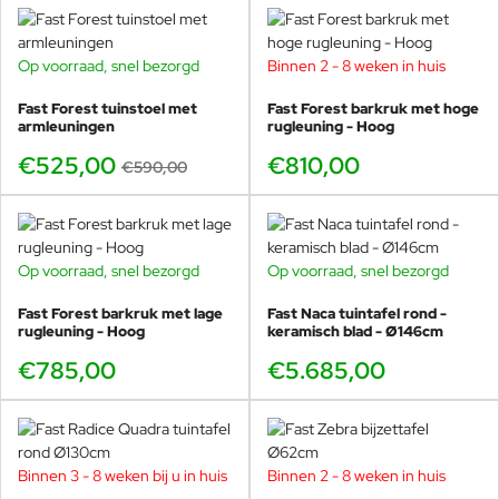
Iconic Awards (2015), iF Gold Award (2015), ADI Index (2015) en
Compasso d’oro (2016).
Op voorraad, snel bezorgd
Binnen 2 - 8 weken in huis
-11%
De Studio Lievore Altherr is gespecialiseerd in het realiseren van
creatieve concepten die het ontwerp van het product op een
Fast Forest tuinstoel met
Fast Forest barkruk met hoge
gevoelige manier integreren met de bijbehorende communicatie.
armleuningen
rugleuning - Hoog
Het houdt zich ook bezig met strategisch advies en creatieve en
€525,00
€810,00
€590,00
artistieke leiding voor wereldwijd gerenommeerde
ontwerpbedrijven.
Deze holistische benadering, humanistische visie en de zoektocht
naar het essentiële in hun projecten, gecombineerd met een
Op voorraad, snel bezorgd
Op voorraad, snel bezorgd
gevoeligheid die harmonie en evenwicht overbrengt,
karakteriseren de ontwerpen van “Lievore Altherr.”
Fast Forest barkruk met lage
Fast Naca tuintafel rond -
rugleuning - Hoog
keramisch blad - Ø146cm
€785,00
€5.685,00
Binnen 3 - 8 weken bij u in huis
Binnen 2 - 8 weken in huis