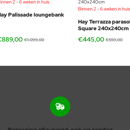
innen 2 - 6 weken in huis
-19%
Binnen 2 - 6 weken in hui
ay Palissade loungebank
Hay Terrazza parasol
Square 240x240cm
€889,00
€445,00
€1.099,00
€559,00
Bezorging elke avond, ook op zondag