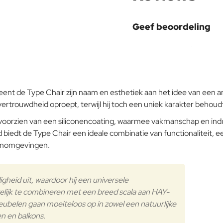
Materiaal
Geef beoordeling
Uw naam:
Aluminium
Opmerking:
 de Type Chair zijn naam en esthetiek aan het idee van een ar
 vertrouwdheid oproept, terwijl hij toch een uniek karakter behoud
 voorzien van een siliconencoating, waarmee vakmanschap en in
Onderhoudsadvies
Note:
HTM
eid biedt de Type Chair een ideale combinatie van functionalitei
itenomgevingen.
Waardering:
Slecht
Waardering:
gheid uit, waardoor hij een universele
Verder
Aluminium
elijk te combineren met een breed scala aan HAY-
eubelen gaan moeiteloos op in zowel een natuurlijke
en en balkons.