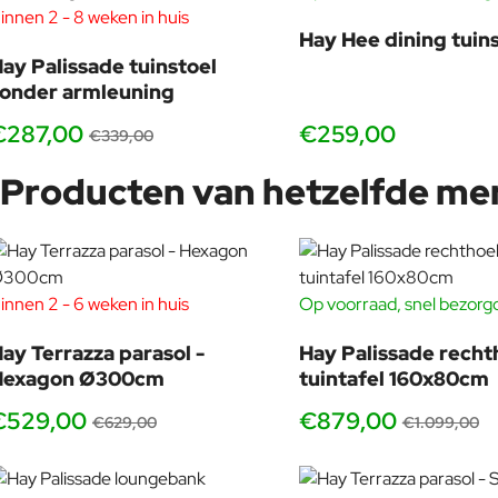
innen 2 - 8 weken in huis
-15%
Hay Hee dining tuin
ay Palissade tuinstoel
onder armleuning
€287,00
€259,00
€339,00
Producten van hetzelfde me
innen 2 - 6 weken in huis
Op voorraad, snel bezorg
-16%
ay Terrazza parasol -
Hay Palissade rech
Hexagon Ø300cm
tuintafel 160x80cm
€529,00
€879,00
€629,00
€1.099,00