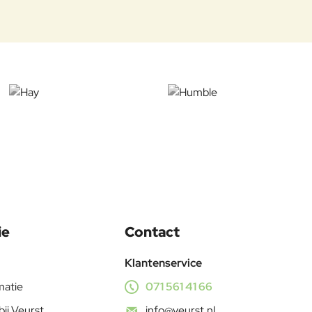
ie
Contact
Klantenservice
matie
071 561 41 66
bij Veurst
info@veurst.nl