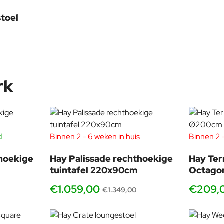
stoel
rk
d
Binnen 2 - 6 weken in huis
Binnen 2 -
-20%
-21%
thoekige
Hay Palissade rechthoekige
Hay Ter
tuintafel 220x90cm
Octago
€1.059,00
€209,
€1.349,00