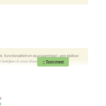
, functionaliteit en duurzaamheid – een tijdloos
ir bekijken in onze showroom.
riëren.
d