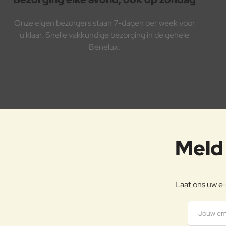
Onze eigen bezorgers staan 7-dagen per week voor
u klaar. Snelle vakkundige bezorging in de gehele
Benelux.
Meld 
Laat ons uw e-
Jouw emai