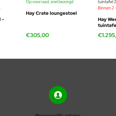
Op voorraad, snel bezorgd
s
Binnen 2 -
-20%
Hay Crate loungestoel
 -
Hay We
tuintaf
€305,00
€1.295
Persoonlijk advies