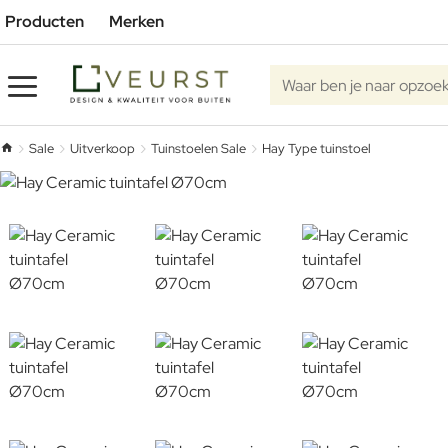
Producten
Merken
Waar ben je naar opzoe
Sale
Uitverkoop
Tuinstoelen Sale
Hay Type tuinstoel
home