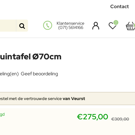
Contact
0
Klantenservice
(071) 5614166
tuintafel Ø70cm
eling(en)
Geef beoordeling
stel met de vertrouwde service
van Veurst
rgd
€275,00
€309,00