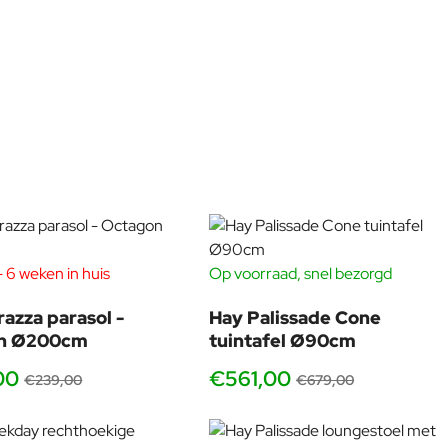
 6 weken in huis
Op voorraad, snel bezorgd
-13%
-17
razza parasol -
Hay Palissade Cone
n Ø200cm
tuintafel Ø90cm
00
€561,00
€239,00
€679,00