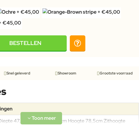
BESTELLEN
Snel geleverd
Showroom
Grootste voorraad
es
tingen
Diepte 47,5cm Breedte 47,5cm Hoogte 78,5cm Zithoogte
46cm Gewicht 4kg