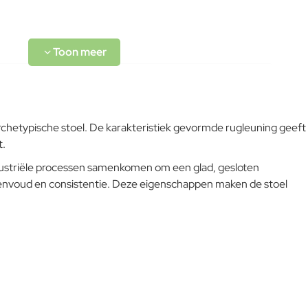
Aluminium is een ideaal materiaal voor tuinmeubilair vanwege
zijn duurzaamheid, lichtgewicht en weerbestendigheid. Het
roest niet, is bestand tegen vocht en UV-straling, en heeft
weinig onderhoud nodig. Aluminium meubels zijn eenvoudig te
verplaatsen en blijven jarenlang mooi, zelfs bij intensief
buitengebruik. Door poedercoating of andere beschermlagen
is aluminium ook verkrijgbaar in diverse kleuren en
chetypische stoel. De karakteristiek gevormde rugleuning geeft
afwerkingen, waardoor het past in verschillende stijlen en
t.
omgevingen.
dustriële processen samenkomen om een glad, gesloten
L-code wordt niet vertaald!
t, eenvoud en consistentie. Deze eigenschappen maken de stoel
Voor het onderhouden van een aluminium tuinstoel met
Goed
siliconencoating is regelmatig schoonmaken voldoende.
Gebruik een zachte doek of spons met lauw water en een mild
reinigingsmiddel. Vermijd schurende schoonmaakmiddelen of
borstels, omdat deze de coating kunnen beschadigen.
Bescherm de stoel tegen extreme weersomstandigheden door
hem indien mogelijk op een droge plek op te bergen of een