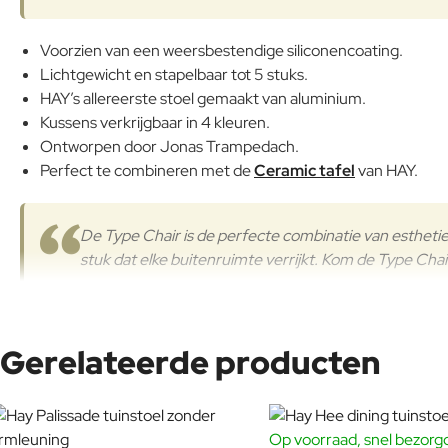
Voorzien van een weersbestendige siliconencoating.
Lichtgewicht en stapelbaar tot 5 stuks.
HAY’s allereerste stoel gemaakt van aluminium.
Kussens verkrijgbaar in 4 kleuren.
Ontworpen door Jonas Trampedach.
Perfect te combineren met de
Ceramic tafel
van HAY.
De Type Chair is de perfecte combinatie van esthetiek
stuk dat elke buitenruimte verrijkt. Kom de Type Cha
Het tafelblad is met de hand gemaakt en de kleur en vorm kan va
Gerelateerde producten
Op voorraad, snel bezorg