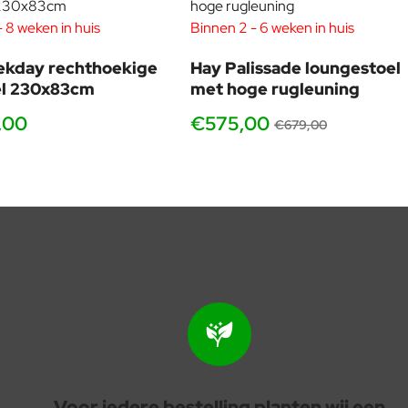
 8 weken in huis
Binnen 2 - 6 weken in huis
-15
ekday rechthoekige
Hay Palissade loungestoel
el 230x83cm
met hoge rugleuning
,00
€575,00
€679,00
Voor iedere bestelling planten wij een