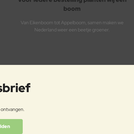
boom
Van Eikenboom tot Appelboom, samen maken we
Nederland weer een beetje groener.
sbrief
e ontvangen.
lden