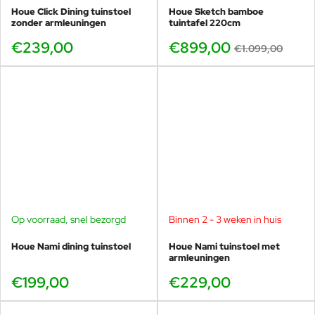
geschikt is voor bamboe
Houe Click Dining tuinstoel
Houe Sketch bamboe
tuinmeubilair, inclusief fungicide.
zonder armleuningen
tuintafel 220cm
Fungicide is een
€239,00
€899,00
€1.099,00
antischimmelmiddel. Voor
dagelijkse reiniging wordt alleen
warm water aanbevolen, omdat
zeepwater de olie oplost. Buiten
het seizoen, bewaar in een droge
en geventileerde ruimte. Bedek de
bovenkant van de bamboe niet,
want bamboe is een natuurlijk
materiaal dat lucht nodig heeft om
te voorkomen dat schimmels en
schimmels zich in het materiaal
verspreiden.
Op voorraad, snel bezorgd
Binnen 2 - 3 weken in huis
Houe Nami dining tuinstoel
Houe Nami tuinstoel met
armleuningen
€199,00
€229,00