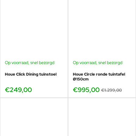
WINTERSEIZOEN EN OP
KWARTAALBASIS DE METALEN
OPPERVLAKKEN MET EEN
ZACHTE DOEK TE REINIGEN.
Gepoedercoat staal
GEBRUIK WATER OF
DETERGENTIA EN BESCHERM
ZE MET VASELINE-OLIE OF
AUTOWAS. MOCHT U DE
TUINMEUBELEN TOCH BUITEN
LATEN STAAN IN DE WINTER,
Op voorraad, snel bezorgd
Op voorraad, snel bezorgd
-23%
BEHANDEL ZE DAN OP
REGELMATIGE BASIS MET
Houe Click Dining tuinstoel
Houe Circle ronde tuintafel
VASELINE OF AUTOWAS, OOK IS
Ø150cm
HET BELANGRIJK REGELMATIG
HET FIJNSTOF AF TE NEMEN
€249,00
€995,00
€1.299,00
MET EEN VOCHTIGE DOEK. ZO
HEEFT U VELE JAREN PLEZIER
VAN UW AANKOOP!
Het bamboe blad op uw tafel wordt
behandeld met een speciale
impregnering uit de fabriek, die in
de bamboe wordt getrokken. Om