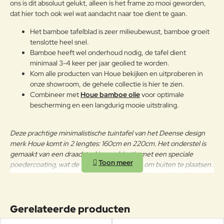
ons is dit absoluut gelukt, alleen is het frame zo mooi geworden,
LEGERING VAN IJZER EN
dat hier toch ook wel wat aandacht naar toe dient te gaan.
Note:
HTML-code wordt niet vertaald!
KOOLSTOF, MET EEN
Waarderin
KOOLSTOFPERCENTAGE
Het bamboe tafelblad is zeer milieubewust, bamboe groeit
Slecht
Goed
Waardering:
g:
KLEINER DAN 2%, BEHANDELD
tenslotte heel snel.
Frame
MET EEN
Bamboe heeft wel onderhoud nodig, de tafel dient
ANTICORROSIEPROCES OM AAN
minimaal 3-4 keer per jaar geolied te worden.
Verder
EXTREME
Kom alle producten van Houe bekijken en uitproberen in
WEERSOMSTANDIGHEDEN TE
onze showroom, de gehele collectie is hier te zien.
WEERSTAAN.
Combineer met
Houe bamboe olie
voor optimale
bescherming en een langdurig mooie uitstraling.
Onderhoudsadvies
OM HET PRODUCT LANG IN
Deze prachtige minimalistische tuintafel van het Deense design
GOEDE STAAT TE BEHOUDEN,
merk Houe komt in 2 lengtes: 160cm en 220cm. Het onderstel is
ADVISEREN WIJ HET TIJDENS DE
gemaakt van een draadstaal in combinatie met een speciale
WINTER OP EEN AFGESLOTEN
poedercoating, wat de tafel geschikt maakt om buiten te plaatsen.
DROGE PLAATS TE BEWAREN
ZODAT CONDENSVORMING
WORDT VERMEDEN. INDIEN DE
PRODUCTEN DICHT BIJ DE ZEE
Gerelateerde producten
WORDEN OPGESLAGEN, IS HET
RAADZAAM VOOR HET