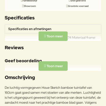
Familiebedrijf
Snel geleverd
Showroom
Grootste voorraad
Specificaties
Specificaties en afmetingen
L160 x B88 x H74 Materiaal frame:
Specificaties
gepoedercoat staal Materiaal blad:
Reviews
bamboe
Materiaal
Geef beoordeling
Bamboe is een uiterst geschikt
materiaal voor buiten. De
Uw naam:
bamboevezels zijn onder hoge
Omschrijving
druk samengeperst en behandeld.
Bamboe
Bamboe heeft wel een bijzondere
Opmerkin
De luchtig vormgegeven Houe Sketch bamboe tuintafel van
behandeling nodig om het vele
g:
160cm gaat goed samen met stoelen van alle merken. Luchtigheid
jaren buiten te kunnen gebruiken,
is het uitgangspunt geweest bij het ontwerp van deze tuintafel, de
lees hiervoor het
aandacht moest naar het prachtige bamboe blad gaan. Volgens
onderhoudsadvies.