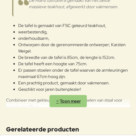
De Manti tuintafel is gemaakt van het beste
producten wordt gebruikt, is
Verder
massieve teakhout, afgewerkt door vakmensen.
FSC®-gecertificeerd.
Onderhoudsadvies
De tafel is gemaakt van FSC gekeurd teakhout,
weerbestendig,
Omdat het een natuurlijk materiaal
is, kan het verschillende nuances
onderhoudsarm,
hebben van het ene product tot
Ontworpen door de gerenommeerde ontwerper; Karsten
het andere of tussen
Weigel.
componenten van hetzelfde
De breedte van de tafel is 85cm, de lengte is 152cm.
product. Bij plotselinge
De tafel heeft een hoogte van 75cm.
veranderingen in temperatuur en
Er passen stoelen onder de tafel waarvan de armleuningen
luchtvochtigheid kunnen
maximaal 67cm hoog zijn.
bovendien scheuren ontstaan. Als
Een prachtig product, gemaakt door vakmensen.
het geen onderhoudsbehandeling
Geschikt voor jaren buitenplezier!
krijgt met de periodieke toepassing
van gewone en specifieke op olie
Combineer met gekleurde aluminium of stoelen van staal voor
gebaseerde beschermende
een speels effect.
producten, zal het oppervlak
veranderen in een zilvergrijze
afwerking die kan worden
Kom de Manti collectie uitproberen in onze
Gerelateerde producten
verwijderd door licht te schuren en
showroom! Wij adviseren u graag.
vervolgens te polijsten met een