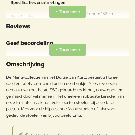
Specificaties en afmetingen
Breedte 85cm Lengte 152cm
Specificaties
Hoogte 75cm Gewicht 30kg
Reviews
Materiaal
Traditioneel hout gebruikt voor
Geef beoordeling
buitenmeubilair met een exotische
en tijdloze uitstraling. Teak is een
Uw naam:
harde houtsoort met een hoog
Omschrijving
oliegehalte die geschikt is voor
buitengebruik, zonder dat er
Opmerkin
De Manti-collectie van het Duitse Jan Kurtz bestaat uit twee
geschilderd hoeft te worden. Als
g:
soorten tafels, een luxe stoel en een bankje. Alles is volledig
het geen beschermende
gemaakt van het beste FSC gekeurde teakhout, ontworpen en
behandeling krijgt, verandert het
Teak
gemaakt door vakmensen. Het unieke en robuuste karakter van
oppervlak in een zilvergrijze
afwerking, de natuurlijke
deze tuintafel maakt dat vele soorten stoelen bij deze tafel
bescherming van het interne deel
passen. Kies voor de bijpassende Manti stoelen of juist voor
Note:
HTML-code wordt niet vertaald!
van het hout, dat wordt
gekleurde stoelen van bijvoorbeeld Emu.
Waarderin
beschouwd als een essentieel
Slecht
Goed
Waardering:
g:
onderdeel van de charme van teak.
Het teak dat voor Jan Kurtz-