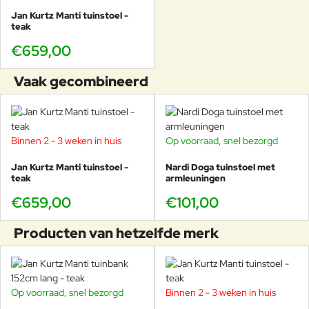
rijk is aan oliën. Na verloop van tijd
Jan Kurtz Manti tuinstoel -
kunnen deze oliën door een
teak
natuurlijk proces naar de
€659,00
oppervlakte komen en vlekken
veroorzaken op de gebruikte
kussens. Vlekken op de kussens
Vaak gecombineerd
kunnen met water en zeep worden
verwijderd.
Binnen 2 - 3 weken in huis
Op voorraad, snel bezorgd
Jan Kurtz Manti tuinstoel -
Nardi Doga tuinstoel met
teak
armleuningen
€659,00
€101,00
Producten van hetzelfde merk
Op voorraad, snel bezorgd
Binnen 2 - 3 weken in huis
-24%