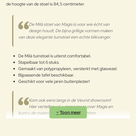
g:
de hoogte van de stoel is 84,5 centimeter.
Verder
De Milà stoel van Magis is voor wie écht van
design houdt. De bijna grillige vormen maken
van deze elegante tuinstoel een echte blikvanger.
De Milà tuinstoel is uiterst comfortabel.
Stapelbaar tot 6 stuks.
Gemaakt van polypropyleen, versterkt met glasvezel.
Bijpassende tafel beschikbaar.
Geschikt voor vele jaren buitenplezier!
Kom ook eens langs in de Veurst showroom!
Hier vertellen wij u graag meer over Magis en
kunt u de materialen bekijken. Wij hebben
verschillende tuinstoelen, tuintafels en tuinsets van
Magis staan in onze showroom. Private shopping is
mogelijk, neem gerust contact op.