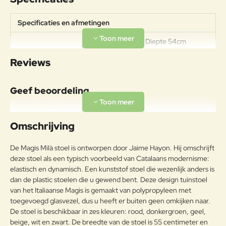
Specificaties en afmetingen
Breedte 55cm Diepte 54cm
Diepte zitting 48 cm Hoogte 84cm
Reviews
Specificaties
Hoogte zitting 46cm Hoogte
armleuningen 67 cm Gewicht 5,3
kg
Geef beoordeling
Uw naam:
Omschrijving
Opmerkin
De Magis Milà stoel is ontworpen door Jaime Hayon. Hij omschrijft
g:
deze stoel als een typisch voorbeeld van Catalaans modernisme:
elastisch en dynamisch. Een kunststof stoel die wezenlijk anders is
dan de plastic stoelen die u gewend bent. Deze design tuinstoel
van het Italiaanse Magis is gemaakt van polypropyleen met
toegevoegd glasvezel, dus u heeft er buiten geen omkijken naar.
Note:
HTML-code wordt niet vertaald!
De stoel is beschikbaar in zes kleuren: rood, donkergroen, geel,
Waarderin
Slecht
Goed
beige, wit en zwart. De breedte van de stoel is 55 centimeter en
Waardering: