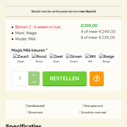
Bestel met de vertrouwde service
van Veurst
€259,00
Binnen 2 - 6 weken in huis
4 of meer €249,00
Merk:
Magis
8 of meer €239,00
Model:
Milà
Magis Milà kleuren
Zwart
Rood
Geel
Groen
Wit
Beige
BESTELLEN
Familiebedrijf
Snel geleverd
Showroom
Grootste voorraad
Specificaties