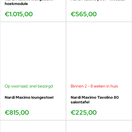
handdoek of zeer zachte borstel •
hoekmodule
Grondig spoelen om alle
€1.015,00
€565,00
zeepresten te verwijderen •
Luchtdroog Bij ernstige
schimmelgroei kunnen de
hoeveelheden bleekmiddel
worden verhoogd. Het is het beste
om het hele oppervlak van de stof
te reinigen om waterkringen en
vlekken te voorkomen.
Op voorraad, snel bezorgd
Binnen 2 - 8 weken in huis
Nardi Maximo loungestoel
Nardi Maximo Tavolino 80
salontafel
€815,00
€225,00