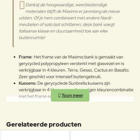
materiaal op te ruimen of schoon
Dankzij de hoogwaardige, weerbestendige
te maken kort nadat een vlek is
materialen blijft de Maximo er jarenlang als nieuw
ontstaan. Hoe sneller u gemorste
uitzien. Of je hem combineert met andere Nardi-
vloeistoffen en vlekken verwijdert,
meubelen of solo laat schitteren, deze bank voegt
hoe gemakkelijker ze kunnen
Italiaanse klasse en duurzaamheid toe aan elke
worden verwijderd. Probeer dit
buitenruimte!
eerst... Bij een nieuwe lekkage of
vlek op uw Sunbrella-stof. • Dep
(niet wrijven) gemorste vloeistof
Frame
: Het frame van de Maximo bank is gemaakt van
met een schone, droge doek.
gerycycled polypropyleen versterkt met glasvezel en is
Breng voor gemorst materiaal op
verkrijgbaar in 4 kleuren. Terra, Gesso, Cactus en Basalto.
oliebasis een absorberend middel
Zeer geschikt voor intensief buitengebruik.
aan, zoals maïszetmeel, en
Kussens:
De gerycyclede Sunbrella kussens zijn
verwijder het vervolgens met
verkrijgbaar in 4 kleuren, maak uw eigen kleurencombinatie
rechte rand • Spray op een milde
met het frame en kussens!
reinigingsoplossing van zeep (zoals
Afmetingen:
Breedte: 341cm Diepte: 182cm Hoogte incl.
Dawn of Woolite) en water • Spoel
kussens: 79cm Zithoogte: 45,5cm
de stof grondig uit om alle
Ontwerp:
Ontworpen door Raffaello Galiotto, bekend om
zeepresten te verwijderen •
zijn innovatieve en milieuvriendelijke designs. Deze
Gerelateerde producten
Luchtdroog Verwijderbare stof
topontwerper heeft voor Nardi ook de
Komodo lounge
reinigenHANDWAS Week de stof in
collectie
ontworpen.
een oplossing van 1⁄4 kopje milde