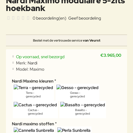
Nardi Maximo modulaire 5-zits
hoekbank
0 beoordeling(en)
Geef beoordeling
Bestel met de vertrouwde service
van Veurst
€3.965,00
Op voorraad, snel bezorgd
Merk:
Nardi
Model:
Maximo
Nardi Maximo kleuren
Terra -
Gesso -
gerecycled
gerecycled
Cactus -
Basalto -
gerecycled
gerecycled
Nardi maximo stoffen