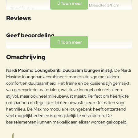
Hoogte: 79cm Breedte: 341cm
Specificaties
Diepte: 94-182cm
Reviews
Materiaal
UV-bestendig gerecycled
Geef beoordeling
Frame
polypropyleen versterkt met
glasvezel.
Uw naam:
Omschrijving
Sunbrella (gerecycled): 280gr/m2
- 100% in massa gekleurd acryl,
Opmerkin
Nardi Maximo Loungebank: Duurzaam loungen in stijl.
water- en vuilafstotend,
De Nardi
g:
Buitenkussen
schimmelwerend - UV beschermd
Maximo loungebank combineert modern design met ultiem
- weersbestendig - wasbaar 40
comfort én duurzaamheid. Het frame en de kussens zijn gemaakt
graden
van gerecyclede materialen, wat deze loungebank niet alleen
stijlvol, maar ook heel milieubewust maakt. Perfect om heerlijk te
Onderhoudsadvies
ontspannen en tegelijkertijd een bewuste keuze te maken voor
Note:
HTML-code wordt niet vertaald!
het milieu. De Maximo modulaire loungebank heeft ontzettend
Een van de beste manieren om
Waarderin
Slecht
Goed
veel mogelijkheden en is gemakkelijk te veranderen. De
Waardering:
Sunbrella®-stoffen er goed uit te
g:
basiselementen kunnen makkelijk aan elkaar worden gekoppeld.
laten zien, is door vuil weg te
borstelen voordat het in de stoffen
Verder
vast komt te zitten en gemorst