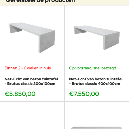
kinderen en/of pubers.
Er passen 6 stoelen aan de lange zijde, dus 12 personen
kunt u makkelijk kwijt.
De Brutus classic is voorzien van 1cm dikke anti slib rubbers.
De poten zijn 10cm dik en het blad is 8cm dik.
De tafel is 77cm hoog, 100cm breed, 400cm lang.
Ook standaard beschikbaar als
300cm lang
, verder als
maatwerk vele mogelijkheden.
Materialen van topkwaliteit, voor jarenlang intensief
buitengebruik!
Binnen 2 - 6 weken in huis
Op voorraad, snel bezorgd
Kom de zeer uitgebreide Brutus collectie
Net-Echt van beton tuintafel
Net-Echt van beton tuintafel
bekijken bij Veurst!
- Brutus classic 300x100cm
- Brutus classic 400x100cm
€5.850,00
€7.550,00