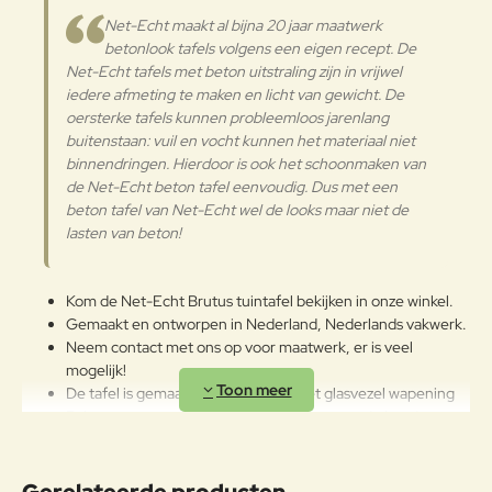
Net-Echt maakt al bijna 20 jaar maatwerk
Verder
betonlook tafels volgens een eigen recept. De
Net-Echt tafels met beton uitstraling zijn in vrijwel
iedere afmeting te maken en licht van gewicht. De
oersterke tafels kunnen probleemloos jarenlang
buitenstaan: vuil en vocht kunnen het materiaal niet
binnendringen. Hierdoor is ook het schoonmaken van
de Net-Echt beton tafel eenvoudig. Dus met een
beton tafel van Net-Echt wel de looks maar niet de
lasten van beton!
Kom de Net-Echt Brutus tuintafel bekijken in onze winkel.
Gemaakt en ontworpen in Nederland, Nederlands vakwerk.
Neem contact met ons op voor maatwerk, er is veel
mogelijk!
De tafel is gemaakt van polyester met glasvezel wapening
Polymeercomposiet in meerdere lagen met de hand
aangebracht waardoor de unieke natuurlijke textuur wordt
verkregen.
Onderhoudsarm en krasbestendig. Ideaal voor kleine
Gerelateerde producten