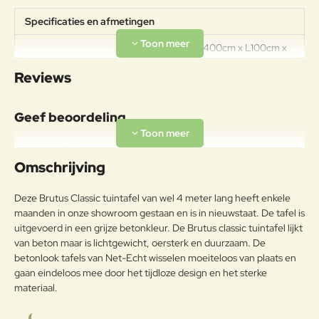
Specificaties en afmetingen
Afmetingen: L400cm x L100cm x
H77cm Standaard ook beschikbaar
Reviews
als 300cm lang. Maatwerk qua
hoogte, breedte en lengte
Specificaties
mogelijk, neem hiervoor contact
Geef beoordeling
met ons op. Standaard beschikbaar
in 3 kleuren: Grey (betonkleur),
Sand en Rietgroen
Uw naam:
Omschrijving
Opmerkin
Deze Brutus Classic tuintafel van wel 4 meter lang heeft enkele
g:
maanden in onze showroom gestaan en is in nieuwstaat. De tafel is
uitgevoerd in een grijze betonkleur. De Brutus classic tuintafel lijkt
van beton maar is lichtgewicht, oersterk en duurzaam. De
betonlook tafels van Net-Echt wisselen moeiteloos van plaats en
gaan eindeloos mee door het tijdloze design en het sterke
Note:
HTML-code wordt niet vertaald!
materiaal.
Waarderin
Slecht
Goed
Waardering:
g: