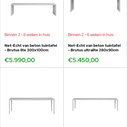
Binnen 2 - 6 weken in huis
Binnen 2 - 6 weken in huis
Net-Echt van beton tuintafel
Net-Echt van beton tuintafel
- Brutus lite 300x100cm
- Brutus ultralite 280x90cm
Fabriek van Net-Echt in Culemborg, Nederlands handwerk.
€5.990,00
€5.450,00