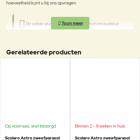
worden aangetast. We raden aan
hoeveelheid kunt u bij ons opvragen.
om de producten wanneer ze
lange tijd niet gebruikt worden of
in de winter te reinigen en op een
De solide aluminium constructie, het innovatieve
beschermde plek op te bergen of
openingssysteem en het hoogwaardige
af te dekken met de parasolhoes.
waterafstotende doek zorgen voor jarenlang
zorgeloos gebruik, ook bij intensieve toepassingen.
Gerelateerde producten
Ruim formaat van 300x600 cm
: ideaal voor grote
buitenruimtes. Er is ook
een kleinere 250x500cm Dual V
parasol
beschikbaar.
Bekijk ook
de Dual V variant
, deze parasoldoeken hangen
schuin naar voren, met de mast hierachter.
Topkwaliteit uit Italië
: gemaakt in de eigen fabriek van
Scolaro.
Materialen:
frame van aluminium, het parasoldoek is van
hoogwaardig UV-bestendig Acryl.
Ongevoelig voor zout water en uv-degradatie.
Op voorraad, snel bezorgd
Binnen 2 - 8 weken in huis
Openingssysteem met gasveer
: zonder kracht in en uit te
klappen.
Scolaro Astro zweefparasol
Scolaro Astro zweefparasol