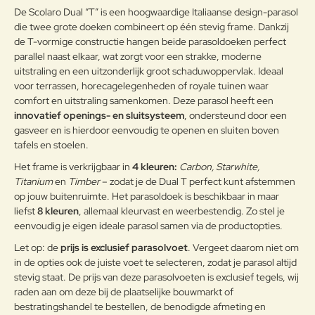
passende wijze behandeld om de
g:
De Scolaro Dual “T” is een hoogwaardige Italiaanse design-parasol
weersomstandigheden te
die twee grote doeken combineert op één stevig frame. Dankzij
weerstaan en met poeder gelakt.
de T-vormige constructie hangen beide parasoldoeken perfect
Onderhoudsadvies
parallel naast elkaar, wat zorgt voor een strakke, moderne
uitstraling en een uitzonderlijk groot schaduwoppervlak. Ideaal
Note:
HTML-code wordt niet vertaald!
Om het product lange tijd in
voor terrassen, horecagelegenheden of royale tuinen waar
Waarderin
uitstekende staat te houden, raden
Slecht
Goed
comfort en uitstraling samenkomen. Deze parasol heeft een
Waardering:
g:
we aan om het correct en
innovatief openings- en sluitsysteem
, ondersteund door een
regelmatig te reinigen. Verricht de
gasveer en is hierdoor eenvoudig te openen en sluiten boven
reiniging vaker op plaatsen die
Verder
tafels en stoelen.
door een grote vochtigheid of een
zeeklimaat worden gekenmerkt.
Het frame is verkrijgbaar in
4 kleuren:
Carbon, Starwhite,
Het wordt aanbevolen om de
Titanium
en
Timber
– zodat je de Dual T perfect kunt afstemmen
oppervlakken met een zachte doek
op jouw buitenruimte. Het parasoldoek is beschikbaar in maar
en met water of neutrale
liefst
8 kleuren
, allemaal kleurvast en weerbestendig. Zo stel je
reinigingsmiddelen te reinigen. De
eenvoudig je eigen ideale parasol samen via de productopties.
Aluminium
langdurige en continue
Let op: de
prijs is exclusief parasolvoet
. Vergeet daarom niet om
blootstelling aan intense uv-
in de opties ook de juiste voet te selecteren, zodat je parasol altijd
straling of aan erg lage
stevig staat. De prijs van deze parasolvoeten is exclusief tegels, wij
temperaturen kunnen de originele
eigenschappen van de mooie
raden aan om deze bij de plaatselijke bouwmarkt of
gekleurde polyestercoating
bestratingshandel te bestellen, de benodigde afmeting en