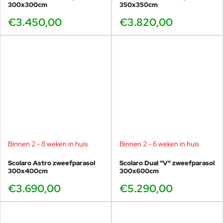
Verschillende montageopties
: geschikt voor
300x300cm
350x350cm
vloermontage, in beton of bestel één van de twee
€3.450,00
€3.820,00
parasolvoeten.
Exclusief hoes:
Een hoogwaardige parasolhoes kan bij de
opties worden geselcteerd.
Duurzaam, weerbestendig en onderhoudsvriendelijk.
Met de Dual "T” haalt u niet zomaar een parasol in
huis, maar een echte designoplossing voor
buitenleven.
Binnen 2 - 8 weken in huis
Binnen 2 - 6 weken in huis
Met de Scolaro Dual T zweefparasol kies je voor stijlvolle schaduw
en ultiem gemak, een echte eyecatcher die jarenlang meegaat.
Scolaro Astro zweefparasol
Scolaro Dual "V" zweefparasol
300x400cm
300x600cm
€3.690,00
€5.290,00