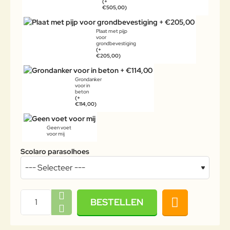
(+
€505,00)
Plaat met pijp
voor
grondbevestiging
(+
€205,00)
Grondanker
voor in
beton
(+
€114,00)
Geen voet
voor mij
Scolaro parasolhoes
BESTELLEN