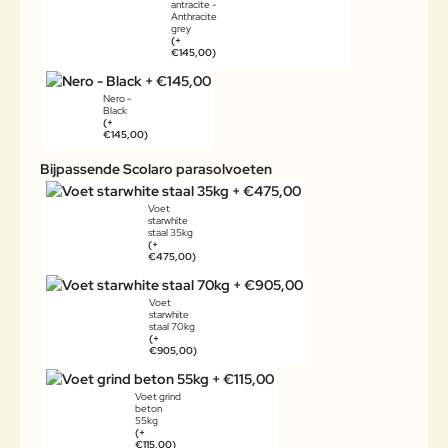
antracite -
Anthracite
grey
(+
€145,00)
Nero -
Black
(+
€145,00)
Bijpassende Scolaro parasolvoeten
Voet
starwhite
staal 35kg
(+
€475,00)
Voet
starwhite
staal 70kg
(+
€905,00)
Voet grind
beton
55kg
(+
€115,00)