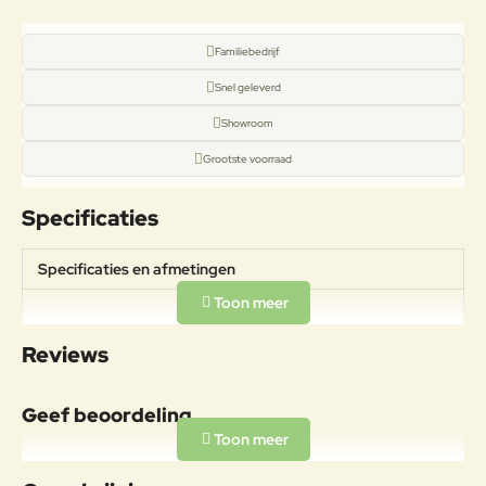
Familiebedrijf
Snel geleverd
Showroom
Grootste voorraad
Specificaties
Specificaties en afmetingen
Afmetingen:
Specificaties
300x300cmDoorloophoogte:
Reviews
230cm Gewicht: 15kg
Materiaal
Geef beoordeling
Aluminiumlegeringen,
buitengewoon geschikt voor de
Uw naam:
koude verwerking en gieten, op