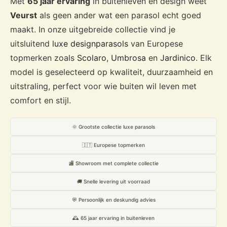
Met
65 jaar ervaring
in buitenleven en design weet
Veurst
als geen ander wat een parasol echt goed
maakt. In onze uitgebreide collectie vind je
uitsluitend
luxe designparasols
van Europese
topmerken zoals
Scolaro
,
Umbrosa
en
Jardinico
. Elk
model is geselecteerd op kwaliteit, duurzaamheid en
uitstraling, perfect voor wie buiten wil leven met
comfort en stijl.
🌞 Grootste collectie luxe parasols
🇮🇹 Europese topmerken
🏬 Showroom met complete collectie
🚚 Snelle levering uit voorraad
💬 Persoonlijk en deskundig advies
🕰️ 65 jaar ervaring in buitenleven