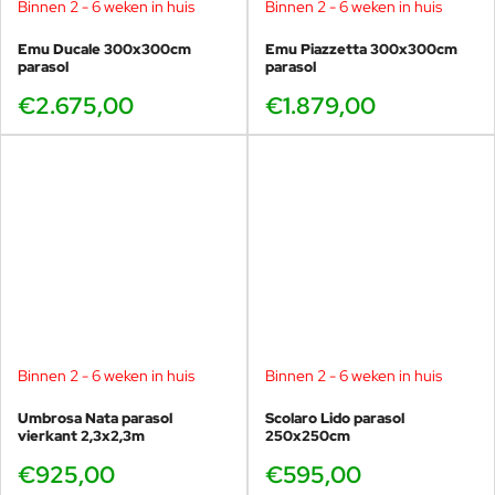
Binnen 2 - 6 weken in huis
Binnen 2 - 6 weken in huis
opties worden geselcteerd.
Duurzaam, weerbestendig en onderhoudsvriendelijk.
Emu Ducale 300x300cm
Emu Piazzetta 300x300cm
parasol
parasol
Let op: de
prijs is exclusief parasolvoet
. Vergeet daarom niet om
in de opties ook de juiste voet te selecteren, zodat je parasol altijd
€2.675,00
€1.879,00
stevig staat. De diameter van de paal is 5cm, dit past vaak ook
goed in een al bestaande parasolvoet van een ander merk.
De Scolaro Napoli: klassieke schoonheid onder de
zon, met Italiaanse verfijning in elk detail.
Binnen 2 - 6 weken in huis
Binnen 2 - 6 weken in huis
Umbrosa Nata parasol
Scolaro Lido parasol
vierkant 2,3x2,3m
250x250cm
€925,00
€595,00