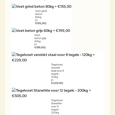
Voet grind
beton
80kg
(+
€155,00)
Voet
beton grijs
60kg
(+
€199,00)
Tegelvoet
verzinkt
staal voor 8
tegels -
120kg
(+
€229,00)
Tegelvoet
Starwhite
voor 12
tegels -
200kg