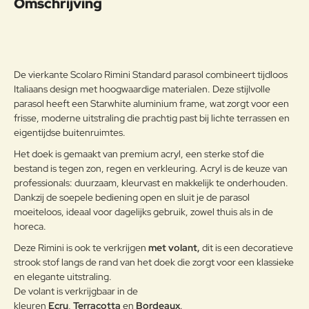
Omschrijving
Aluminium
passende wijze behandeld om de
weersomstandigheden te
Opmerkin
weerstaan en met poeder gelakt.
g:
Onderhoudsadvies
De vierkante Scolaro Rimini Standard parasol combineert tijdloos
Om het product lange tijd in
Italiaans design met hoogwaardige materialen. Deze stijlvolle
uitstekende staat te houden, raden
parasol heeft een Starwhite aluminium frame, wat zorgt voor een
Note:
HTML-code wordt niet vertaald!
we aan om het correct en
frisse, moderne uitstraling die prachtig past bij lichte terrassen en
Waarderin
regelmatig te reinigen. Verricht de
eigentijdse buitenruimtes.
Slecht
Goed
Waardering:
g:
reiniging vaker op plaatsen die
Het doek is gemaakt van premium acryl, een sterke stof die
door een grote vochtigheid of een
bestand is tegen zon, regen en verkleuring. Acryl is de keuze van
zeeklimaat worden gekenmerkt.
Verder
professionals: duurzaam, kleurvast en makkelijk te onderhouden.
Het wordt aanbevolen om de
oppervlakken met een zachte doek
Dankzij de soepele bediening open en sluit je de parasol
en met water of neutrale
moeiteloos, ideaal voor dagelijks gebruik, zowel thuis als in de
reinigingsmiddelen te reinigen. De
horeca.
Aluminium
langdurige en continue
Deze Rimini is ook te verkrijgen
met volant,
dit is een decoratieve
blootstelling aan intense uv-
strook stof langs de rand van het doek die zorgt voor een klassieke
straling of aan erg lage
en elegante uitstraling.
temperaturen kunnen de originele
De volant is verkrijgbaar in de
eigenschappen van de mooie
kleuren
Ecru
,
Terracotta
en
Bordeaux
.
gekleurde polyestercoating